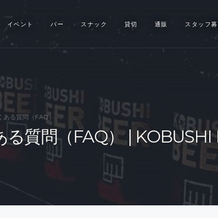
イベント
イベント
バー
スナック
貸切
通販
スタッフ募
バー
スナック
貸切
通販
くある質問（FAQ）
る質問（FAQ） | KOBUSHI 
スタッフ募集
問い合わせ