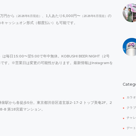
2万円から
、1人あたり6,000円〜
の
（2026年6月現在）
（2026年6月現在）
のキャッシュオン形式（都度払い）も可能です。
坂）は毎日15:00〜翌5:00で年中無休。KOBUSHI BEER NIGHT（2号
休です。※営業日は変更の可能性があります。最新情報はInstagramを
Categ
カラ
 渋谷駅・神泉駅から各徒歩5分。東京都渋谷区道玄坂2-17-2 トップ美奄2F。2
クラ
町28-8 第18宮庭マンション。
チャ
デー