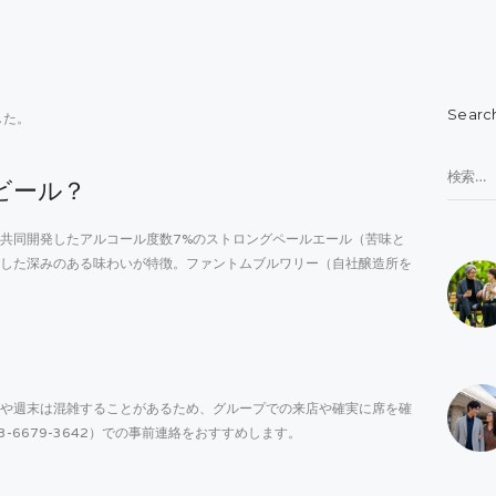
Searc
した。
検
なビール？
索:
共同開発したアルコール度数7%のストロングペールエール（苦味と
した深みのある味わいが特徴。ファントムブルワリー（自社醸造所を
や週末は混雑することがあるため、グループでの来店や確実に席を確
-6679-3642）での事前連絡をおすすめします。