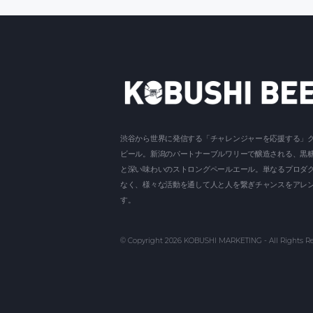
渋谷から世界に発信する「チャレンジャーを応援する」
ビール。新潟のパートナーブルワリーで醸造される、黒
と深い味わいのストロングペールエール。単なるプロダ
なく、様々な活動を通して人と人を繋ぎチャンスをアレ
す。
© Copyright 2026
KOBUSHI MARKETING
- All Rights R