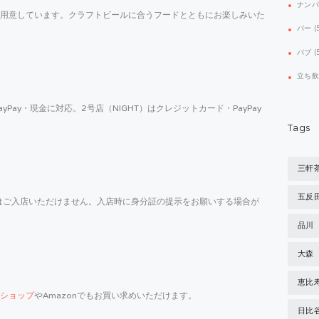
ナン
用意しています。クラフトビールに合うフードとともにお楽しみいた
バー
(
パブ
(
立ち
ayPay・現金に対応。2号店（NIGHT）はクレジットカード・PayPay
Tags
三軒
五反
はご入店いただけません。入店時に身分証の提示をお願いする場合が
品川
大森
恵比
ショップ
やAmazonでもお買い求めいただけます。
日比