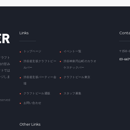
Links
Conta
トップページ
イベント一覧
〒150-
クラフト
03-667
渋谷道玄坂クラフトビー
渋谷神泉円山町のカラオ
糖の甘み
ルバー
ケスナックバー
クトでは
ンジしま
渋谷道玄坂パーティー会
クラフトビール東京
場
クラフトビール通販
スタッフ募集
eserved
お問い合わせ
Other Links