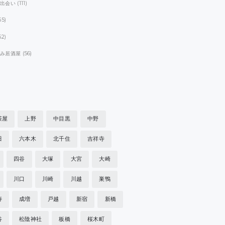
パ出会い
(111)
55)
52)
飲み居酒屋
(56)
茶屋
上野
中目黒
中野
田
六本木
北千住
吉祥寺
四谷
大塚
大宮
大崎
川口
川崎
川越
巣鴨
寿
成増
戸越
新宿
新橋
谷
松陰神社
板橋
桜木町