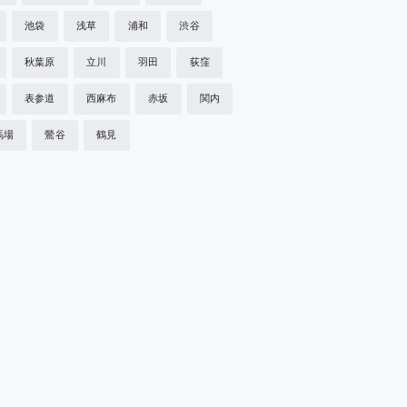
池袋
浅草
浦和
渋谷
秋葉原
立川
羽田
荻窪
表参道
西麻布
赤坂
関内
馬場
鶯谷
鶴見