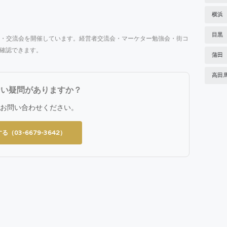
横浜
目黒
・交流会を開催しています。経営者交流会・マーケター勉強会・街コ
確認できます。
蒲田
高田
ない疑問がありますか？
お問い合わせください。
る（03-6679-3642）