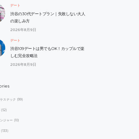
デート
渋谷の30代デートプラン｜失敗しない大人
の楽しみ方
2026年8月9日
デート
渋谷109デートは男でもOK！カップルで楽
しむ完全攻略法
2026年8月9日
ories
オケスナック
(99)
ブ
(52)
レンジャー
(10)
ト
(133)