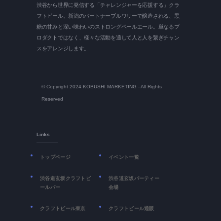
渋谷から世界に発信する「チャレンジャーを応援する」クラ
フトビール。新潟のパートナーブルワリーで醸造される、黒
糖の甘みと深い味わいのストロングペールエール。単なるプ
ロダクトではなく、様々な活動を通して人と人を繋ぎチャン
スをアレンジします。
© Copyright 2024
KOBUSHI MARKETING
- All Rights
Reserved
Links
トップページ
イベント一覧
渋谷道玄坂クラフトビ
渋谷道玄坂パーティー
ールバー
会場
クラフトビール東京
クラフトビール通販