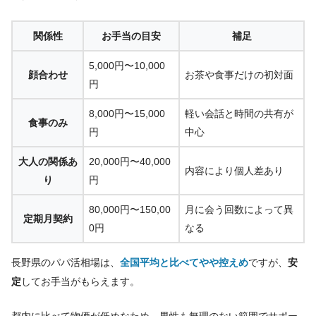
関係性
お手当の目安
補足
5,000円〜10,000
顔合わせ
お茶や食事だけの初対面
円
8,000円〜15,000
軽い会話と時間の共有が
食事のみ
円
中心
大人の関係あ
20,000円〜40,000
内容により個人差あり
り
円
80,000円〜150,00
月に会う回数によって異
定期月契約
0円
なる
長野県のパパ活相場は、
全国平均と比べてやや控えめ
ですが、
安
定
してお手当がもらえます。
都内に比べて物価が低めなため、男性も無理のない範囲でサポー