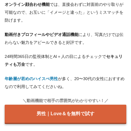
オンライン顔合わせ機能
では、直接会わずに対面前のやり取りが
可能なので、お互いに「イメージと違った」というミスマッチを
防げます。
動画付きプロフィールやビデオ通話機能
により、写真だけでは伝
わらない魅力をアピールできると好評です。
24時間365日の監視体制とAI＋人の目によるチェックで
セキュリ
ティも万全
です。
年齢層が若めのハイスぺ男性
が多く、20〜30代の女性におすすめ
なので利用してみてくださいね。
＼動画機能で相手の雰囲気がわかりやすい！／
男性｜Love＆を無料で試す