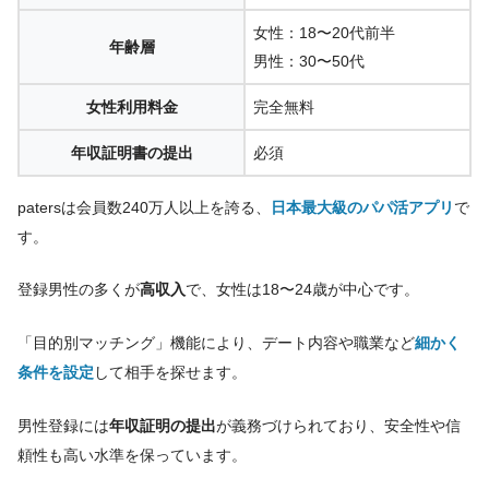
女性：18〜20代前半
年齢層
男性：30〜50代
女性利用料金
完全無料
年収証明書の提出
必須
patersは会員数240万人以上を誇る、
日本最大級のパパ活アプリ
で
す。
登録男性の多くが
高収入
で、女性は18〜24歳が中心です。
「目的別マッチング」機能により、デート内容や職業など
細かく
条件を設定
して相手を探せます。
男性登録には
年収証明の提出
が義務づけられており、安全性や信
頼性も高い水準を保っています。