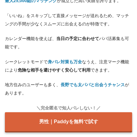
最大25,000組のマッチング
が成立した高い実績を誇ります。
「いいね」をスキップして直接メッセージが送れるため、マッチ
ングの手間が少なくスムーズに出会えるのが特徴です。
カレンダー機能を使えば、
当日の予定に合わせて
パパ活募集も可
能です。
シークレットモードで
身バレ対策も万全
なうえ、注意マーク機能
により
危険な相手を避けやすく安心して利用
できます。
地方住みのユーザーも多く、
長野でも太パパと出会うチャンス
が
あります。
＼完全匿名で知人バレしない！／
男性｜Paddyを無料で試す