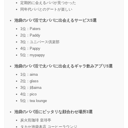
定期的に会えるパパが見つかった
同年代パパとのデートが楽しい
池袋のパパ活で太パパに出会えるサービス5選
1位：Paters
2位：Paddy
3位：ユニバース倶楽部
4位：Pappy
5位：mypappy
池袋のパパ活で太パパに出会えるギャラ飲みアプリ5選
1位：aima
2位：glass
3位：姉aima
4位：pico
5位：tea lounge
池袋のパパ活にピッタリな顔合わせ場所3選
炭火煎珈琲 皇琲亭
タカセ池袋本店 コーヒーラウンジ