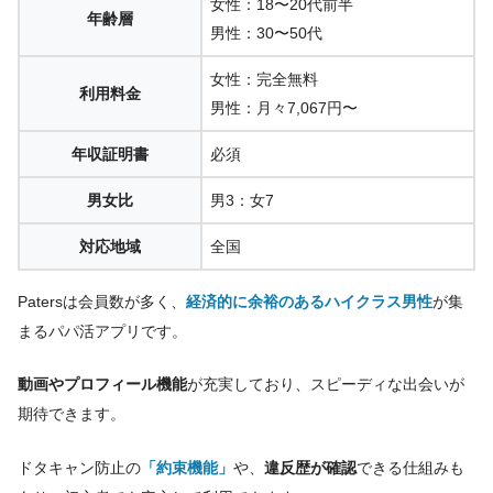
女性：18〜20代前半
年齢層
男性：30〜50代
女性：完全無料
利用料金
男性：月々7,067円〜
年収証明書
必須
男女比
男3：女7
対応地域
全国
Patersは会員数が多く、
経済的に余裕のあるハイクラス男性
が集
まるパパ活アプリです。
動画やプロフィール機能
が充実しており、スピーディな出会いが
期待できます。
ドタキャン防止の
「約束機能」
や、
違反歴が確認
できる仕組みも