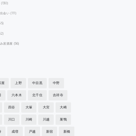
ト
(130)
パ出会い
(111)
55)
52)
飲み居酒屋
(56)
茶屋
上野
中目黒
中野
田
六本木
北千住
吉祥寺
四谷
大塚
大宮
大崎
川口
川崎
川越
巣鴨
寿
成増
戸越
新宿
新橋