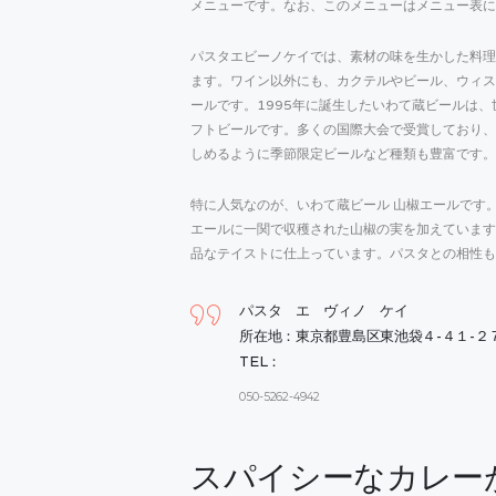
メニューです。なお、このメニューはメニュー表に
パスタエビーノケイでは、素材の味を生かした料理
ます。ワイン以外にも、カクテルやビール、ウィス
ールです。1995年に誕生したいわて蔵ビールは
フトビールです。多くの国際大会で受賞しており、
しめるように季節限定ビールなど種類も豊富です。
特に人気なのが、いわて蔵ビール 山椒エールです
エールに一関で収穫された山椒の実を加えています
品なテイストに仕上っています。パスタとの相性も
パスタ エ ヴィノ ケイ
所在地：東京都豊島区東池袋４-４１-２７
TEL：
050-5262-4942
スパイシーなカレー