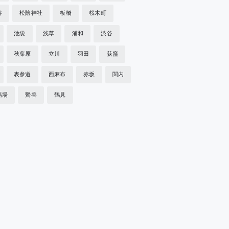
谷
松陰神社
板橋
桜木町
池袋
浅草
浦和
渋谷
秋葉原
立川
羽田
荻窪
表参道
西麻布
赤坂
関内
馬場
鶯谷
鶴見