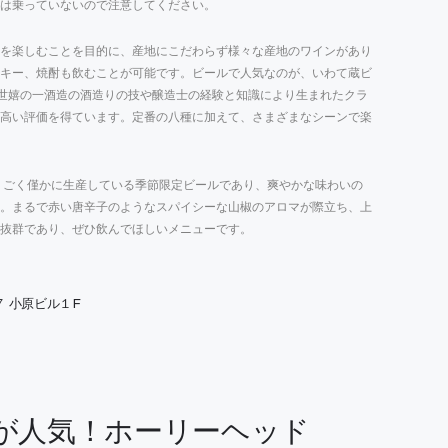
は乗っていないので注意してください。
を楽しむことを目的に、産地にこだわらず様々な産地のワインがあり
キー、焼酎も飲むことが可能です。ビールで人気なのが、いわて蔵ビ
、世嬉の一酒造の酒造りの技や醸造士の経験と知識により生まれたクラ
高い評価を得ています。定番の八種に加えて、さまざまなシーンで楽
。ごく僅かに生産している季節限定ビールであり、爽やかな味わいの
。まるで赤い唐辛子のようなスパイシーな山椒のアロマが際立ち、上
抜群であり、ぜひ飲んでほしいメニューです。
 小原ビル１F
が人気！ホーリーヘッド