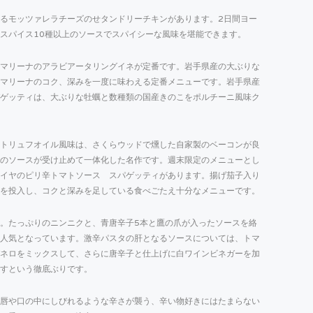
るモッツァレラチーズのせタンドリーチキンがあります。2日間ヨー
スパイス10種以上のソースでスパイシーな風味を堪能できます。
マリーナのアラビアータリングイネが定番です。岩手県産の大ぶりな
マリーナのコク、深みを一度に味わえる定番メニューです。岩手県産
ゲッティは、大ぶりな牡蠣と数種類の国産きのこをポルチーニ風味ク
トリュフオイル風味は、さくらウッドで燻した自家製のベーコンが良
のソースが受け止めて一体化した名作です。週末限定のメニューとし
イヤのピリ辛トマトソース スパゲッティがあります。揚げ茄子入り
を投入し、コクと深みを足している食べごたえ十分なメニューです。
。たっぷりのニンニクと、青唐辛子5本と鷹の爪が入ったソースを絡
人気となっています。激辛パスタの肝となるソースについては、トマ
ネロをミックスして、さらに唐辛子と仕上げに白ワインビネガーを加
すという徹底ぶりです。
唇や口の中にしびれるような辛さが襲う、辛い物好きにはたまらない