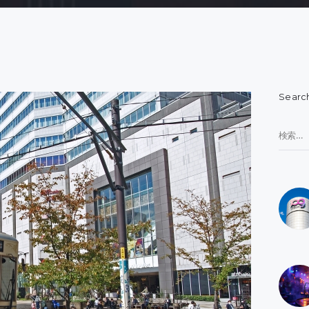
Searc
検
索: