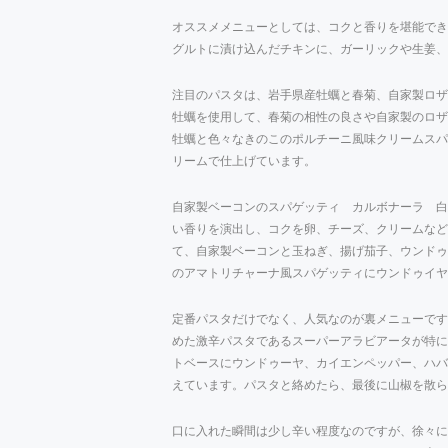
オススメメニューとしては、コクと香りを堪能でき
グルトに漬け込んだチキンに、ガーリックや生姜、
注目のパスタは、岩手県産牡蠣と春菊、自家製ロザ
牡蠣を使用して、春菊の相性の良さや自家製のロザ
牡蠣と色々なきのこのポルチーニ風味クリームスパ
リームで仕上げています。
自家製ベーコンのスパゲッティ カルボナーラ 白
い香りを演出し、コクを卵、チーズ、クリームなど
て、自家製ベーコンと玉ねぎ、揚げ茄子、ウンドゥ
のアマトリチャーナ風スパゲッティにウンドゥイヤ
定番パスタだけでなく、人気なのが裏メニューです
めた激辛パスタであるスーパーアラビアータが特に
トベースにウンドゥーヤ、カイエンペッパー、ハバ
えています。パスタと絡めたら、最後に山椒を散ら
口に入れた瞬間は少し辛い程度なのですが、徐々に