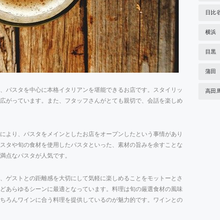
日比
横浜
目黒
蒲田
、パスタを中心に本格イタリアンを堪能できるお店です。スタイリッ
高田
広がっています。また、フタッフさんがとても親切で、会話を楽しめ
により、パスタをメインとしたお店をオープンしたという事情があり
スタや旬の食材を使用したパスタといった、素材の旨みを余すことな
満点なパスタが人気です。
り、ゲストとの距離感を大切にして気軽に楽しめることをモットーとさ
どあらゆるシーンに最適となっています。料理は旬の厳選食材の風味
ちろんワインに合う料理を提供しているのが魅力的です。ワインとの