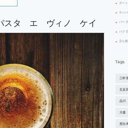
デー
ナン
パスタ エ ヴィノ ケイ
バー
(
パブ
(
立ち
Tags
三軒
五反
品川
大森
恵比