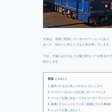
大塚は、池袋に密接しているロケーションにあり、
あって、住みたい街としても人気を博しています。
では、大塚にはどのような魅力的なバーが有るので
紹介します。
目次
非表示
1
激辛パスタが人気！パスタ エ ヴィノ ケイ
2
スパイシーなカレーが人気！ホーリーヘッド
3
コーヒーも楽しめる！リドル コーヒーアンドバー
4
原価にチャレンジしている！原価ビストロ BAN!
5
じっくりと楽しみたい！