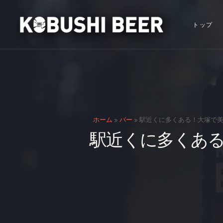
トップ
ホーム
»
バー
»
駅近くに多くある！大塚で美
駅近くに多くあ