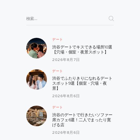
ペ
ー
検
索:
ジ
送
デート
り
渋谷デートでキスできる場所10選
【穴場・個室・夜景スポット】
2026年8月7日
デート
渋谷でふたりきりになれるデート
スポット9選【個室・穴場・夜
景】
2026年8月6日
デート
渋谷のデートで行きたいソファー
席カフェ6選！二人でまったり寛
げる店
2026年8月6日