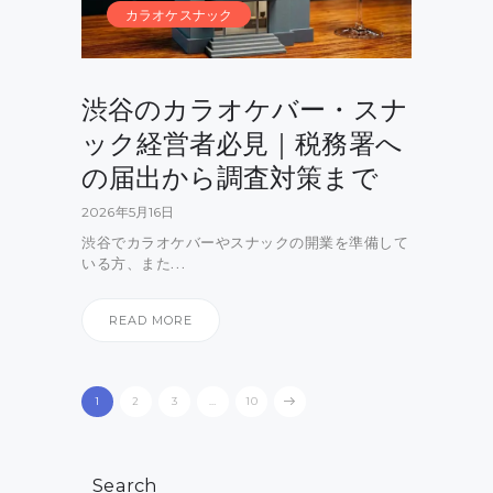
カラオケスナック
渋谷のカラオケバー・スナ
ック経営者必見｜税務署へ
の届出から調査対策まで
2026年5月16日
渋谷でカラオケバーやスナックの開業を準備して
いる方、また…
READ MORE
投
PAGE
1
PAGE
2
PAGE
3
>
…
PAGE
10
稿
の
Search