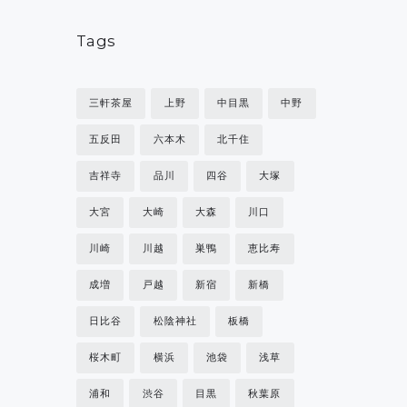
Tags
三軒茶屋
上野
中目黒
中野
五反田
六本木
北千住
吉祥寺
品川
四谷
大塚
大宮
大崎
大森
川口
川崎
川越
巣鴨
恵比寿
成増
戸越
新宿
新橋
日比谷
松陰神社
板橋
桜木町
横浜
池袋
浅草
浦和
渋谷
目黒
秋葉原