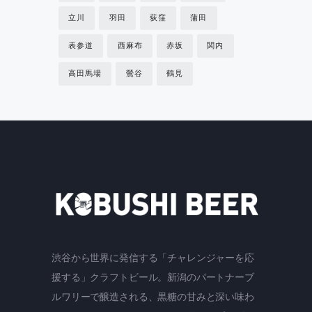
立川
羽田
荻窪
蒲田
表参道
西麻布
赤坂
関内
高田馬場
鶯谷
鶴見
渋谷から世界に発信する「チャレンジャーを応
援する」クラフトビール。新潟のパートナーブ
ルワリーで醸造される、黒糖の甘みと深い味わ