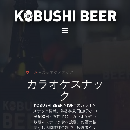
イベント
バー
スナック
ホーム
»
カラオケスナック
貸切
カラオケスナッ
通販
ク
スタッフ募集
KOBUSHI BEER NIGHTのカラオケ
スナック情報。渋谷神泉円山町で10
問い合わせ
分500円・女性半額、カラオケ歌い
放題＆スナック食べ放題。お酒の強
要なしの時間課金制で、経営者やマ