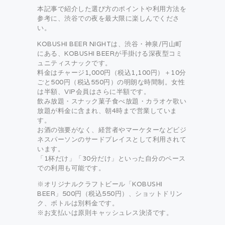
本記事で紹介した選び方のポイントや利用方法を
参考に、渋谷での夜を最大限に楽しんでくださ
い。
KOBUSHI BEER NIGHTは、渋谷・神泉/円山町
にある、KOBUSHI BEERが手掛ける深夜型コミ
ュニティスナックです。
料金はチャージ1,000円（税込1,100円）＋10分
ごと500円（税込550円）の明朗な時間制。女性
は半額、VIP会員はさらに半額です。
飲み放題・スナック菓子食べ放題・カラオケ歌い
放題が料金に含まれ、朝4時まで営業していま
す。
お酒の強要がなく、経営者やマーケターなどビジ
ネスパーソンのサードプレイスとして利用されて
います。
「1杯だけ」「30分だけ」といった自分のペース
での利用も可能です。
※オリジナルクラフトビール「KOBUSHI
BEER」500円（税込550円）、ショットドリン
ク、ボトルは別料金です。
※お支払いは原則キャッシュレス決済です。