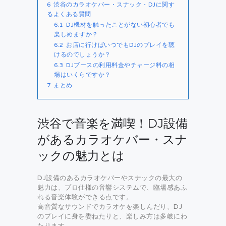
6
渋谷のカラオケバー・スナック・DJに関す
るよくある質問
6.1
DJ機材を触ったことがない初心者でも
楽しめますか？
6.2
お店に行けばいつでもDJのプレイを聴
けるのでしょうか？
6.3
DJブースの利用料金やチャージ料の相
場はいくらですか？
7
まとめ
渋谷で音楽を満喫！DJ設備
があるカラオケバー・スナ
ックの魅力とは
DJ設備のあるカラオケバーやスナックの最大の
魅力は、プロ仕様の音響システムで、臨場感あふ
れる音楽体験ができる点です。
高音質なサウンドでカラオケを楽しんだり、DJ
のプレイに身を委ねたりと、楽しみ方は多岐にわ
たります。