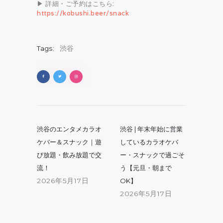
▶ 詳細・ご予約はこちら:
https://kobushi.beer/snack
Tags:
渋谷
投
稿
Previous
Next
渋谷のエンタメカラオ
渋谷 | 年末年始に営業
post:
post:
ナ
ケバー＆スナック｜遊
しているカラオケバ
び放題・飲み放題で交
ー・スナックで過ごそ
ビ
流！
う【元旦・朝まで
ゲ
2026年5月17日
OK】
ー
2026年5月17日
シ