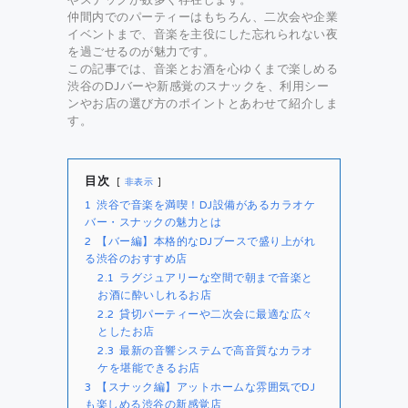
仲間内でのパーティーはもちろん、二次会や企業
イベントまで、音楽を主役にした忘れられない夜
を過ごせるのが魅力です。
この記事では、音楽とお酒を心ゆくまで楽しめる
渋谷のDJバーや新感覚のスナックを、利用シー
ンやお店の選び方のポイントとあわせて紹介しま
す。
目次
非表示
1
渋谷で音楽を満喫！DJ設備があるカラオケ
バー・スナックの魅力とは
2
【バー編】本格的なDJブースで盛り上がれ
る渋谷のおすすめ店
2.1
ラグジュアリーな空間で朝まで音楽と
お酒に酔いしれるお店
2.2
貸切パーティーや二次会に最適な広々
としたお店
2.3
最新の音響システムで高音質なカラオ
ケを堪能できるお店
3
【スナック編】アットホームな雰囲気でDJ
も楽しめる渋谷の新感覚店