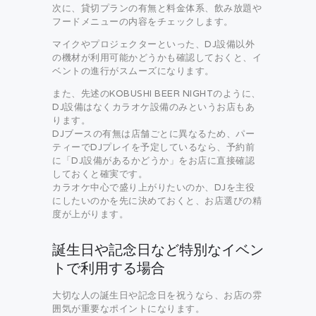
次に、貸切プランの有無と料金体系、飲み放題や
フードメニューの内容をチェックします。
マイクやプロジェクターといった、DJ設備以外
の機材が利用可能かどうかも確認しておくと、イ
ベントの進行がスムーズになります。
また、先述のKOBUSHI BEER NIGHTのように、
DJ設備はなくカラオケ設備のみというお店もあ
ります。
DJブースの有無は店舗ごとに異なるため、パー
ティーでDJプレイを予定しているなら、予約前
に「DJ設備があるかどうか」をお店に直接確認
しておくと確実です。
カラオケ中心で盛り上がりたいのか、DJを主役
にしたいのかを先に決めておくと、お店選びの精
度が上がります。
誕生日や記念日など特別なイベン
トで利用する場合
大切な人の誕生日や記念日を祝うなら、お店の雰
囲気が重要なポイントになります。