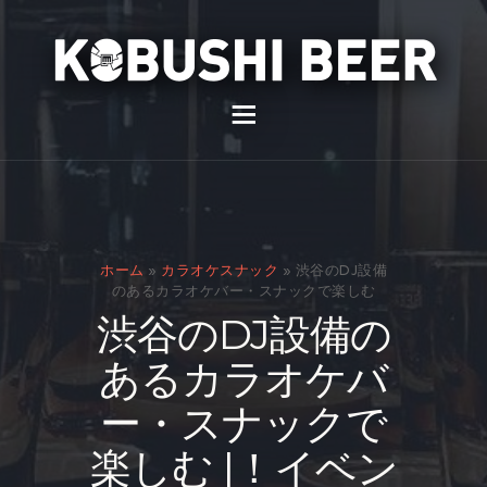
イベント
バー
スナック
ホーム
»
カラオケスナック
»
渋谷のDJ設備
貸切
のあるカラオケバー・スナックで楽しむ
渋谷のDJ設備の
通販
あるカラオケバ
スタッフ募集
ー・スナックで
問い合わせ
楽しむ |！イベン