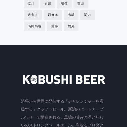
立川
羽田
荻窪
蒲田
表参道
西麻布
赤坂
関内
高田馬場
鶯谷
鶴見
渋谷から世界に発信する「チャレンジャーを応
援する」クラフトビール。新潟のパートナーブ
ルワリーで醸造される、黒糖の甘みと深い味わ
いのストロングペールエール。単なるプロダク