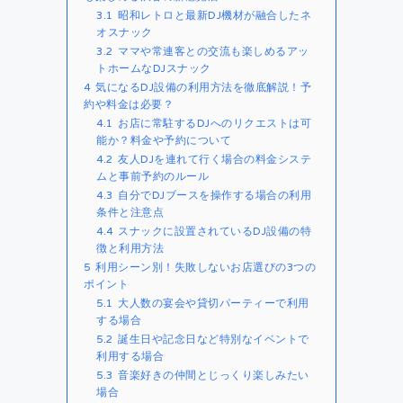
3.1
昭和レトロと最新DJ機材が融合したネ
オスナック
3.2
ママや常連客との交流も楽しめるアッ
トホームなDJスナック
4
気になるDJ設備の利用方法を徹底解説！予
約や料金は必要？
4.1
お店に常駐するDJへのリクエストは可
能か？料金や予約について
4.2
友人DJを連れて行く場合の料金システ
ムと事前予約のルール
4.3
自分でDJブースを操作する場合の利用
条件と注意点
4.4
スナックに設置されているDJ設備の特
徴と利用方法
5
利用シーン別！失敗しないお店選びの3つの
ポイント
5.1
大人数の宴会や貸切パーティーで利用
する場合
5.2
誕生日や記念日など特別なイベントで
利用する場合
5.3
音楽好きの仲間とじっくり楽しみたい
場合