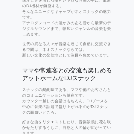
懐かしさを感じる昭和レトロな内装の中に、最新
のDJ機材が鎮座する。
そんなユニークなギャップがネオスナックの魅力
です。
アナログレコードの温かみのある音から最新のデ
ジタルサウンドまで、幅広いジャンルの音楽を楽
しめます。
世代の異なる人々が音楽を通じて自然に交流でき
る空間は、ネオスナックならでは。
新しい文化の発信地として注目を集めています。
ママや常連客との交流も楽しめる
アットホームなDJスナック
スナックの醍醐味である、ママや他のお客さんと
のコミュニケーションも健在です。
カウンター越しの会話はもちろん、DJブースを
中心に音楽の話題で盛り上がれるのがDJスナッ
クの面白いところ。
好きな曲をリクエストしたり、音楽談義に花を咲
かせたりするうちに、自然と人の輪が広がってい
きます。