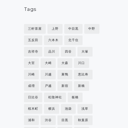
Tags
三軒茶屋
上野
中目黒
中野
五反田
六本木
北千住
吉祥寺
品川
四谷
大塚
大宮
大崎
大森
川口
川崎
川越
巣鴨
恵比寿
成増
戸越
新宿
新橋
日比谷
松陰神社
板橋
桜木町
横浜
池袋
浅草
浦和
渋谷
目黒
秋葉原