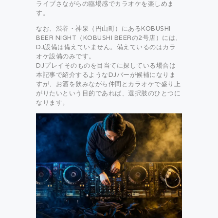
ライブさながらの臨場感でカラオケを楽しめま
す。
なお、渋谷・神泉（円山町）にあるKOBUSHI
BEER NIGHT（KOBUSHI BEERの2号店）には、
DJ設備は備えていません。備えているのはカラ
オケ設備のみです。
DJプレイそのものを目当てに探している場合は
本記事で紹介するようなDJバーが候補になりま
すが、お酒を飲みながら仲間とカラオケで盛り上
がりたいという目的であれば、選択肢のひとつに
なります。