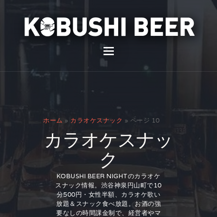
イベント
バー
スナック
ホーム
»
カラオケスナック
»
ページ 10
貸切
カラオケスナッ
通販
ク
スタッフ募集
KOBUSHI BEER NIGHTのカラオケ
スナック情報。渋谷神泉円山町で10
問い合わせ
分500円・女性半額、カラオケ歌い
放題＆スナック食べ放題。お酒の強
要なしの時間課金制で、経営者やマ