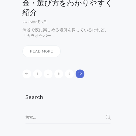
金・選び方をわかりやすく
紹介
2026年5月3日
渋谷で夜に楽しめる場所を探しているけれど、
「カラオケバー…
READ MORE
投
PAGE
1
…
PAGE
8
PAGE
9
PAGE
10
稿
の
Search
ペ
ー
検
索:
ジ
送