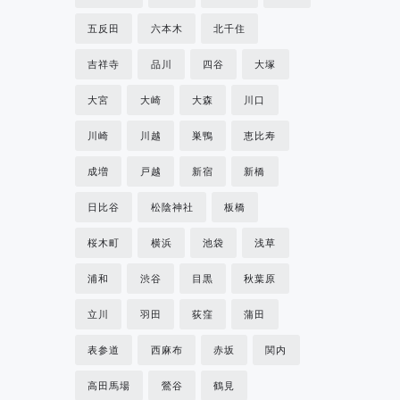
五反田
六本木
北千住
吉祥寺
品川
四谷
大塚
大宮
大崎
大森
川口
川崎
川越
巣鴨
恵比寿
成増
戸越
新宿
新橋
日比谷
松陰神社
板橋
桜木町
横浜
池袋
浅草
浦和
渋谷
目黒
秋葉原
立川
羽田
荻窪
蒲田
表参道
西麻布
赤坂
関内
高田馬場
鶯谷
鶴見