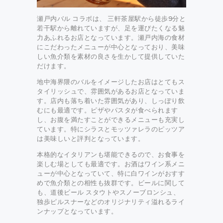
瀬戸内バル コラボは、 三軒茶屋駅から徒歩9分と
若干駅から離れていますが、足を運びたくなる魅
力あふれるお店となっています。瀬戸内海の食材
にこだわったメニューが中心となっており、美味
しい魚介類を素材の良さを生かして提供していた
だけます。
地中海界隈のバルをイメージしたお店はとてもス
タイリッシュで、雰囲気があるお店となっていま
す。店内も落ち着いた雰囲気があり、しっぽり飲
むにも最適です。ピザやパスタが食べられます
し、お腹を満たすことができるメニューも充実し
ています。特にシラスとモッツァレラのピッツア
は美味しいと評判となっています。
本格的なイタリアンも堪能できるので、お食事を
楽しむ場としても最適です。お酒はワイン系メニ
ューが中心となっていて、特に白ワインがおすす
めで魚介類との相性も抜群です。ビールに関して
も、道後ビール スタウトやスノーブロンシュ、
独歩ピルスナーなどのオリジナリティ溢れるライ
ンナップとなっています。