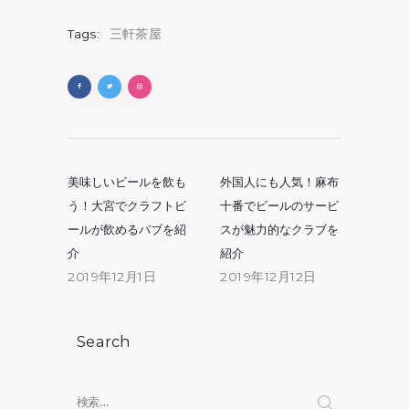
Tags:
三軒茶屋
投
稿
Previous
Next
美味しいビールを飲も
外国人にも人気！麻布
post:
post:
ナ
う！大宮でクラフトビ
十番でビールのサービ
ールが飲めるパブを紹
スが魅力的なクラブを
ビ
介
紹介
ゲ
2019年12月1日
2019年12月12日
ー
シ
Search
ョ
ン
検