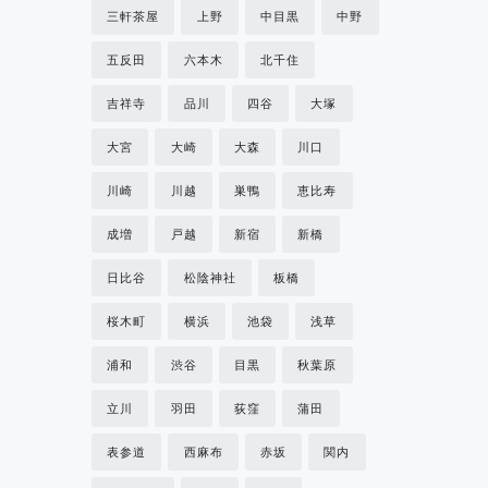
三軒茶屋
上野
中目黒
中野
五反田
六本木
北千住
吉祥寺
品川
四谷
大塚
大宮
大崎
大森
川口
川崎
川越
巣鴨
恵比寿
成増
戸越
新宿
新橋
日比谷
松陰神社
板橋
桜木町
横浜
池袋
浅草
浦和
渋谷
目黒
秋葉原
立川
羽田
荻窪
蒲田
表参道
西麻布
赤坂
関内