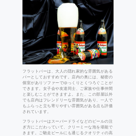
フラットバーは、大人の隠れ家的な雰囲気がある
バーとしておすすめです。店内の奥には、秘密の
個室がありソファーでゆっくりとくつろぐことが
できます。女子会や友達同士、ご家族や仕事仲間
と楽しむことができますよ。また、この部屋以外
でも店内はフレンドリーな雰囲気があり、一人で
もふらっと立ち寄りやすい雰囲気がある点も評価
されています。
フラットバーはスーパードライなどのビールの注
ぎ方にこだわっていて、クリーミーな泡を堪能で
きます。ご馳走ビールにも通じるクオリティの高