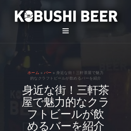
イベント
バー
スナック
ホーム
»
バー
»
身近な街！三軒茶屋で魅力
貸切
的なクラフトビールが飲めるバーを紹介
身近な街！三軒茶
通販
屋で魅力的なクラ
スタッフ募集
フトビールが飲
問い合わせ
めるバーを紹介