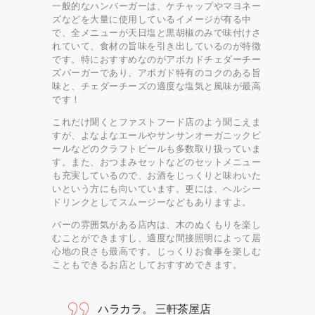
一般的なハンバーガーは、ケチャップやマヨネー
ズなどを大量に使用しているイメージが有る中
で、全メニューが天日塩と黒胡椒のみで味付けさ
れていて、食材の旨味を引き出しているのが特徴
です。特におすすめなのがアボカドチェダーチー
ズバーガーであり、アボガド特有のコクのある旨
味と、チェダーチーズの適度な塩気と風味が最高
です！
これだけ聞くとファストフード店のよう聞こえま
すが、よなよなエールやサンサンオーガニックビ
ールなどのクラフトビールも多数取り扱っていま
す。また、おつまみセットなどのセットメニュー
も充実しているので、お酒をじっくりと味わいた
いという方にも向いています。更には、ヘルシー
ドリンクとしてスムージーなどもありますよ。
バーの雰囲気がある店内は、木のぬくもりを楽し
むことができますし、適度な間接照明によって居
心地の良さも最高です。じっくりお食事を楽しむ
こともできるお店としておすすめできます。
ハラカラ。 三軒茶屋店