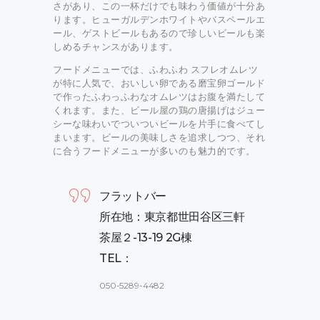
さがあり、この一杯だけでも味わう価値が十分あ
ります。ヒューガルデンホワイトやバスペールエ
ール、ゲストビールもあるので珍しいビールも楽
しめるチャンスがあります。
フードメニューでは、ふわふわ スフレオムレツ
が特に人気で、おいしい卵である磨宝卵ゴールド
で作ったふわっふわなオムレツはお腹を満たして
くれます。また、ビール屋の鶏の唐揚げはジュー
シーな味わいでついついビールを片手に食べてし
まいます。ビールの美味しさを追求しつつ、それ
に合うフードメニューが多いのも魅力的です。
フラットバー
所在地：東京都世田谷区三軒
茶屋２-13-19 2G棟
TEL：
050-5289-4482