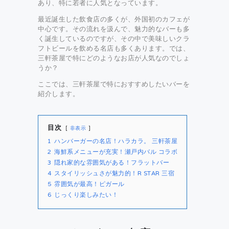
あり、特に若者に人気となっています。
最近誕生した飲食店の多くが、外国初のカフェが
中心です。その流れを汲んで、魅力的なバーも多
く誕生しているのですが、その中で美味しいクラ
フトビールを飲める名店も多くあります。では、
三軒茶屋で特にどのようなお店が人気なのでしょ
うか？
ここでは、三軒茶屋で特におすすめしたいバーを
紹介します。
目次
非表示
1
ハンバーガーの名店！ハラカラ。 三軒茶屋
2
海鮮系メニューが充実！瀬戸内バル コラボ
3
隠れ家的な雰囲気がある！フラットバー
4
スタイリッシュさが魅力的！R STAR 三宿
5
雰囲気が最高！ピガール
6
じっくり楽しみたい！