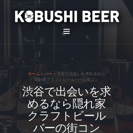
イベント
バー
スナック
ホーム
»
バー
»
渋谷で出会いを求めるなら
貸切
隠れ家クラフトビールバーの街コン
渋谷で出会いを求
通販
めるなら隠れ家
スタッフ募集
クラフトビール
問い合わせ
バーの街コン