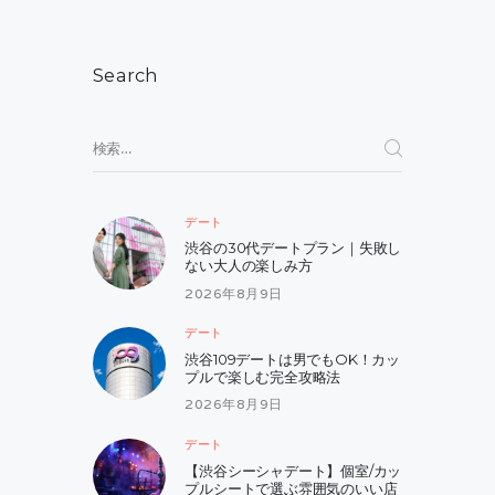
ゲ
ー
シ
Search
ョ
検
ン
索:
デート
渋谷の30代デートプラン｜失敗し
ない大人の楽しみ方
2026年8月9日
デート
渋谷109デートは男でもOK！カッ
プルで楽しむ完全攻略法
2026年8月9日
デート
【渋谷シーシャデート】個室/カッ
プルシートで選ぶ雰囲気のいい店