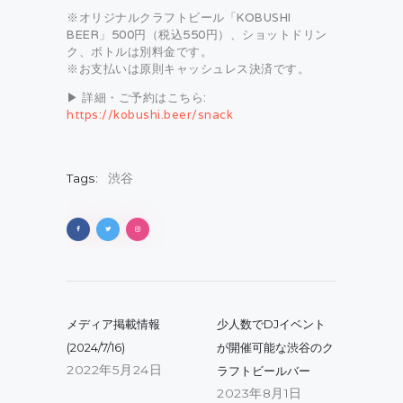
※オリジナルクラフトビール「KOBUSHI
BEER」500円（税込550円）、ショットドリン
ク、ボトルは別料金です。
※お支払いは原則キャッシュレス決済です。
▶ 詳細・ご予約はこちら:
https://kobushi.beer/snack
Tags:
渋谷
投
稿
Previous
Next
メディア掲載情報
少人数でDJイベント
post:
post:
ナ
(2024/7/16)
が開催可能な渋谷のク
2022年5月24日
ラフトビールバー
ビ
2023年8月1日