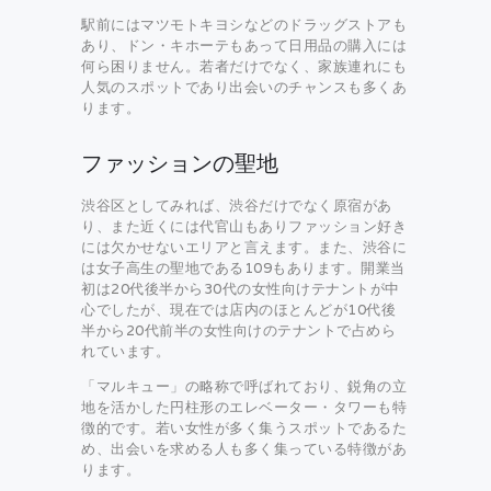
駅前にはマツモトキヨシなどのドラッグストアも
あり、ドン・キホーテもあって日用品の購入には
何ら困りません。若者だけでなく、家族連れにも
人気のスポットであり出会いのチャンスも多くあ
ります。
ファッションの聖地
渋谷区としてみれば、渋谷だけでなく原宿があ
り、また近くには代官山もありファッション好き
には欠かせないエリアと言えます。また、渋谷に
は女子高生の聖地である109もあります。開業当
初は20代後半から30代の女性向けテナントが中
心でしたが、現在では店内のほとんどが10代後
半から20代前半の女性向けのテナントで占めら
れています。
「マルキュー」の略称で呼ばれており、鋭角の立
地を活かした円柱形のエレベーター・タワーも特
徴的です。若い女性が多く集うスポットであるた
め、出会いを求める人も多く集っている特徴があ
ります。