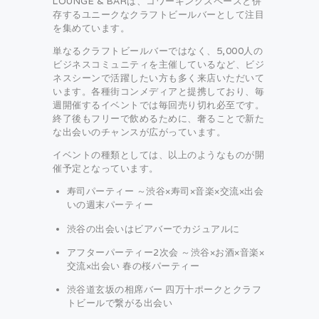
LOUNGE & BARは、コワーキングスペースと併
存するユニークなクラフトビールバーとして注目
を集めています。
単なるクラフトビールバーではなく、5,000人の
ビジネスコミュニティを主催しているなど、ビジ
ネスシーンで活躍したい方も多く来店いただいて
います。各種街コンメディアと提携しており、毎
週開催するイベントでは毎回売り切れ必至です。
終了後もフリーで飲めるために、奢ることで新た
な出会いのチャンスが広がっています。
イベントの種類としては、以上のようなものが開
催予定となっています。
寿司パーティー ～渋谷×寿司×音楽×交流×出会
いの週末パーティー
渋谷の出会いはビアバーでカジュアルに
アフターパーティー2次会 ～渋谷×お酒×音楽×
交流×出会い 春の桜パーティー
渋谷道玄坂の相席バー 四万十ポークとクラフ
トビールで繋がる出会い