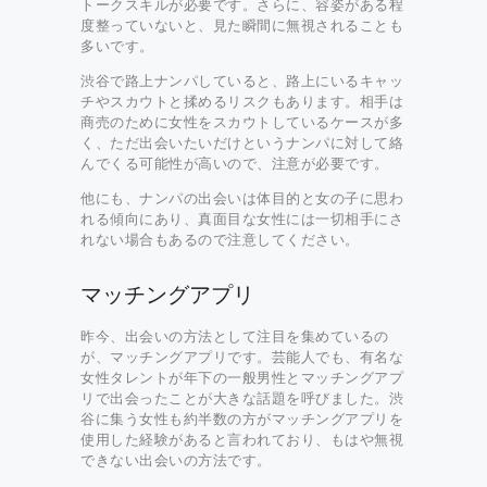
トークスキルが必要です。さらに、容姿がある程
度整っていないと、見た瞬間に無視されることも
多いです。
渋谷で路上ナンパしていると、路上にいるキャッ
チやスカウトと揉めるリスクもあります。相手は
商売のために女性をスカウトしているケースが多
く、ただ出会いたいだけというナンパに対して絡
んでくる可能性が高いので、注意が必要です。
他にも、ナンパの出会いは体目的と女の子に思わ
れる傾向にあり、真面目な女性には一切相手にさ
れない場合もあるので注意してください。
マッチングアプリ
昨今、出会いの方法として注目を集めているの
が、マッチングアプリです。芸能人でも、有名な
女性タレントが年下の一般男性とマッチングアプ
リで出会ったことが大きな話題を呼びました。渋
谷に集う女性も約半数の方がマッチングアプリを
使用した経験があると言われており、もはや無視
できない出会いの方法です。