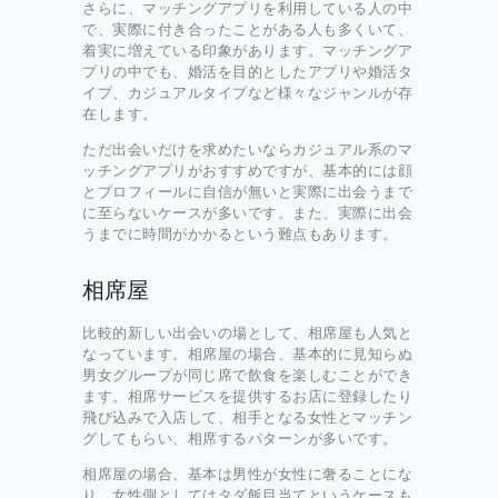
さらに、マッチングアプリを利用している人の中
で、実際に付き合ったことがある人も多くいて、
着実に増えている印象があります。マッチングア
プリの中でも、婚活を目的としたアプリや婚活タ
イプ、カジュアルタイプなど様々なジャンルが存
在します。
ただ出会いだけを求めたいならカジュアル系のマ
ッチングアプリがおすすめですが、基本的には顔
とプロフィールに自信が無いと実際に出会うまで
に至らないケースが多いです。また、実際に出会
うまでに時間がかかるという難点もあります。
相席屋
比較的新しい出会いの場として、相席屋も人気と
なっています。相席屋の場合、基本的に見知らぬ
男女グループが同じ席で飲食を楽しむことができ
ます。相席サービスを提供するお店に登録したり
飛び込みで入店して、相手となる女性とマッチン
グしてもらい、相席するパターンが多いです。
相席屋の場合、基本は男性が女性に奢ることにな
り、女性側としてはタダ飯目当てというケースも