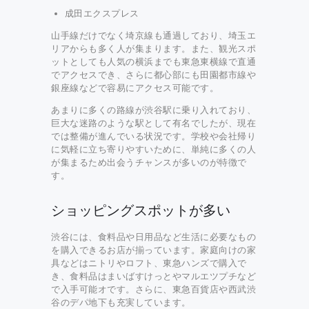
成田エクスプレス
山手線だけでなく埼京線も通過しており、埼玉エ
リアからも多く人が集まります。また、観光スポ
ットとしても人気の横浜までも東急東横線で直通
でアクセスでき、さらに都心部にも田園都市線や
銀座線などで容易にアクセス可能です。
あまりに多くの路線が渋谷駅に乗り入れており、
巨大な迷路のような駅として有名でしたが、現在
では整備が進んでいる状況です。学校や会社帰り
に気軽に立ち寄りやすいために、単純に多くの人
が集まるため出会うチャンスが多いのが特徴で
す。
ショッピングスポットが多い
渋谷には、食料品や日用品など生活に必要なもの
を購入できるお店が揃っています。家庭向けの家
具などはニトリやロフト、東急ハンズで購入で
き、食料品はまいばすけっとやマルエツプチなど
で入手可能オです。さらに、東急百貨店や西武渋
谷のデパ地下も充実しています。