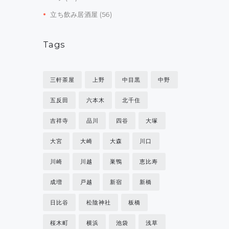
立ち飲み居酒屋
(56)
Tags
三軒茶屋
上野
中目黒
中野
五反田
六本木
北千住
吉祥寺
品川
四谷
大塚
大宮
大崎
大森
川口
川崎
川越
巣鴨
恵比寿
成増
戸越
新宿
新橋
日比谷
松陰神社
板橋
桜木町
横浜
池袋
浅草