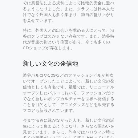
では風営法による規制によって比較的安全に遊べ
るようになりました。また、クラブには日本人だ
けでなく外国人も多く集まり、独自の盛り上がり
を見せています。
特に、外国人との出会いを求める人にとって、渋
谷のクラブは欠かせない存在です。また、渋谷時
代が音楽の街という側面があり、今でも多くの
CDショップが存在します。
新しい文化の発信地
渋谷パルコや109などのファッションビルが相次
いでオープンしたことによって、新しい文化の発
信地としても有名です。最近では、リニューアル
オープンしたパルコにおいて、ファッションだけ
でなく新しいポップカルチャーを世界へ発信する
ことを目的として、アニメグッズなどを販売する
フロアも新設されています。
今まで渋谷に縁がなかった人も、新しい文化の誕
生によって集まるようになり、さらなる賑わいを
見せています。さらに、昨今ではハロウィン時に
多くの若者がコスプレをして盛り上がっているシ