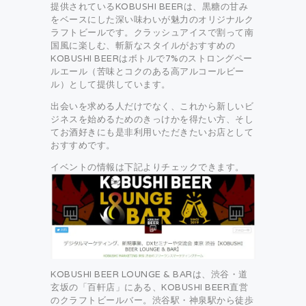
提供されているKOBUSHI BEERは、黒糖の甘み
をベースにした深い味わいが魅力のオリジナルク
ラフトビールです。クラッシュアイスで割って南
国風に楽しむ、斬新なスタイルがおすすめの
KOBUSHI BEERはボトルで7%のストロングペー
ルエール（苦味とコクのある高アルコールビー
ル）として提供しています。
出会いを求める人だけでなく、これから新しいビ
ジネスを始めるためのきっけかを得たい方、そし
てお酒好きにも是非利用いただきたいお店として
おすすめです。
イベントの情報は下記よりチェックできます。
KOBUSHI BEER LOUNGE & BARは、渋谷・道
玄坂の「百軒店」にある、KOBUSHI BEER直営
のクラフトビールバー。渋谷駅・神泉駅から徒歩