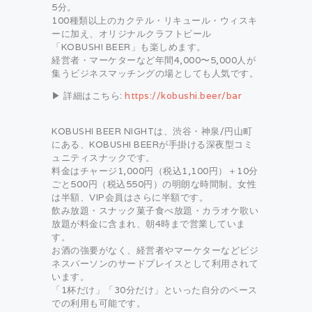
5分。
100種類以上のカクテル・リキュール・ウィスキ
ーに加え、オリジナルクラフトビール
「KOBUSHI BEER」も楽しめます。
経営者・マーケターなど年間4,000〜5,000人が
集うビジネスマッチングの場としても人気です。
▶ 詳細はこちら:
https://kobushi.beer/bar
KOBUSHI BEER NIGHTは、渋谷・神泉/円山町
にある、KOBUSHI BEERが手掛ける深夜型コミ
ュニティスナックです。
料金はチャージ1,000円（税込1,100円）＋10分
ごと500円（税込550円）の明朗な時間制。女性
は半額、VIP会員はさらに半額です。
飲み放題・スナック菓子食べ放題・カラオケ歌い
放題が料金に含まれ、朝4時まで営業していま
す。
お酒の強要がなく、経営者やマーケターなどビジ
ネスパーソンのサードプレイスとして利用されて
います。
「1杯だけ」「30分だけ」といった自分のペース
での利用も可能です。