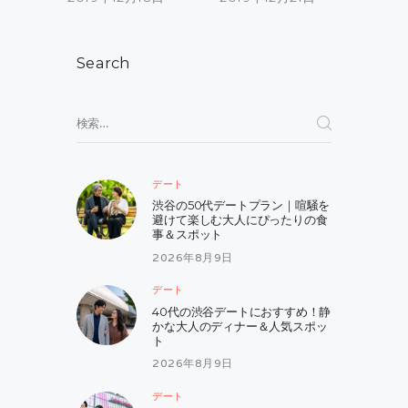
ー
シ
Search
ョ
ン
検
索:
デート
渋谷の50代デートプラン｜喧騒を
避けて楽しむ大人にぴったりの食
事＆スポット
2026年8月9日
デート
40代の渋谷デートにおすすめ！静
かな大人のディナー＆人気スポッ
ト
2026年8月9日
デート