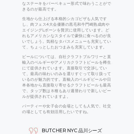
なステーキをバーベキュー形式で味わうことがで
きるのが最高です。
生地から仕上げる本格的シカゴピザも人気です
し、肉フェス4大会優勝の黒毛和牛門崎熟成肉や
エイジングLボーンを贅沢に使用しています。ど
れもアメリカンなスタイルで豪快に食べるのが良
いでしょう。気軽なタパスメニューも充実してい
て、ちょっとしたおつまみも充実しています。
ビールについては、自社クラフトブルワリーと直
輸入のベルギーやアメリカクラフトビールを樽生
にて提供されています。直接取引で交渉してい
て、最高の味わいのみを選りすぐって取り扱って
いるのが魅力的です。直輸入のベルギビールや日
本各地から直接取り寄せるクラフトビールも最高
で、タップ数は８種もあり週替わりで新しいビー
ルが提供されていますよ。
パーティーや女子会の会場としても人気で、社交
の場としても有効活用したいですね。
BUTCHER NYC 品川シーズ