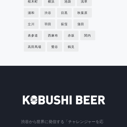
桜木町
横浜
池袋
浅草
浦和
渋谷
目黒
秋葉原
立川
羽田
荻窪
蒲田
表参道
西麻布
赤坂
関内
高田馬場
鶯谷
鶴見
渋谷から世界に発信する「チャレンジャーを応