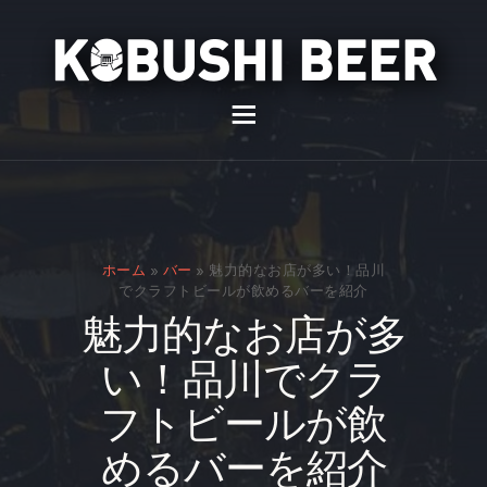
イベント
バー
スナック
ホーム
»
バー
»
魅力的なお店が多い！品川
貸切
でクラフトビールが飲めるバーを紹介
魅力的なお店が多
通販
い！品川でクラ
スタッフ募集
フトビールが飲
問い合わせ
めるバーを紹介