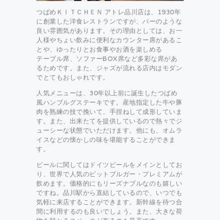
つばめＫＩＴＣＨＥＮ アトレ品川店は、1930年
に創業した洋食レストランですが、バーのような
良い雰囲気があります。その理由としては、お一
人様やちょい飲みに便利なカウンター席があるこ
とや、ゆったりとお食事やお酒を楽しめる
テーブル席、ソファーBOX席など多彩な席があ
るためです。また、ジャズが流れる店内はモダン
でとてもおしゃれです。
人気メニューは、30年以上前に誕生したつばめ
風ハンブルグステーキです。産地指定した牛や豚
肉を熟練の技で挽いて、手捏ねして成形していま
す。また、出来たてを提供しているので熱々でジ
ューシーな状態でいただけます。他にも、オムラ
イスなどの懐かしの味を堪能することができま
す。
ビールに関してはドイツビールをメインとしてお
り、世界で人気のビットブルガー・プレミアムが
飲めます。価格的にもリーズナブルなのも嬉しい
ですね。品川駅から直結しているので、いつでも
気軽に来店することができます。新幹線を待つ合
間に利用するのも良いでしょう。また、大きな荷