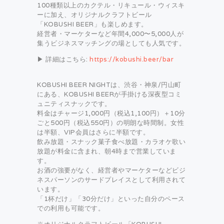
100種類以上のカクテル・リキュール・ウィスキ
ーに加え、オリジナルクラフトビール
「KOBUSHI BEER」も楽しめます。
経営者・マーケターなど年間4,000〜5,000人が
集うビジネスマッチングの場としても人気です。
▶ 詳細はこちら:
https://kobushi.beer/bar
KOBUSHI BEER NIGHTは、渋谷・神泉/円山町
にある、KOBUSHI BEERが手掛ける深夜型コミ
ュニティスナックです。
料金はチャージ1,000円（税込1,100円）＋10分
ごと500円（税込550円）の明朗な時間制。女性
は半額、VIP会員はさらに半額です。
飲み放題・スナック菓子食べ放題・カラオケ歌い
放題が料金に含まれ、朝4時まで営業していま
す。
お酒の強要がなく、経営者やマーケターなどビジ
ネスパーソンのサードプレイスとして利用されて
います。
「1杯だけ」「30分だけ」といった自分のペース
での利用も可能です。