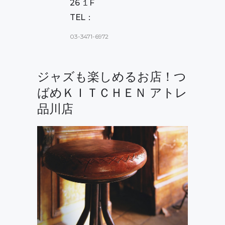
26 １F
TEL：
03-3471-6972
ジャズも楽しめるお店！つ
ばめＫＩＴＣＨＥＮ アトレ
品川店