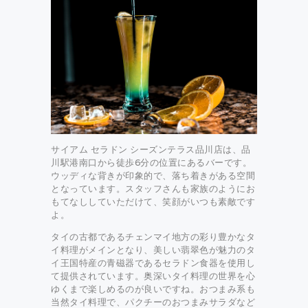
サイアム セラドン シーズンテラス品川店は、品
川駅港南口から徒歩6分の位置にあるバーです。
ウッディな背きが印象的で、落ち着きがある空間
となっています。スタッフさんも家族のようにお
もてなししていただけて、笑顔がいつも素敵です
よ。
タイの古都であるチェンマイ地方の彩り豊かなタ
イ料理がメインとなり、美しい翡翠色が魅力のタ
イ王国特産の青磁器であるセラドン食器を使用し
て提供されています。奥深いタイ料理の世界を心
ゆくまで楽しめるのが良いですね。おつまみ系も
当然タイ料理で、パクチーのおつまみサラダなど