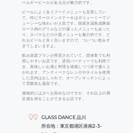
ベルギービールがある点が魅力的です。
ビールによく合うフードメニューも充実してい
て、特にサーロインステーキはボリューミーでジ
ューシーな味わいが人気です。国産氷温熟成豚姫
ロース肉のグリルなどの凝ったメニューもあった
り、タパスなどの小皿メニューも魅力的です。ど
れもビールと良く合いますので、ついつい飲みす
ぎてしまいますよ。
飲み放題プランが用意されていて、団体客でも利
用しやすいお店です。貸切パーティーでも利用で
き、美味しいお酒と料理を堪能しつつ皆で盛り上
がれます。アンティークなレンガやタイルを使用
した店内はおしゃれで、オープンキッチンによっ
て雰囲気も最高です。
価格的には少々お高めなのですが、それ以上の満
足感を得ることができるお店です。
GLASS DANCE 品川
所在地：東京都港区港南2-3-