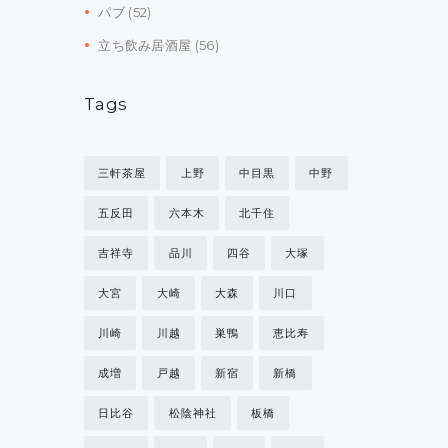
パブ
(52)
立ち飲み居酒屋
(56)
Tags
三軒茶屋
上野
中目黒
中野
五反田
六本木
北千住
吉祥寺
品川
四谷
大塚
大宮
大崎
大森
川口
川崎
川越
巣鴨
恵比寿
成増
戸越
新宿
新橋
日比谷
松陰神社
板橋