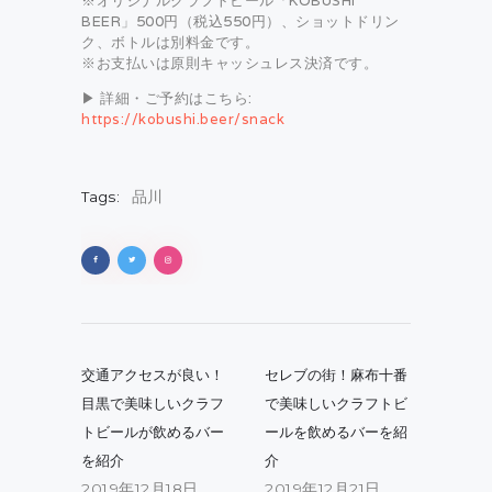
※オリジナルクラフトビール「KOBUSHI
BEER」500円（税込550円）、ショットドリン
ク、ボトルは別料金です。
※お支払いは原則キャッシュレス決済です。
▶ 詳細・ご予約はこちら:
https://kobushi.beer/snack
Tags:
品川
投
稿
Previous
Next
交通アクセスが良い！
セレブの街！麻布十番
post:
post:
ナ
目黒で美味しいクラフ
で美味しいクラフトビ
トビールが飲めるバー
ールを飲めるバーを紹
ビ
を紹介
介
ゲ
2019年12月18日
2019年12月21日