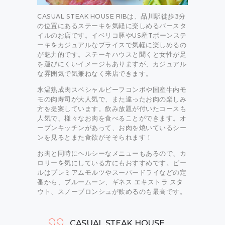
CASUAL STEAK HOUSE RIBは、品川駅徒歩3分
の位置にあるステーキを気軽に楽しめるバースタ
イルのお店です。イベリコ豚やUS産Tボーンステ
ーキをカジュアルなプライスで気軽に楽しめるの
が魅力的です。ステーキハウスと聞くと女性が足
を運びにくいイメージもありますが、カジュアル
な雰囲気で気兼ねなく来店できます。
氷温熟成肉スペシャルビーフコンボや国産牛内モ
モの肉寿司が大人気で、また違ったお肉の楽しみ
方を提案しています。飲み放題が付いたコースも
人気で、様々なお肉を食べることができます。オ
ープンキッチンがあって、お肉を焼いているシー
ンを見るとまた食欲がそそられます！
お肉と同時にヘルシーなメニューもあるので、カ
ロリーを気にしている方にもおすすめです。ビー
ルはプレミアムモルツやスーパードライなどの定
番から、ブルームーン、ギネス エキストラ スタ
ウト、スノーブロンシュが飲めるのも最高です。
CASUAL STEAK HOUSE