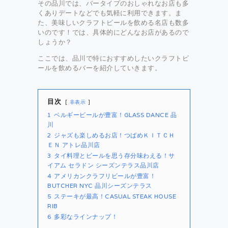
その品川では、バータイプのおしゃれなお店も多
くありデートなどでも気軽に利用できます。ま
た、美味しいクラフトビールを飲める名店も数多
いのです！では、具体的にどんなお店があるので
しょうか？
ここでは、品川で特におすすめしたいクラフトビ
ールを飲めるバーを紹介していきます。
目次
非表示
1
ベルギービールが豊富！GLASS DANCE 品
川
2
ジャズも楽しめるお店！つばめＫＩＴＣＨ
ＥＮ アトレ品川店
3
タイ料理とビールを思う存分味わえる！サ
イアム セラドン シーズンテラス品川店
4
アメリカンクラフリビールが豊富！
BUTCHER NYC 品川シーズンテラス
5
ステーキが最高！CASUAL STEAK HOUSE
RIB
6
多彩なラインナップ！