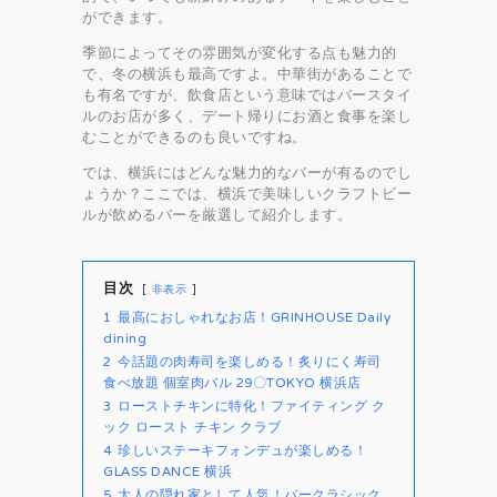
ができます。
季節によってその雰囲気が変化する点も魅力的
で、冬の横浜も最高ですよ。中華街があることで
も有名ですが、飲食店という意味ではバースタイ
ルのお店が多く、デート帰りにお酒と食事を楽し
むことができるのも良いですね。
では、横浜にはどんな魅力的なバーが有るのでし
ょうか？ここでは、横浜で美味しいクラフトビー
ルが飲めるバーを厳選して紹介します。
目次
非表示
1
最高におしゃれなお店！GRINHOUSE Daily
dining
2
今話題の肉寿司を楽しめる！炙りにく寿司
食べ放題 個室肉バル 29〇TOKYO 横浜店
3
ローストチキンに特化！ファイティング ク
ック ロースト チキン クラブ
4
珍しいステーキフォンデュが楽しめる！
GLASS DANCE 横浜
5
大人の隠れ家として人気！バークラシック