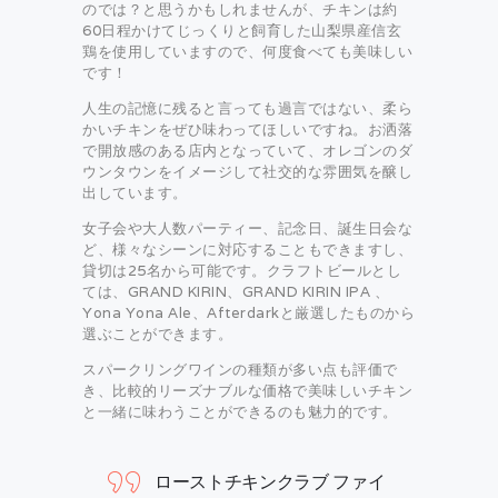
のでは？と思うかもしれませんが、チキンは約
60日程かけてじっくりと飼育した山梨県産信玄
鶏を使用していますので、何度食べても美味しい
です！
人生の記憶に残ると言っても過言ではない、柔ら
かいチキンをぜひ味わってほしいですね。お洒落
で開放感のある店内となっていて、オレゴンのダ
ウンタウンをイメージして社交的な雰囲気を醸し
出しています。
女子会や大人数パーティー、記念日、誕生日会な
ど、様々なシーンに対応することもできますし、
貸切は25名から可能です。クラフトビールとし
ては、GRAND KIRIN、GRAND KIRIN IPA 、
Yona Yona Ale、Afterdarkと厳選したものから
選ぶことができます。
スパークリングワインの種類が多い点も評価で
き、比較的リーズナブルな価格で美味しいチキン
と一緒に味わうことができるのも魅力的です。
ローストチキンクラブ ファイ