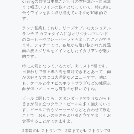
diningの自慢は本気こだわりの本格派から自然派
まで幅広いワインの数々となっていて、特に肉に
合うワインを多く取り揃えているのが印象的で
す。
ランチ営業しており、リーズナブルなカジュアル
ランチで カフェタイムにはオリジナルブレンド
のコーヒーやフレーバーラテも楽しむことができ
ます。ディナーでは、各地から選び抜かれた厳選
肉の炭火グリルをメインとしたイタリアンが魅力
的です。
特に人気となっているのが、肉ミスト5種です。
日替わりで最上級の肉を堪能できるとあって、肉
が大好きな方には大満足なメニューです。他に
も、ケールと小エビのホットサラダなどの健康志
向が強いメニューも有るのが良いですね。
ビールに関しても、スタンダードでありながらも
旨さが引き立つクラフトビールを多く揃えていま
す。ビールに合うソーセージなどと合わせて飲む
ことで、お互いの良さをより引き立てて楽しくお
食事することができますよ。
3階建のレストランで、2階までがレストランで3