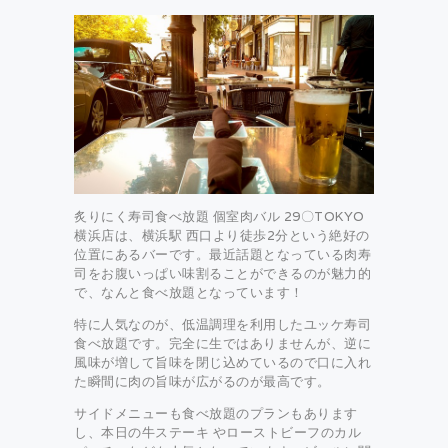
炙りにく寿司食べ放題 個室肉バル 29〇TOKYO
横浜店は、横浜駅 西口より徒歩2分という絶好の
位置にあるバーです。最近話題となっている肉寿
司をお腹いっぱい味割ることができるのが魅力的
で、なんと食べ放題となっています！
特に人気なのが、低温調理を利用したユッケ寿司
食べ放題です。完全に生ではありませんが、逆に
風味が増して旨味を閉じ込めているので口に入れ
た瞬間に肉の旨味が広がるのが最高です。
サイドメニューも食べ放題のプランもあります
し、本日の牛ステーキ やローストビーフのカル