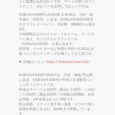
トに最適なお店ばかりです。デートの思い出つく
りとして、ぜひバーを活用してほしいですね。
KOBUSHI BEER LOUNGE & BARは、渋谷・道
玄坂の「百軒店」にある、KOBUSHI BEER直営
のクラフトビールバー。渋谷駅・神泉駅から徒歩
5分。
100種類以上のカクテル・リキュール・ウィスキ
ーに加え、オリジナルクラフトビール
「KOBUSHI BEER」も楽しめます。
経営者・マーケターなど年間4,000〜5,000人が
集うビジネスマッチングの場としても人気です。
▶ 詳細はこちら:
https://kobushi.beer/bar
KOBUSHI BEER NIGHTは、渋谷・神泉/円山町
にある、KOBUSHI BEERが手掛ける深夜型コミ
ュニティスナックです。
料金はチャージ1,000円（税込1,100円）＋10分
ごと500円（税込550円）の明朗な時間制。女性
は半額、VIP会員はさらに半額です。
飲み放題・スナック菓子食べ放題・カラオケ歌い
放題が料金に含まれ、朝4時まで営業していま
す。