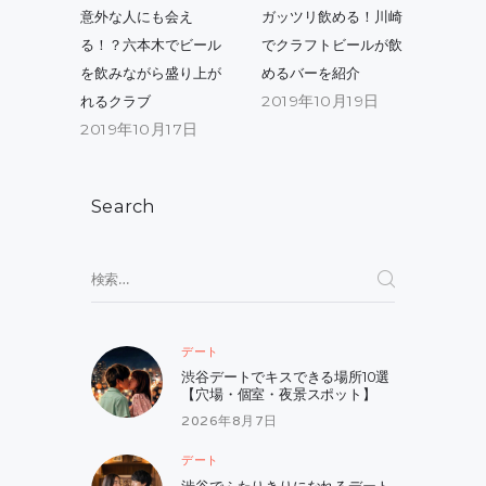
稿
Previous
Next
意外な人にも会え
ガッツリ飲める！川崎
post:
post:
ナ
る！？六本木でビール
でクラフトビールが飲
を飲みながら盛り上が
めるバーを紹介
ビ
2019年10月19日
れるクラブ
ゲ
2019年10月17日
ー
シ
Search
ョ
ン
検
索:
デート
渋谷デートでキスできる場所10選
【穴場・個室・夜景スポット】
2026年8月7日
デート
渋谷でふたりきりになれるデート