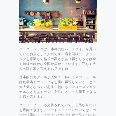
バークラシックは、本格的なバースタイルを貫い
ているお店として人気です。店名同様に、クラシ
ックを意識して格式の高さがあり騒がしさとは全
く無縁の静かな空間が広がっています。正しく大
人の隠れ家と言えるお店ですね。
基本的にカクテルが人気で、特にモスコミュール
は創業当初のレシピを忠実に再現していることで
大人気となっていあす。他にも、フローズンカク
テルなどもあるので、女性にとっても重宝できる
お店と言えます。
クラフトビールも提供されていて、上品な味わい
を堪能できます。フードメニューについては、ガ
ッツリ系のメニューは少ないですが上品でつまむ