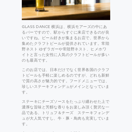
GLASS DANCE 横浜は、横浜モアーズの中にあ
るバーですので、駅からすぐに来店できるのが良
いですね。ビール好きが集まるお店で、世界から
集めたクラフトビールが提供されています。常陸
野ネスト ゆずラガーや常陸野ネスト、ヒメホワ
イトと言った女性に人気のクラフトビールが多い
のも最高です。
このお店では、日本だけでなく世界各国のクラフ
トビールも手軽に楽しめるのですが、どれも新鮮
で質の高さが魅力的です。フードメニューでは、
珍しいステーキフォンデュがメインとなっていま
す。
ステーキにチーズソースをたっぷり纏わせた上で
濃厚な旨味と芳醇な香りをお楽しみ頂く贅沢な一
品である、トリュフ＆チーズ ステーキフォンデ
ュが大人気ですし、牛・豚・鳥肉も充実していま
す。