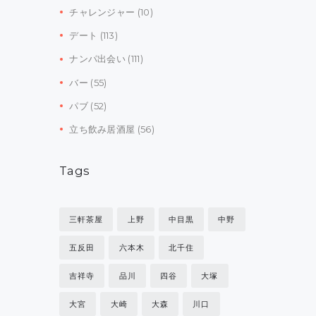
チャレンジャー
(10)
デート
(113)
ナンパ出会い
(111)
バー
(55)
パブ
(52)
立ち飲み居酒屋
(56)
Tags
三軒茶屋
上野
中目黒
中野
五反田
六本木
北千住
吉祥寺
品川
四谷
大塚
大宮
大崎
大森
川口