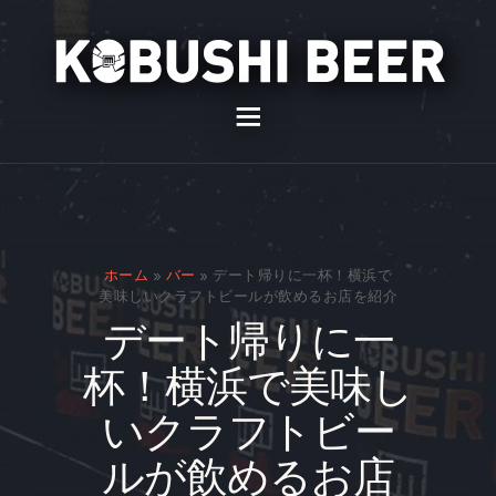
イベント
バー
スナック
ホーム
»
バー
»
デート帰りに一杯！横浜で
貸切
美味しいクラフトビールが飲めるお店を紹介
デート帰りに一
通販
杯！横浜で美味し
スタッフ募集
いクラフトビー
問い合わせ
ルが飲めるお店