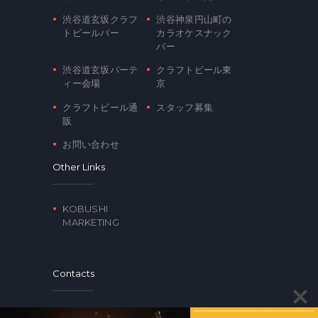
渋谷道玄坂クラフ
渋谷神泉円山町の
トビールバー
カラオケスナック
バー
渋谷道玄坂パーテ
クラフトビール東
ィー会場
京
クラフトビール通
スタッフ募集
販
お問い合わせ
Other Links
KOBUSHI
MARKETING
Contacts
〒150-0043 東京都渋谷区道玄坂2-17-2 トップ美奄