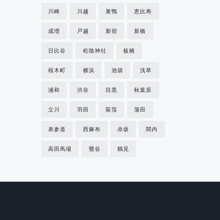
川崎
川越
巣鴨
恵比寿
成増
戸越
新宿
新橋
日比谷
松陰神社
板橋
桜木町
横浜
池袋
浅草
浦和
渋谷
目黒
秋葉原
立川
羽田
荻窪
蒲田
表参道
西麻布
赤坂
関内
高田馬場
鶯谷
鶴見