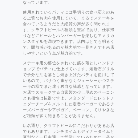
なっています。
使用されているパティには手切りの食べ応えのあ
る上質なお肉を使用していて、まるでステーキを
食べているようだと大絶賛の声が多く聞かれま
す。クラフトビールの種類も豊富であり、仕事帰
りなどにビールとハンバーガーを楽しむアメリカ
ンスタイルを満喫できます。店内はとても明るく
て、開放感があるのが魅力的で一見さんでも来店
しやすいという点が魅力的です。
ステーキ用の部位をきれいに筋を落としハンドチ
ョップでパティに仕上げています。溶岩石グリル
で余分な油を落とし焼き上げたパティを使用して
いるので、パサつく事がなくジューシーかつステ
ーキの様でまた違う独自な触感となっています。
お店でスモークする自家製の少し厚めのベーコン
とも相性は抜群ですよ。スタンダードにレッドチ
ェダーチーズをメルトした定番バーガーであるチ
ーズバーガーやアボガド、ベーコン、てりやきな
ど種類が多く飽きることがありません。
店名通り、クラフトビールにこだわりがあるお店
でもあります。ランチタイムもディナータイムと
区別なく一日中通しで営業しているために、昼か