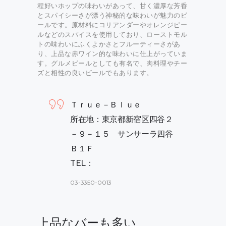
程好いホップの味わいがあって、甘く濃厚な芳香
とスパイシーさが漂う神秘的な味わいが魅力のビ
ールです。原材料にコリアンダーやオレンジピー
ルなどのスパイスを使用しており、ローストモル
トの味わいにふくよかさとフルーティーさがあ
り、上品な赤ワイン的な味わいに仕上がっていま
す。グルメビールとしても有名で、肉料理やチー
ズと相性の良いビールでもあります。
Ｔｒｕｅ－Ｂｌｕｅ
所在地：東京都新宿区四谷２
－９－１５ サンサーラ四谷
Ｂ１Ｆ
TEL：
03-3350-0013
上品なバーも多い