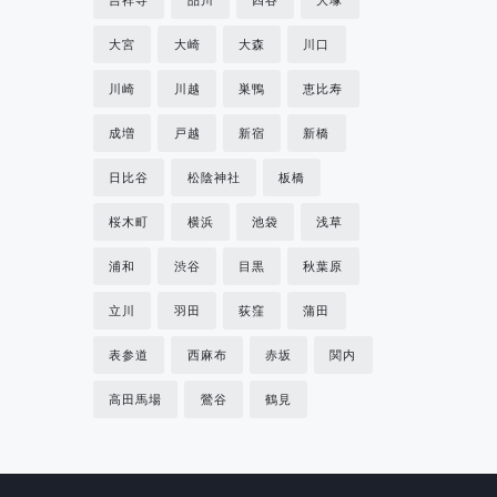
大宮
大崎
大森
川口
川崎
川越
巣鴨
恵比寿
成増
戸越
新宿
新橋
日比谷
松陰神社
板橋
桜木町
横浜
池袋
浅草
浦和
渋谷
目黒
秋葉原
立川
羽田
荻窪
蒲田
表参道
西麻布
赤坂
関内
高田馬場
鶯谷
鶴見