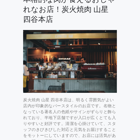
れなお店！炭火焼肉 山星
四谷本店
炭火焼肉 山星 四谷本店は、明るく雰囲気がよい
店内が印象的なバースタイルのお店です。名物と
なっている著名人の色紙やサインがずらりと飾ら
れており、半地下店舗ですが入口が広くとても入
りやすいと好評です。清潔を心掛けていて、スタ
ッフのきびきびした対応と元気をお届けすること
をモットーにしていますので、お店には活気があ