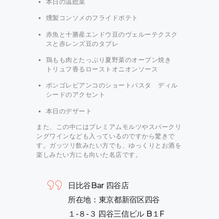
本日の温総菜
燻製コンソメのフライドポテト
赤魚と十勝産エンドウ豆のヴェルーテクスク
スと赤レンズ豆のタブレ
鶏もも肉とたっぷり夏野菜のオーブン焼き
トリュフ香るローストオニオンソース
ボンゴレビアンコのショートパスタ ディル
シードのアクセント
本日のデザート
また、この中にはプレミアムモルツやスパークリ
ングワインなども入っているのですから驚きで
す。ガッツリ飲みたい方でも、ゆっくりとお酒を
楽しみたい方にも向いた名店です。
日比谷Bar 四谷店
所在地：東京都新宿区四谷
１-８-３ 四谷三信ビル B１F