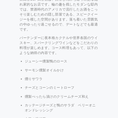
れ家的なお店です。輪の趣を残したモダンな邸内
では、禁酒時代のアメリカで流行したお酒をこっ
そり楽しむための隠し部屋である、スピークイー
ジーを模した空間があります。落ち着いた雰囲気
の中ゆったり過ごせるので、デートなどでも最適
です。
バーテンダーに夜本格カクテルや世界各国のウイ
スキー、スパークリングワインなどをこだわりの
料理が楽しめます。コース料理もあって、以下の
ような納得の内容です。
ジューシー燻製鴨のロース
サーモン燻製オイルかけ
燻りサワラ
チーズとコーンのミートローフ
燻製べったら漬けのクリームチーズ和え
カッテージチーズと鴨のサラダ ベリーオニ
オンドレッシング