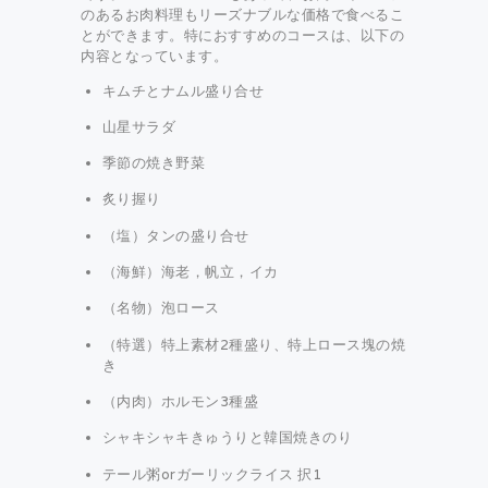
のあるお肉料理もリーズナブルな価格で食べるこ
とができます。特におすすめのコースは、以下の
内容となっています。
キムチとナムル盛り合せ
山星サラダ
季節の焼き野菜
炙り握り
（塩）タンの盛り合せ
（海鮮）海老，帆立，イカ
（名物）泡ロース
（特選）特上素材2種盛り、特上ロース塊の焼
き
（内肉）ホルモン3種盛
シャキシャキきゅうりと韓国焼きのり
テール粥orガーリックライス 択1