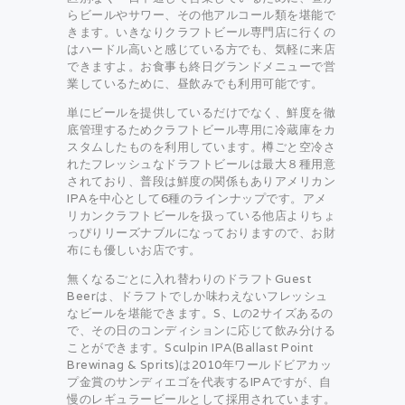
らビールやサワー、その他アルコール類を堪能で
きます。いきなりクラフトビール専門店に行くの
はハードル高いと感じている方でも、気軽に来店
できますよ。お食事も終日グランドメニューで営
業しているために、昼飲みでも利用可能です。
単にビールを提供しているだけでなく、鮮度を徹
底管理するためクラフトビール専用に冷蔵庫をカ
スタムしたものを利用しています。樽ごと空冷さ
れたフレッシュなドラフトビールは最大８種用意
されており、普段は鮮度の関係もありアメリカン
IPAを中心として6種のラインナップです。アメ
リカンクラフトビールを扱っている他店よりちょ
っぴりリーズナブルになっておりますので、お財
布にも優しいお店です。
無くなるごとに入れ替わりのドラフトGuest
Beerは、ドラフトでしか味わえないフレッシュ
なビールを堪能できます。S、Lの2サイズあるの
で、その日のコンディションに応じて飲み分ける
ことができます。Sculpin IPA(Ballast Point
Brewinag & Sprits)は2010年ワールドビアカッ
プ金賞のサンディエゴを代表するIPAですが、自
慢のレギュラービールとして採用されています。