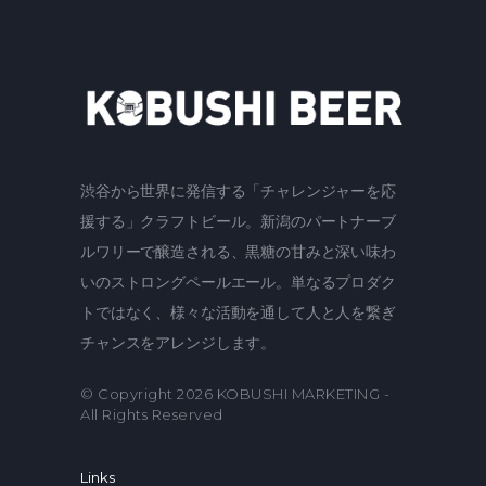
渋谷から世界に発信する「チャレンジャーを応
援する」クラフトビール。新潟のパートナーブ
ルワリーで醸造される、黒糖の甘みと深い味わ
いのストロングペールエール。単なるプロダク
トではなく、様々な活動を通して人と人を繋ぎ
チャンスをアレンジします。
© Copyright 2026
KOBUSHI MARKETING
-
All Rights Reserved
Links