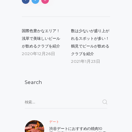
投
稿
Previous
Next
国際色豊かなエリア！
数は少ないが盛り上が
post:
post:
ナ
浅草で美味しいビール
れるスポットが多い！
が飲めるクラブを紹介
鶴見でビールが飲める
ビ
2020年12月26日
クラブを紹介
ゲ
2021年1月23日
ー
シ
Search
ョ
ン
検
索:
デート
渋谷デートにおすすめの焼肉10