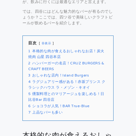
が、飲みに行くには最適なエリアと言えます。
では、四谷にはどんな魅力的なバーが有るのでし
ょうか？ここでは、四ツ谷で美味しいクラフトビ
ールが飲めるバーを紹介します。
目次
非表示
1
本格的な肉が食えるおしゃれなお店！炭火
焼肉 山星 四谷本店
2
ハンバーガーの名店！CRUZ BURGERS &
CRAFT BEERS
3
おしゃれな店内！Island Burgers
4
ラグジュアリー感がある！赤坂プリンス ク
ラシックハウス ラ・メゾン・キオイ
5
燻製料理とのマリアージュを楽しめる！日
比谷Bar 四谷店
6
ショコラが人気！BAR True-Blue
7
上品なバーも多い
本格的な肉が食えるおしゃ