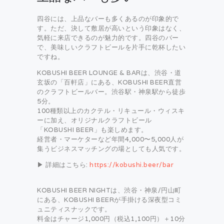
四谷には、上品なバーも多くあるのが印象的で
す。ただ、決して敷居が高いという印象はなく、
気軽に来店できるのが魅力的です。四谷のバー
で、美味しいクラフトビールを片手に乾杯したい
ですね。
KOBUSHI BEER LOUNGE & BARは、渋谷・道
玄坂の「百軒店」にある、KOBUSHI BEER直営
のクラフトビールバー。渋谷駅・神泉駅から徒歩
5分。
100種類以上のカクテル・リキュール・ウィスキ
ーに加え、オリジナルクラフトビール
「KOBUSHI BEER」も楽しめます。
経営者・マーケターなど年間4,000〜5,000人が
集うビジネスマッチングの場としても人気です。
▶ 詳細はこちら:
https://kobushi.beer/bar
KOBUSHI BEER NIGHTは、渋谷・神泉/円山町
にある、KOBUSHI BEERが手掛ける深夜型コミ
ュニティスナックです。
料金はチャージ1,000円（税込1,100円）＋10分