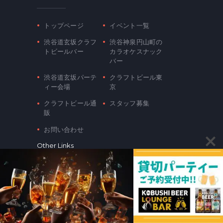
トップページ
イベント一覧
渋谷道玄坂クラフ
渋谷神泉円山町の
トビールバー
カラオケスナック
バー
渋谷道玄坂パーテ
クラフトビール東
ィー会場
京
クラフトビール通
スタッフ募集
販
お問い合わせ
Other Links
KOBUSHI
MARKETING
Contacts