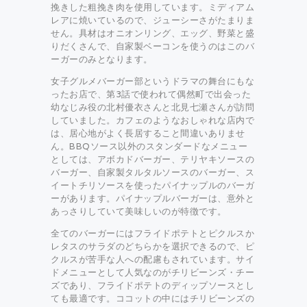
挽きした粗挽き肉を使用しています。ミディアム
レアに焼いているので、ジューシーさがたまりま
せん。具材はオニオンリング、エッグ、野菜と盛
りだくさんで、自家製ベーコンを使うのはこのバ
ーガーのみとなります。
女子グルメバーガー部というドラマの舞台にもな
ったお店で、第3話で使われて偶然町で出会った
幼なじみ役の北村優衣さんと北見七瀬さんが訪問
していました。カフェのようなおしゃれな店内で
は、居心地がよく長居すること間違いありませ
ん。BBQソース以外のスタンダードなメニュー
としては、アボカドバーガー、テリヤキソースの
バーガー、自家製タルタルソースのバーガー、ス
イートチリソースを使ったパイナップルのバーガ
ーがあります。パイナップルバーガーは、意外と
あっさりしていて美味しいのが特徴です。
全てのバーガーにはフライドポテトとピクルスか
レタスのサラダのどちらかを選択できるので、ピ
クルスが苦手な人への配慮もされています。サイ
ドメニューとして人気なのがチリビーンズ・チー
ズであり、フライドポテトのディップソースとし
ても最適です。ココットの中にはチリビーンズの