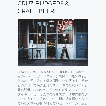
CRUZ BURGERS &
CRAFT BEERS
CRUZ BURGERS & CRAFT BEERSは、本郷三丁
目のハンバーガーレストランで約6年間の修行し
たあと、四ツ谷にて独立開業したお店です。溶岩
石のグリルで焼き上げたステーキの様なパティと
天然酵母100%のバンズで作るカリフォルニアス
タイルバーガーが人気の名店です。四谷界隈のグ
ルメにうるさい方の中でも、既に話題騒然となっ
ている人気が評判を呼んでいるハンバーガー店と