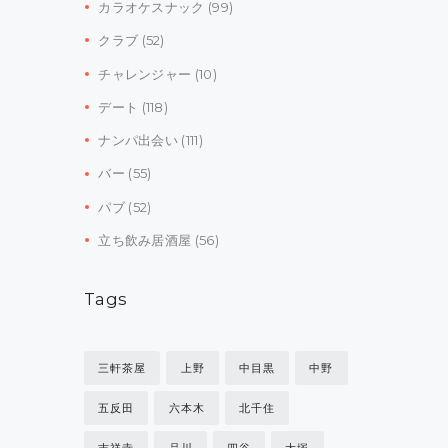
カラオケスナック
(99)
クラブ
(52)
チャレンジャー
(10)
デート
(118)
ナンパ出会い
(111)
バー
(55)
パブ
(52)
立ち飲み居酒屋
(56)
Tags
三軒茶屋
上野
中目黒
中野
五反田
六本木
北千住
吉祥寺
品川
四谷
大塚