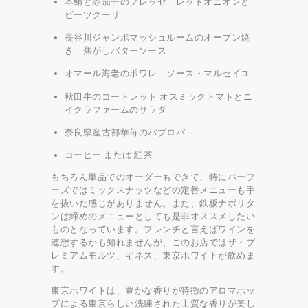
本鮪と赤茄子のプレッセ レッドオニオンと
ビーツクーリ
長谷川ジャンボマッシュルームのオーブン焼
き 焦がしバターソース
オマール海老のポワレ ソース・マルセイユ
秋田牛のコートレット オスミックトマトとニ
イクラファームのサラダ
奈良県産古都華苺のパブロバ
コーヒー または 紅茶
もちろん単品でのオーダーもできて、特にバーフ
ーズではミックスナッツなどの定番メニューも手
を抜いた感じがありません。また、鉄板ナポリタ
ンは締めのメニューとしても是非オススメしたい
ものとなっています。フレンチと言えばワインを
連想するかも知れませんが、このお店ではザ・プ
レミアムモルツ、ギネス、東京ホワイトが飲めま
す。
東京ホワイトは、豊かな香りが特徴のアロマホッ
プによる東京らしい洗練された上質な香りが楽し