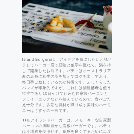
Island Burgersは、アイデアを形にしたいと脱サ
ラしてバーガー店で経験と独学を重ねて、満を持
して開業したお店です。パティはオーストラリア
産の赤身に和牛の脂を加えてコクを出しており、
毎日手ごねしているのが特徴です。ふっくらした
バンズが印象的ですが、これには酒種酵母を使う
特注であり10日かけて仕込む自家製ベーコンと
フライドエッグなどを挟んでいるので、食べごた
え十分です。多彩な具材が織り成す美味のハーモ
ニーはさすがの一言です。
THEアイランドバーガーは、スモーキーな自家製
ベーコンの風味豊かな看板バーガーです。パティ
は冷凍肉を使用せず、食感を良くするために二度