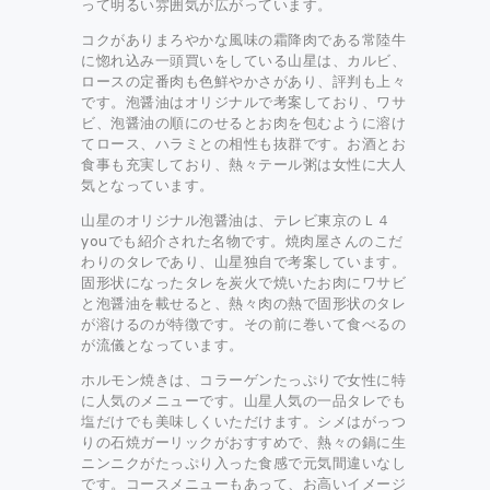
って明るい雰囲気が広がっています。
コクがありまろやかな風味の霜降肉である常陸牛
に惚れ込み一頭買いをしている山星は、カルビ、
ロースの定番肉も色鮮やかさがあり、評判も上々
です。泡醤油はオリジナルで考案しており、ワサ
ビ、泡醤油の順にのせるとお肉を包むように溶け
てロース、ハラミとの相性も抜群です。お酒とお
食事も充実しており、熱々テール粥は女性に大人
気となっています。
山星のオリジナル泡醤油は、テレビ東京のＬ４
youでも紹介された名物です。焼肉屋さんのこだ
わりのタレであり、山星独自で考案しています。
固形状になったタレを炭火で焼いたお肉にワサビ
と泡醤油を載せると、熱々肉の熱で固形状のタレ
が溶けるのが特徴です。その前に巻いて食べるの
が流儀となっています。
ホルモン焼きは、コラーゲンたっぷりで女性に特
に人気のメニューです。山星人気の一品タレでも
塩だけでも美味しくいただけます。シメはがっつ
りの石焼ガーリックがおすすめで、熱々の鍋に生
ニンニクがたっぷり入った食感で元気間違いなし
です。コースメニューもあって、お高いイメージ