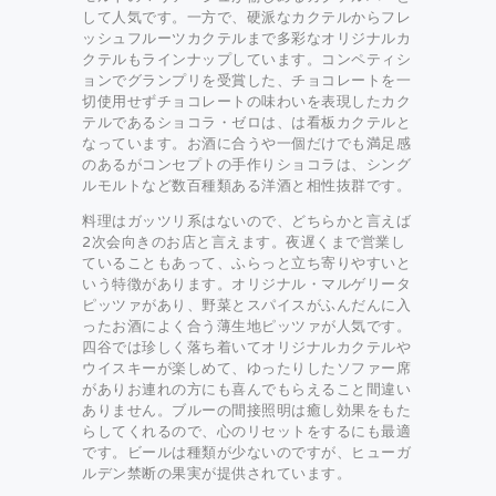
して人気です。一方で、硬派なカクテルからフレ
ッシュフルーツカクテルまで多彩なオリジナルカ
クテルもラインナップしています。コンペティシ
ョンでグランプリを受賞した、チョコレートを一
切使用せずチョコレートの味わいを表現したカク
テルであるショコラ・ゼロは、は看板カクテルと
なっています。お酒に合うや一個だけでも満足感
のあるがコンセプトの手作りショコラは、シング
ルモルトなど数百種類ある洋酒と相性抜群です。
料理はガッツリ系はないので、どちらかと言えば
2次会向きのお店と言えます。夜遅くまで営業し
ていることもあって、ふらっと立ち寄りやすいと
いう特徴があります。オリジナル・マルゲリータ
ピッツァがあり、野菜とスパイスがふんだんに入
ったお酒によく合う薄生地ピッツァが人気です。
四谷では珍しく落ち着いてオリジナルカクテルや
ウイスキーが楽しめて、ゆったりしたソファー席
がありお連れの方にも喜んでもらえること間違い
ありません。ブルーの間接照明は癒し効果をもた
らしてくれるので、心のリセットをするにも最適
です。ビールは種類が少ないのですが、ヒューガ
ルデン禁断の果実が提供されています。