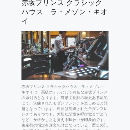
赤坂プリンス クラシック
ハウス ラ・メゾン・キオ
イ
赤坂プリンス クラシックハウス ラ・メゾン・
キオイは、高級ホテルとして有名な赤坂プリンス
の系列店となります。有形文化財の歴史ある邸宅
にて、洗練されたモダンフレンチを楽しめると話
題となっています。料理は洗練されたモダンフレ
ンチでありつつも、大切な記憶を呼び覚ますよう
などこか懐かしさを覚える味わいが印象的です。
東京都の指定有形文化財になっている、歴史の記