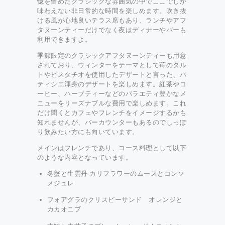
憶を留めたクラシックな雰囲気の中でここでしか
味わえない非日常的な時間を楽しめます。吹き抜
ける風が心地良いテラス席もあり、ランチやアフ
タヌーンティーだけでなく夜はディナーやバーも
利用できますよ。
季節限定のクラシックアフタヌーンティーも用意
されており、ウィンターをテーマとして苺のタル
トやピスタチオを使用したデザートと言った、パ
ティシエ渾身のデザートを楽しめます。紅茶やコ
ーヒー、ハーブティーなどのバラエティ豊かなメ
ニューをリーズナブルな費用で楽しめます。これ
だけ聞くとカフェやフレンチをイメージするかも
知れませんが、バーカウンターもあるのでしっぽ
り飲みたい方にも向いています。
メインはフレンチであり、コース料理として以下
のような内容となっています。
冬蟹と生雲丹 カリフラワーのムースとコンソ
メジュレ
フォアグラのクリスピーサンド オレンジと
カカオニブ