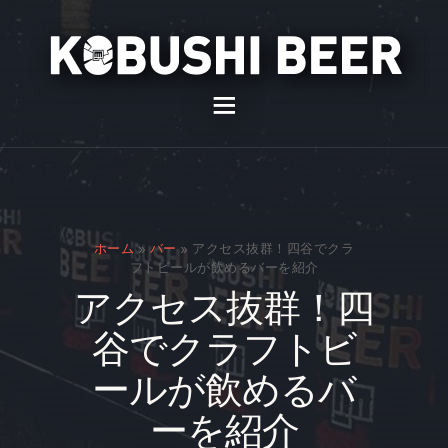
イベント
バー
スナック
ホーム
»
バー
»
アクセス抜群！四谷でクラ
貸切
フトビールが飲めるバーを紹介
アクセス抜群！四
通販
谷でクラフトビ
スタッフ募集
ールが飲めるバ
問い合わせ
ーを紹介