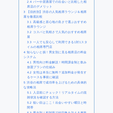
2.4
バーや居酒屋での出会いと比較した相
席店のデメリット
3
【目的別】渋谷の人気相席ラウンジ＆相席
屋を徹底比較
3.1
高級感と居心地の良さで選ぶおすすめ
相席ラウンジ
3.2
コスパと気軽さで人気のおすすめ相席
屋
3.3
一人でも安心して利用できる1対1スタ
イルの相席専門店
4
知らないと損！男女別に見る相席店の料金
システム
4.1
男性向け料金解説！時間課金制と飲み
放題プランの仕組み
4.2
女性は本当に無料？追加料金が発生す
るケースを事前に確認
5
渋谷の相席で成功率を上げるための具体的
な攻略法
5.1
入店前にチェック！リアルタイムの混
雑状況を確認する方法
5.2
狙い目はここ！出会いやすい曜日と時
間帯
5.3
男女別！初対面で好印象を与える服装