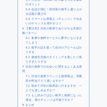
のポイント
5.4
会話が弾む！初対面の相手と盛り上が
る話題の選び方
5.5
スマートな席替え（チェンジ）で出会
いのチャンスを増やすコツ
6
【要注意】渋谷の相席でありがちな失敗行
動パターン
6.1
食事や無料サービスに夢中になりすぎ
てしまう
6.2
相手の話を遮って自分のアピールばか
りする
6.3
連絡先交換のタイミングを逃したり焦
りすぎたりする
7
渋谷の相席での出会いに関するよくある質
問
7.1
渋谷の相席ラウンジと相席屋は、雰囲
気や料金でどう違いますか？
7.2
初めて渋谷の相席店に行きますが、一
人でも楽しめますか？
7.3
もし好みではない相手と相席になった
場合、席のチェンジは可能ですか？
8
まとめ