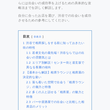
らには出会いの成功率を上げるための具体的な攻
略法までを詳しく解説します。
自分に合ったお店を選び、渋谷での出会いを成功
させるための参考にしてください。
目次
非表示
1
渋谷で相席探しをする前に知っておきたい
街の特性
1.1
若者文化の最先端！渋谷ならではの出
会いの雰囲気とは
1.2
エリア別解説！センター街と道玄坂で
異なる客層の傾向
2
【基本から解説】相席ラウンジと相席屋の
決定的な違い
2.1
落ち着いた空間で出会う「相席ラウン
ジ」の魅力と特徴
2.2
多くの人と話せる「相席屋」の魅力と
特徴
2.3
バーや居酒屋での出会いと比較した相
席店のメリット