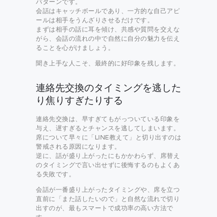
パターンです。
会話はキャッチボールであり、一方的な自己アピ
ールは相手をうんざりさせるだけです。
まずは相手の話に耳を傾け、共感や質問を交えな
がら、会話の流れの中で自然に自分の魅力を伝え
ることを心がけましょう。
聞き上手な人こそ、最終的に好印象を残します。
連絡先交換のタイミングを逃した
り焦りすぎたりする
連絡先交換は、早すぎてもがっついている印象を
与え、遅すぎるとチャンスを逃してしまいます。
席について早々に「LINE教えて」と切り出すのは
警戒される原因になります。
逆に、話が盛り上がったにもかかわらず、席替え
のタイミングで言い出せずに後悔するのもよくあ
る失敗です。
会話が一番盛り上がったタイミングや、席を立つ
直前に「また話したいので」と自然な流れで切り
出すのが、最もスマートで成功率の高い方法で