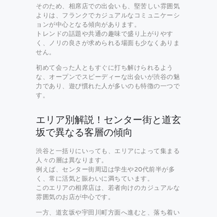
そのため、相席店での出会いも、堅苦しい雰囲気
よりは、フランクでカジュアルなコミュニケーシ
ョンが中心となる傾向があります。
トレンドの話題や共通の趣味で盛り上がりやす
く、ノリの良さが求められる場面も少なくありま
せん。
初めて会った人ともすぐに打ち解けられるよう
な、オープンでスピーディーな出会いが渋谷の魅
力であり、遊び慣れた人が多いのも特徴の一つで
す。
エリア別解説！センター街と道玄
坂で異なる客層の傾向
渋谷と一括りにいっても、エリアによって集まる
人々の層は異なります。
例えば、センター街周辺は学生や20代前半が多
く、常に活気と賑わいに満ちています。
このエリアの相席店は、若者向けのカジュアルな
雰囲気のお店が中心です。
一方、道玄坂や宇田川町方面へ進むと、落ち着い