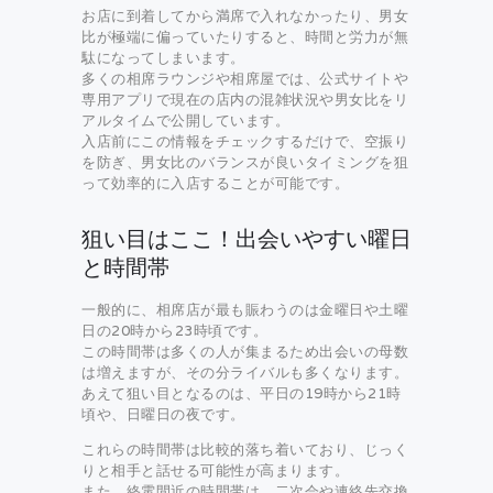
お店に到着してから満席で入れなかったり、男女
比が極端に偏っていたりすると、時間と労力が無
駄になってしまいます。
多くの相席ラウンジや相席屋では、公式サイトや
専用アプリで現在の店内の混雑状況や男女比をリ
アルタイムで公開しています。
入店前にこの情報をチェックするだけで、空振り
を防ぎ、男女比のバランスが良いタイミングを狙
って効率的に入店することが可能です。
狙い目はここ！出会いやすい曜日
と時間帯
一般的に、相席店が最も賑わうのは金曜日や土曜
日の20時から23時頃です。
この時間帯は多くの人が集まるため出会いの母数
は増えますが、その分ライバルも多くなります。
あえて狙い目となるのは、平日の19時から21時
頃や、日曜日の夜です。
これらの時間帯は比較的落ち着いており、じっく
りと相手と話せる可能性が高まります。
また、終電間近の時間帯は、二次会や連絡先交換