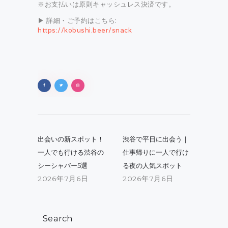
※お支払いは原則キャッシュレス決済です。
▶ 詳細・ご予約はこちら:
https://kobushi.beer/snack
投
稿
Previous
Next
出会いの新スポット！
渋谷で平日に出会う｜
post:
post:
ナ
一人でも行ける渋谷の
仕事帰りに一人で行け
シーシャバー5選
る夜の人気スポット
ビ
2026年7月6日
2026年7月6日
ゲ
ー
シ
Search