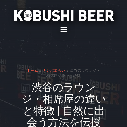
イベント
バー
スナック
ホーム
»
ナンパ出会い
»
渋谷のラウンジ・
貸切
相席屋の違いと特徴
渋谷のラウン
通販
ジ・相席屋の違い
スタッフ募集
と特徴 | 自然に出
問い合わせ
会う方法を伝授