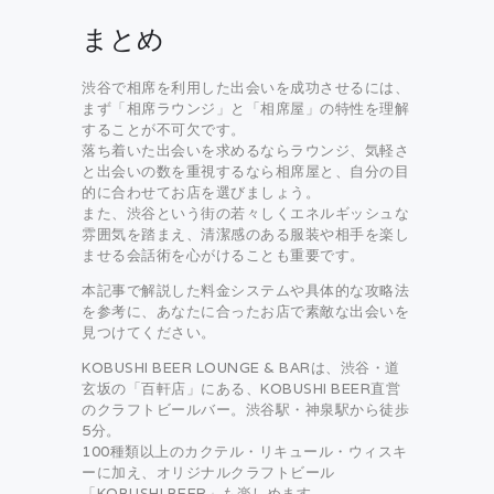
まとめ
渋谷で相席を利用した出会いを成功させるには、
まず「相席ラウンジ」と「相席屋」の特性を理解
することが不可欠です。
落ち着いた出会いを求めるならラウンジ、気軽さ
と出会いの数を重視するなら相席屋と、自分の目
的に合わせてお店を選びましょう。
また、渋谷という街の若々しくエネルギッシュな
雰囲気を踏まえ、清潔感のある服装や相手を楽し
ませる会話術を心がけることも重要です。
本記事で解説した料金システムや具体的な攻略法
を参考に、あなたに合ったお店で素敵な出会いを
見つけてください。
KOBUSHI BEER LOUNGE & BARは、渋谷・道
玄坂の「百軒店」にある、KOBUSHI BEER直営
のクラフトビールバー。渋谷駅・神泉駅から徒歩
5分。
100種類以上のカクテル・リキュール・ウィスキ
ーに加え、オリジナルクラフトビール
「KOBUSHI BEER」も楽しめます。