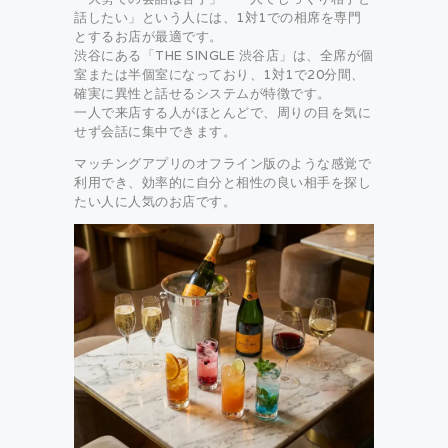
話したい」という人には、1対1での相席を専門
とするお店が最適です。
渋谷にある「THE SINGLE 渋谷店」は、全席が個
室または半個室になっており、1対1で20分間、
確実に異性と話せるシステムが特徴です。
一人で来店する人がほとんどで、周りの目を気に
せず会話に集中できます。
マッチングアプリのオフライン版のような感覚で
利用でき、効率的に自分と相性の良い相手を探し
たい人に人気のお店です。