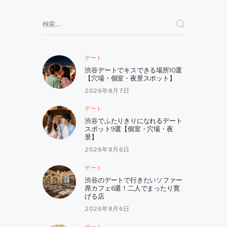
ョ
検
ン
索:
デート
渋谷デートでキスできる場所10選
【穴場・個室・夜景スポット】
2026年8月7日
デート
渋谷でふたりきりになれるデート
スポット9選【個室・穴場・夜
景】
2026年8月6日
デート
渋谷のデートで行きたいソファー
席カフェ6選！二人でまったり寛
げる店
2026年8月6日
デート