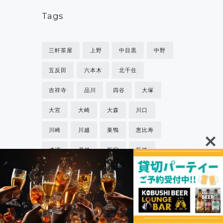
Tags
三軒茶屋
上野
中目黒
中野
五反田
六本木
北千住
吉祥寺
品川
四谷
大塚
大宮
大崎
大森
川口
川崎
川越
巣鴨
恵比寿
成増
戸越
新宿
新橋
日比谷
松陰神社
板橋
桜木町
横浜
池袋
浅草
浦和
渋谷
目黒
秋葉原