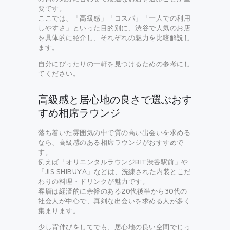
要です。
ここでは、「高級感」「コスパ」「一人での利用
しやすさ」といった目的別に、渋谷で人気のお店
を具体的に紹介し、それぞれの魅力を比較解説し
ます。
自分にぴったりの一軒を見つけるための参考にし
てください。
高級感と居心地の良さで選ぶおす
すめ相席ラウンジ
落ち着いた雰囲気の中で質の高い出会いを求める
なら、高級感のある相席ラウンジがおすすめで
す。
例えば「オリエンタルラウンジBIT渋谷駅前」や
「JIS SHIBUYA」などは、洗練された内装とこだ
わりの料理・ドリンクが魅力です。
客層は経済的に余裕のある20代後半から30代の
社会人が中心で、真剣な出会いを求める人が多く
集まります。
少し背伸びをしてでも、居心地の良い空間でじっ