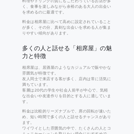
料理やドリンクの質にもこだわっているお店が多
く、食事を楽しみながら余裕のある大人の出会い
を求めるのに最適です。
料金は相席屋に比べて高めに設定されていること
が多く、その分、真剣な出会いを求める人が集ま
りやすい傾向があります。
多くの人と話せる「相席屋」の魅
力と特徴
相席屋は、居酒屋のようなカジュアルで賑やかな
雰囲気が特徴です。
友人同士で来店する客が多く、店内は常に活気に
満ちています。
客層は20代の学生や社会人前半が中心で、気軽
な出会いや友達作りを目的とする人に適していま
す。
料金は比較的リーズナブルで、席の回転が速いた
め、短い時間で多くの人と話せるチャンスがあり
ます。
ワイワイとした雰囲気の中で、たくさんの人とコ
ミュニケーションを取りたい場合におすすめで