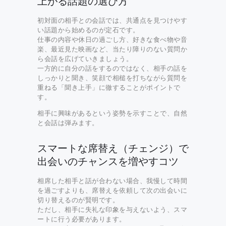
上がる話題の選び方
初対面の相手との会話では、共通点を見つけやす
い話題から始めるのが定石です。
仕事の内容や休日の過ごし方、好きな食べ物や音
楽、最近見た映画など、当たり障りのない質問か
ら会話を広げていきましょう。
一方的に自分の話をするのではなく、相手の話を
しっかりと聞き、笑顔で相槌を打ちながら質問を
重ねる「聞き上手」に徹することがポイントで
す。
相手に興味があるという姿勢を示すことで、自然
と会話は弾みます。
スマートな席替え（チェンジ）で
出会いのチャンスを増やすコツ
相席した相手と話が合わない場合、我慢して時間
を過ごすよりも、席替えを依頼して次の出会いに
切り替えるのが賢明です。
ただし、相手に失礼な印象を与えないよう、スマ
ートに行う必要があります。