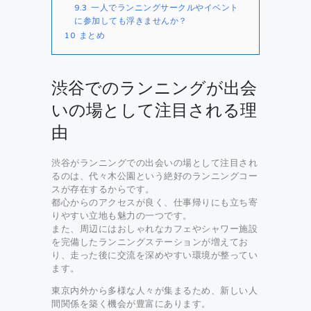
9.3
一人でランニングサークルやイベント
に参加しても浮きませんか？
10
まとめ
渋谷でのランニングが出会
いの場として注目される理
由
渋谷がランニングでの出会いの場として注目され
るのは、代々木公園という絶好のランニングコー
スが存在するからです。
都心からのアクセスが良く、仕事帰りにも立ち寄
りやすい立地も魅力の一つです。
また、周辺にはおしゃれなカフェやシャワー施設
を完備したランニングステーションが増えてお
り、走った後に交流を深めやすい環境が整ってい
ます。
東京内外から多様な人々が集まるため、新しい人
間関係を築く機会が豊富にあります。