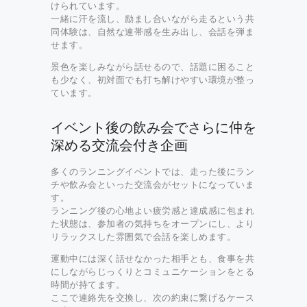
けられています。
一緒に汗を流し、励まし合いながら走るという共
同体験は、自然な連帯感を生み出し、会話を弾ま
せます。
景色を楽しみながら話せるので、話題に困ること
も少なく、初対面でも打ち解けやすい環境が整っ
ています。
イベント後の飲み会でさらに仲を
深める交流会付き企画
多くのランニングイベントでは、走った後にラン
チや飲み会といった交流会がセットになっていま
す。
ランニング後の心地よい疲労感と達成感に包まれ
た状態は、参加者の気持ちをオープンにし、より
リラックスした雰囲気で会話を楽しめます。
運動中には深く話せなかった相手とも、食事を共
にしながらじっくりとコミュニケーションをとる
時間が持てます。
ここで連絡先を交換し、次の約束に繋げるケース