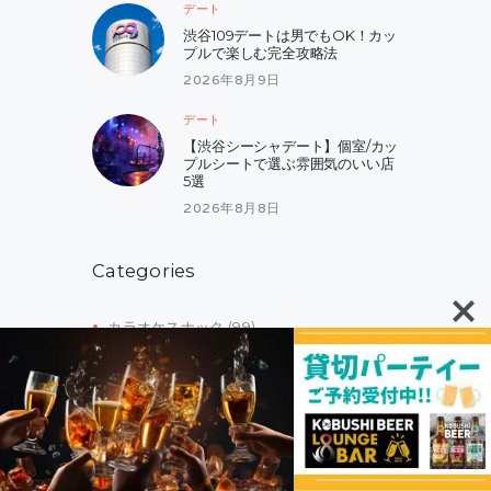
デート
渋谷109デートは男でもOK！カッ
プルで楽しむ完全攻略法
2026年8月9日
デート
【渋谷シーシャデート】個室/カッ
プルシートで選ぶ雰囲気のいい店
5選
2026年8月8日
Categories
カラオケスナック
(99)
クラブ
(52)
チャレンジャー
(10)
デート
(132)
ナンパ出会い
(111)