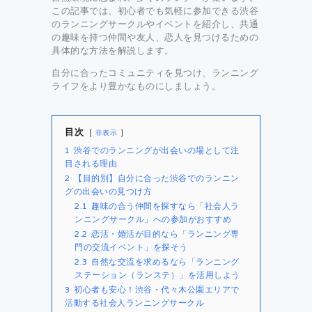
この記事では、初心者でも気軽に参加できる渋谷
のランニングサークルやイベントを紹介し、共通
の趣味を持つ仲間や友人、恋人を見つけるための
具体的な方法を解説します。
自分に合ったコミュニティを見つけ、ランニング
ライフをより豊かなものにしましょう。
目次
非表示
1
渋谷でのランニングが出会いの場として注
目される理由
2
【目的別】自分に合った渋谷でのランニン
グの出会いの見つけ方
2.1
趣味の合う仲間を探すなら「社会人ラ
ンニングサークル」への参加がおすすめ
2.2
恋活・婚活が目的なら「ランニング専
門の交流イベント」を探そう
2.3
自然な交流を求めるなら「ランニング
ステーション（ランステ）」を活用しよう
3
初心者も安心！渋谷・代々木公園エリアで
活動する社会人ランニングサークル