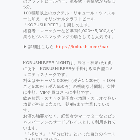
のクラフトビールバー。渋谷駅・神泉駅から徒歩
5分。
100種類以上のカクテル・リキュール・ウィスキ
ーに加え、オリジナルクラフトビール
「KOBUSHI BEER」も楽しめます。
経営者・マーケターなど年間4,000〜5,000人が
集うビジネスマッチングの場としても人気です。
▶ 詳細はこちら:
https://kobushi.beer/bar
KOBUSHI BEER NIGHTは、渋谷・神泉/円山町
にある、KOBUSHI BEERが手掛ける深夜型コミ
ュニティスナックです。
料金はチャージ1,000円（税込1,100円）＋10分
ごと500円（税込550円）の明朗な時間制。女性
は半額、VIP会員はさらに半額です。
飲み放題・スナック菓子食べ放題・カラオケ歌い
放題が料金に含まれ、朝4時まで営業していま
す。
お酒の強要がなく、経営者やマーケターなどビジ
ネスパーソンのサードプレイスとして利用されて
います。
「1杯だけ」「30分だけ」といった自分のペース
での利用も可能です。