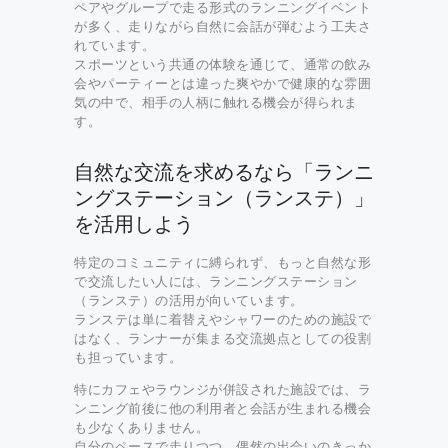
ペアやグループで走る形式のランニングイベント
が多く、走りながら自然に会話が弾むよう工夫さ
れています。
スポーツという共通の体験を通じて、通常の飲み
会やパーティーとは違った爽やかで健康的な雰囲
気の中で、相手の人柄に触れる機会が得られま
す。
自然な交流を求めるなら「ランニ
ングステーション（ランステ）」
を活用しよう
特定のコミュニティに縛られず、もっと自然な形
で交流したい人には、ランニングステーション
（ランステ）の活用が向いています。
ランステは単に着替えやシャワーのための施設で
はなく、ランナーが集まる交流拠点としての役割
も担っています。
特にカフェやラウンジが併設された施設では、ラ
ンニング前後に他の利用者と会話が生まれる機会
も少なくありません。
自分のペースで走りつつ、偶然の出会いのきっか