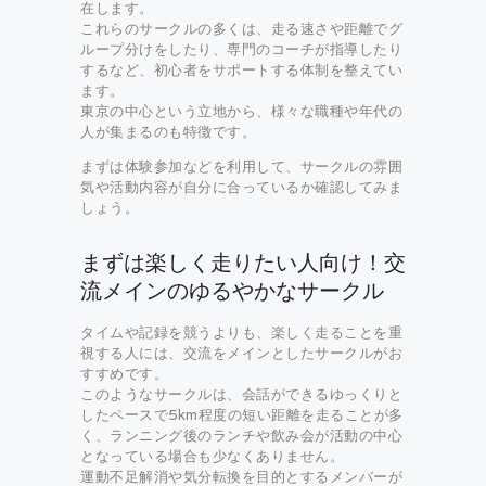
在します。
これらのサークルの多くは、走る速さや距離でグ
ループ分けをしたり、専門のコーチが指導したり
するなど、初心者をサポートする体制を整えてい
ます。
東京の中心という立地から、様々な職種や年代の
人が集まるのも特徴です。
まずは体験参加などを利用して、サークルの雰囲
気や活動内容が自分に合っているか確認してみま
しょう。
まずは楽しく走りたい人向け！交
流メインのゆるやかなサークル
タイムや記録を競うよりも、楽しく走ることを重
視する人には、交流をメインとしたサークルがお
すすめです。
このようなサークルは、会話ができるゆっくりと
したペースで5km程度の短い距離を走ることが多
く、ランニング後のランチや飲み会が活動の中心
となっている場合も少なくありません。
運動不足解消や気分転換を目的とするメンバーが