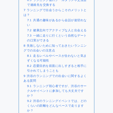
で連絡先を交換する
7
ランニングで出会うからこそのメリットと
は？
7.1
共通の趣味があるから会話が途切れな
い
7.2
健康志向でアクティブな人と出会える
7.3
一緒に走りに行くという自然なデート
の口実ができる
8
失敗しないために知っておきたいランニン
グでの出会いの注意点
8.1
走るレベルやペースが合わないと気ま
ずくなる可能性
8.2
恋愛目的を前面に出しすぎると相手に
引かれてしまうことも
9
渋谷のランニングでの出会いに関するよく
ある質問
9.1
ランニング初心者ですが、渋谷のサー
クルやイベントに参加しても大丈夫です
か？
9.2
渋谷のランニングイベントでは、どの
くらいの距離をどんなペースで走ります
か？