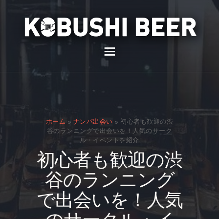
イベント
バー
スナック
ホーム
»
ナンパ出会い
»
初心者も歓迎の渋
貸切
谷のランニングで出会いを！人気のサーク
ル・イベントを紹介
通販
初心者も歓迎の渋
スタッフ募集
谷のランニング
問い合わせ
で出会いを！人気