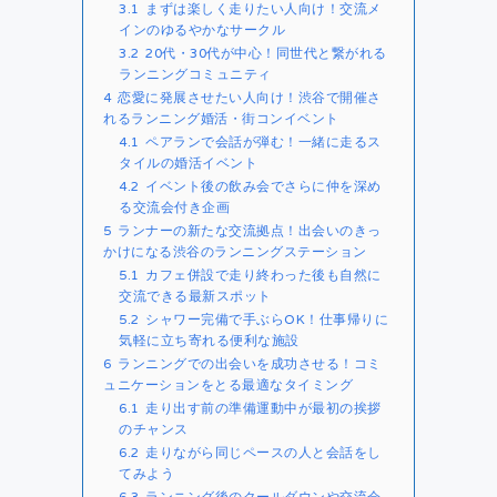
3.1
まずは楽しく走りたい人向け！交流メ
インのゆるやかなサークル
3.2
20代・30代が中心！同世代と繋がれる
ランニングコミュニティ
4
恋愛に発展させたい人向け！渋谷で開催さ
れるランニング婚活・街コンイベント
4.1
ペアランで会話が弾む！一緒に走るス
タイルの婚活イベント
4.2
イベント後の飲み会でさらに仲を深め
る交流会付き企画
5
ランナーの新たな交流拠点！出会いのきっ
かけになる渋谷のランニングステーション
5.1
カフェ併設で走り終わった後も自然に
交流できる最新スポット
5.2
シャワー完備で手ぶらOK！仕事帰りに
気軽に立ち寄れる便利な施設
6
ランニングでの出会いを成功させる！コミ
ュニケーションをとる最適なタイミング
6.1
走り出す前の準備運動中が最初の挨拶
のチャンス
6.2
走りながら同じペースの人と会話をし
てみよう
6.3
ランニング後のクールダウンや交流会