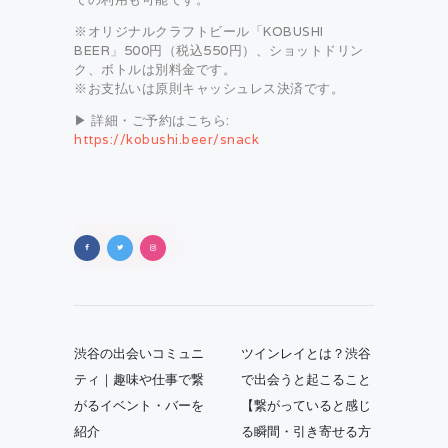
※オリジナルクラフトビール「KOBUSHI
BEER」500円（税込550円）、ショットドリン
ク、ボトルは別料金です。
※お支払いは原則キャッシュレス決済です。
▶ 詳細・ご予約はこちら:
https://kobushi.beer/snack
投
稿
Previous
Next
渋谷の出会いコミュニ
ツインレイとは？渋谷
post:
post:
ナ
ティ｜趣味や仕事で繋
で出会うと起こること
がるイベント・バーを
【繋がっていると感じ
ビ
紹介
る瞬間・引き寄せる方