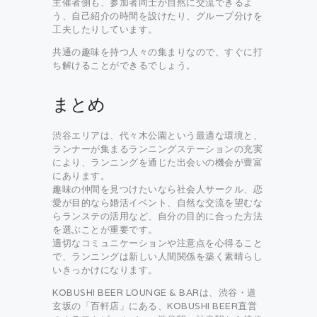
主催者側も、参加者同士が自然に交流できるよ
う、自己紹介の時間を設けたり、グループ分けを
工夫したりしています。
共通の趣味を持つ人々の集まりなので、すぐに打
ち解けることができるでしょう。
まとめ
渋谷エリアは、代々木公園という最適な環境と、
ランナーが集まるランニングステーションの充実
により、ランニングを通じた出会いの機会が豊富
にあります。
趣味の仲間を見つけたいなら社会人サークル、恋
愛が目的なら婚活イベント、自然な交流を望むな
らランステの活用など、自分の目的に合った方法
を選ぶことが重要です。
適切なコミュニケーションや注意点を心得ること
で、ランニングは新しい人間関係を築く素晴らし
いきっかけになります。
KOBUSHI BEER LOUNGE & BARは、渋谷・道
玄坂の「百軒店」にある、KOBUSHI BEER直営