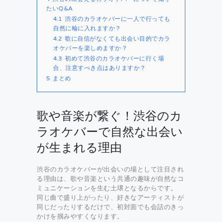
たいQ&A
4.1
渋谷のカラオケバーに一人で行っても
自然に輪に入れますか？
4.2
歌に自信がなくても出会い目的でカラ
オケバーを楽しめますか？
4.3
初めて渋谷のカラオケバーに行く場
合、注意すべき点はありますか？
5
まとめ
歌や音楽が繋ぐ！渋谷のカ
ラオケバーで自然な出会い
が生まれる理由
渋谷のカラオケバーが出会いの場として注目され
る理由は、歌や音楽という共通の趣味が自然なコ
ミュニケーションを生む土壌となるからです。
同じ曲で盛り上がったり、好きなアーティストが
同じだったりするだけで、初対面でも会話のきっ
かけを掴みやすくなります。