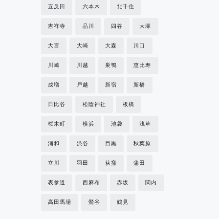
五反田
六本木
北千住
吉祥寺
品川
四谷
大塚
大宮
大崎
大森
川口
川崎
川越
巣鴨
恵比寿
成増
戸越
新宿
新橋
日比谷
松陰神社
板橋
桜木町
横浜
池袋
浅草
浦和
渋谷
目黒
秋葉原
立川
羽田
荻窪
蒲田
表参道
西麻布
赤坂
関内
高田馬場
鶯谷
鶴見