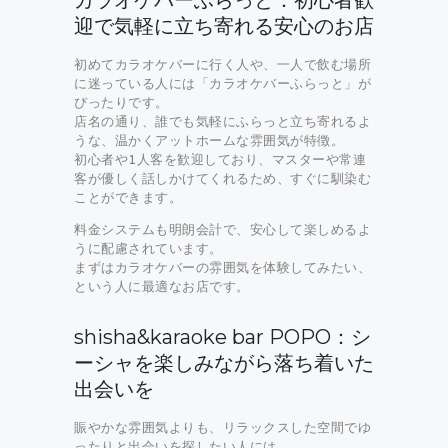
カラオケバーふらっと：初心者歓
迎で気軽に立ち寄れる安心のお店
初めてカラオケバーに行く人や、一人で飲む場所
に迷っている人には「カラオケバーふらっと」が
ぴったりです。
店名の通り、誰でも気軽にふらっと立ち寄れるよ
うな、温かくアットホームな雰囲気が特徴。
初心者や1人客を歓迎しており、マスターや常連
客が優しく話しかけてくれるため、すぐに馴染む
ことができます。
料金システムも明朗会計で、安心して楽しめるよ
うに配慮されています。
まずはカラオケバーの雰囲気を体験してみたい、
という人に最適なお店です。
shisha&karaoke bar POPO：シ
ーシャを楽しみながら落ち着いた
出会いを
賑やかな雰囲気よりも、リラックスした空間でゆ
ったりと出会いを探したい人には