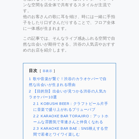
ンな空間を店全体で共有するスタイルが主流で
す。
他のお客さんの歌に耳を傾け、時には一緒に手拍
子をしたり口ずさんだりすることで、フロア全体
に一体感が生まれます。
この記事では、そんなライブ感あふれる空間で自
然な出会いが期待できる、渋谷の人気店やおすす
めのお店を紹介します。
目次
非表示
1
歌や音楽が繋ぐ！渋谷のカラオケバーで自
然な出会いが生まれる理由
2
【目的別】出会いが見つかる渋谷の人気カ
ラオケバー10選
2.1
KOBUSHI BEER：クラフトビール片手
に音楽で盛り上がれるブリューパブ
2.2
KARAOKE BAR TORAJIRO：アットホ
ームな雰囲気で常連さんと仲良くなれる
2.3
KARAOKE BAR BAE：SNS映えする空
間で若者とワイワイ楽しむ