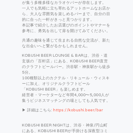
が集う多種多様なカラオケバーが存在します。
一人でも気軽に立ち寄れるアットホームなお店か
ら、大人な雰囲気を楽しめるバーまで、自分の目
的に合った一軒がきっと見つかります。
本記事で紹介したお店選びのポイントやマナーを
参考に、勇気を出して扉を開けてみてください。
共通の趣味を通じて生まれる自然な交流が、新た
な出会いへと繋がるかもしれません。
KOBUSHI BEER LOUNGE & BARは、渋谷・道
玄坂の「百軒店」にある、KOBUSHI BEER直営
のクラフトビールバー。渋谷駅・神泉駅から徒歩
5分。
100種類以上のカクテル・リキュール・ウィスキ
ーに加え、オリジナルクラフトビール
「KOBUSHI BEER」も楽しめます。
経営者・マーケターなど年間4,000〜5,000人が
集うビジネスマッチングの場としても人気です。
▶ 詳細はこちら:
https://kobushi.beer/bar
KOBUSHI BEER NIGHTは、渋谷・神泉/円山町
にある、KOBUSHI BEERが手掛ける深夜型コミ