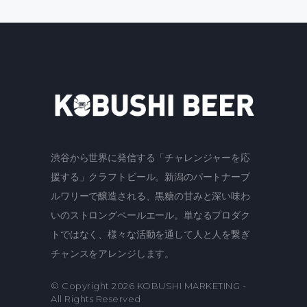
渋谷から世界に発信する「チャレンジャーを応
援する」クラフトビール。新潟のパートナーブ
ルワリーで醸造される、黒糖の甘みと深い味わ
いのストロングペールエール。単なるプロダク
トではなく、様々な活動を通して人と人を繋ぎ
チャンスをアレンジします。
© Copyright 2026
KOBUSHI MARKETING
-
All Rights Reserved