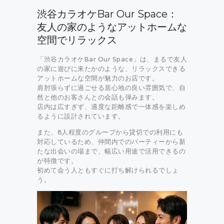
渋谷カラオケBar Our Space：
友人の家のようなアットホームな
空間でリラックス
「渋谷カラオケBar Our Space」は、まるで友人
の家に遊びに来たかのような、リラックスできる
アットホームな空間が魅力のお店です。
肩肘張らずに過ごせる居心地の良い雰囲気で、自
然と他のお客さんとの会話も弾みます。
店内は広すぎず、適度な距離感で一体感を楽しめ
るように設計されています。
また、8人程度のグループから貸切での利用にも
対応しているため、仲間内でのパーティーから新
たな出会いの場まで、幅広い用途で活用できるの
が特徴です。
初めて会う人ともすぐに打ち解けられるでしょ
う。