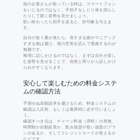
他のお客さんが歌っている時は、スマートフォン
をいじるのではなく、手拍子をしたり体を揺らし
たりして聴く姿勢を見せましょう。
歌い終わったら拍手を送ると、好印象を与えま
す。
自分の歌う番が来たら、長すぎる曲やマニアック
すぎる曲は避け、場の空気を読んで選曲するのが
無難です。
無理に話しかけるのではなく、まずは自分が楽し
む姿勢を見せることで、自然と周りから話しかけ
られやすくなります。
安心して楽しむための料金システ
ムの確認方法
予期せぬ高額請求を避けるため、料金システムの
確認は入店前、もしくは着席時に必ず行いましょ
う。
確認すべき点は、チャージ料金（席料）の有無、
時間制か自動延長か、飲み放題や歌い放題のプラ
ンがあるか、そしてクレジットカードが使えるか
などです。