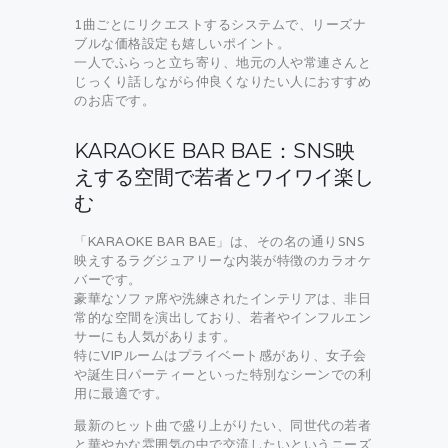
1曲ごとにリクエストするシステムで、リーズナ
ブルな価格設定も嬉しいポイント。
一人でふらっと立ち寄り、地元の人や常連さんと
じっくり話しながら仲良くなりたい人におすすめ
のお店です。
KARAOKE BAR BAE：SNS映
えする空間で若者とワイワイ楽し
む
「KARAOKE BAR BAE」は、その名の通りSNS
映えするラグジュアリーな内装が特徴のカラオケ
バーです。
豪華なソファ席や洗練されたインテリアは、非日
常的な空間を演出しており、若者やインフルエン
サーにも人気があります。
特にVIPルームはプライベート感があり、女子会
や誕生日パーティーといった特別なシーンでの利
用に最適です。
最新のヒット曲で盛り上がりたい、同世代の若者
と華やかな雰囲気の中で交流したいというニーズ