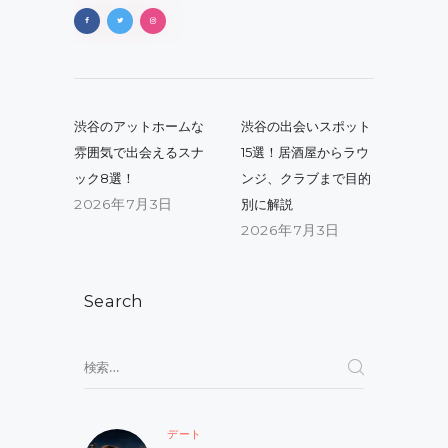
投
稿
Previous
Next
渋谷のアットホームな
渋谷の出会いスポット
post:
post:
ナ
雰囲気で出会えるスナ
15選！居酒屋からラウ
ック8選！
ンジ、クラブまで目的
ビ
2026年7月3日
別に解説
ゲ
2026年7月3日
ー
シ
Search
ョ
ン
検
索:
デート