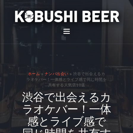
イベント
バー
スナック
ホーム
»
ナンパ出会い
»
渋谷で出会えるカ
貸切
ラオケバー！一体感とライブ感で同じ時間を
共有する人気店10選
通販
渋谷で出会えるカ
スタッフ募集
ラオケバー！一体
問い合わせ
感とライブ感で