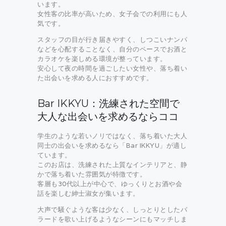
います。
女性客の比率が高いため、女子会での利用にも人
気です。
スタッフの目が行き届きやすく、しつこいナンパ
などを心配することなく、自分のペースでお酒と
カラオケを楽しめる環境が整っています。
安心して夜の時間を過ごしたい女性や、落ち着い
た出会いを求める人におすすめです。
Bar IKKYU：洗練された空間で
大人な出会いを求めるならココ
学生のような若いノリではなく、落ち着いた大人
同士の出会いを求めるなら「Bar IKKYU」が適し
ています。
このお店は、洗練された上質なインテリアと、静
かで落ち着いた雰囲気が特徴です。
客層も30代以上が中心で、ゆっくりとお酒や会
話を楽しむ紳士淑女が集います。
大声で騒ぐような客は少なく、しっとりとしたバ
ラードを歌い上げるようなシーンにもマッチしま