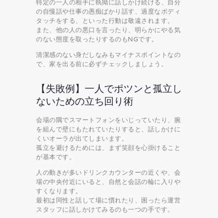
特定の一人の相手に執拗に話しかけ続ける、自分
の自慢話や仕事の愚痴ばかり話す、過度なボディ
タッチをする、といった行動は敬遠されます。
また、他の人の悪口を言ったり、明らかにやる気
のない態度を取ったりするのもNGです。
清潔感のない身だしなみもマイナスポイントなの
で、家を出る前に必ずチェックしましょう。
【失敗例】一人でポツンと孤立し
ないための立ち回り術
会場の隅でスマートフォンをいじっていたり、腕
を組んで壁にもたれていたりすると、話しかけに
くいオーラが出てしまいます。
孤立を避けるためには、まず笑顔を心掛けること
が基本です。
人の動きが多いドリンクカウンターの近くや、会
場の中央付近にいると、自然と会話の輪に入りや
すくなります。
最初は同性と話して場に慣れたり、困ったら運営
スタッフに話しかけてみるのも一つの手です。