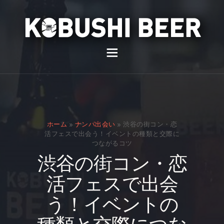
イベント
バー
スナック
ホーム
»
ナンパ出会い
»
渋谷の街コン・恋
貸切
活フェスで出会う！イベントの種類と交際に
つながるコツ
通販
渋谷の街コン・恋
スタッフ募集
活フェスで出会
問い合わせ
う！イベントの