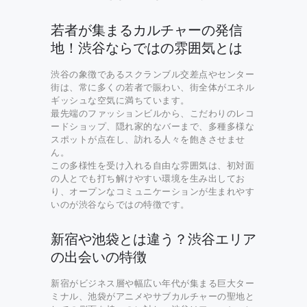
若者が集まるカルチャーの発信
地！渋谷ならではの雰囲気とは
渋谷の象徴であるスクランブル交差点やセンター
街は、常に多くの若者で賑わい、街全体がエネル
ギッシュな空気に満ちています。
最先端のファッションビルから、こだわりのレコ
ードショップ、隠れ家的なバーまで、多種多様な
スポットが点在し、訪れる人々を飽きさせませ
ん。
この多様性を受け入れる自由な雰囲気は、初対面
の人とでも打ち解けやすい環境を生み出してお
り、オープンなコミュニケーションが生まれやす
いのが渋谷ならではの特徴です。
新宿や池袋とは違う？渋谷エリア
の出会いの特徴
新宿がビジネス層や幅広い年代が集まる巨大ター
ミナル、池袋がアニメやサブカルチャーの聖地と