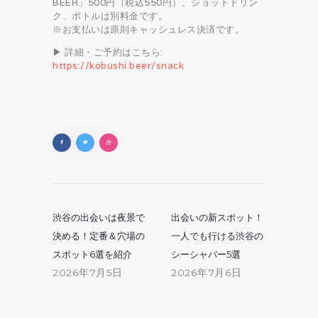
BEER」500円（税込550円）、ショットドリン
ク、ボトルは別料金です。
※お支払いは原則キャッシュレス決済です。
▶ 詳細・ご予約はこちら:
https://kobushi.beer/snack
投
稿
Previous
Next
渋谷の出会いは夜景で
出会いの新スポット！
post:
post:
ナ
決める！定番＆穴場の
一人でも行ける渋谷の
スポット6選を紹介
シーシャバー5選
ビ
2026年7月5日
2026年7月6日
ゲ
ー