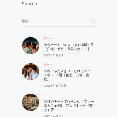
シ
Search
ョ
検
ン
索:
デート
渋谷デートでキスできる場所10選
【穴場・個室・夜景スポット】
2026年8月7日
デート
渋谷でふたりきりになれるデート
スポット9選【個室・穴場・夜
景】
2026年8月6日
デート
渋谷のデートで行きたいソファー
席カフェ6選！二人でまったり寛
げる店
2026年8月6日