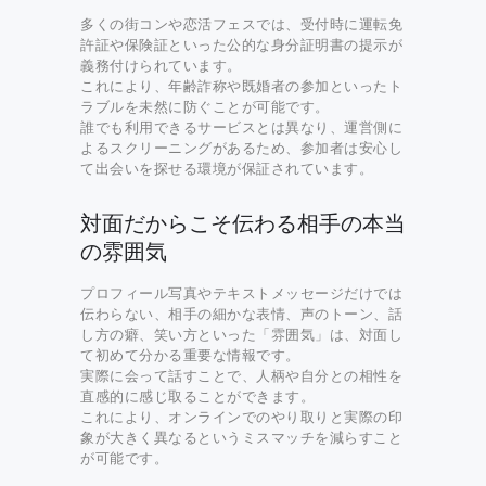
多くの街コンや恋活フェスでは、受付時に運転免
許証や保険証といった公的な身分証明書の提示が
義務付けられています。
これにより、年齢詐称や既婚者の参加といったト
ラブルを未然に防ぐことが可能です。
誰でも利用できるサービスとは異なり、運営側に
よるスクリーニングがあるため、参加者は安心し
て出会いを探せる環境が保証されています。
対面だからこそ伝わる相手の本当
の雰囲気
プロフィール写真やテキストメッセージだけでは
伝わらない、相手の細かな表情、声のトーン、話
し方の癖、笑い方といった「雰囲気」は、対面し
て初めて分かる重要な情報です。
実際に会って話すことで、人柄や自分との相性を
直感的に感じ取ることができます。
これにより、オンラインでのやり取りと実際の印
象が大きく異なるというミスマッチを減らすこと
が可能です。