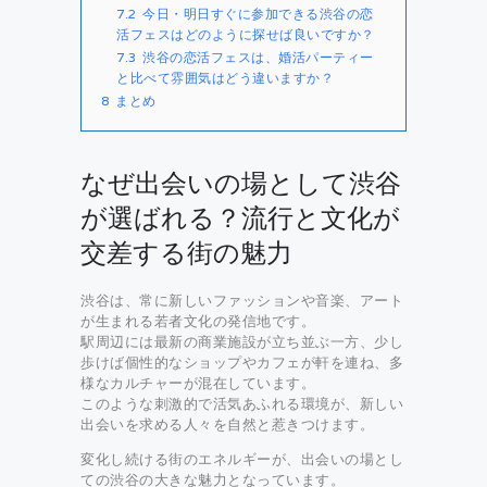
7.2
今日・明日すぐに参加できる渋谷の恋
活フェスはどのように探せば良いですか？
7.3
渋谷の恋活フェスは、婚活パーティー
と比べて雰囲気はどう違いますか？
8
まとめ
なぜ出会いの場として渋谷
が選ばれる？流行と文化が
交差する街の魅力
渋谷は、常に新しいファッションや音楽、アート
が生まれる若者文化の発信地です。
駅周辺には最新の商業施設が立ち並ぶ一方、少し
歩けば個性的なショップやカフェが軒を連ね、多
様なカルチャーが混在しています。
このような刺激的で活気あふれる環境が、新しい
出会いを求める人々を自然と惹きつけます。
変化し続ける街のエネルギーが、出会いの場とし
ての渋谷の大きな魅力となっています。