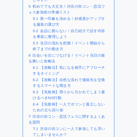
5
初めてでも大丈夫！渋谷の街コン・恋活フ
ェス参加前の準備リスト
5.1
第一印象を決める！好感度がアップす
る服装の選び方
5.2
会話に困らない！自己紹介で話す内容
を事前に整理しよう
5.3
当日の流れを把握！イベント開始から
終了までの動き方
6
出会いを次につなげる！イベント当日の振
る舞いと攻略法
6.1
【攻略法】気になる相手にアプローチ
するタイミング
6.2
【攻略法】自然な流れで連絡先を交換
するスマートな聞き方
6.3
【失敗例】周りから引かれてしまう避
けるべきNG行動
6.4
【失敗例】一人でポツンと孤立しない
ための立ち回り術
7
渋谷の街コン・恋活フェスに関するよくあ
る質問
7.1
渋谷の街コンに一人で参加しても浮い
てしまいませんか？