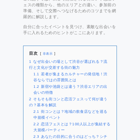
ェスの種類から、他のエリアとの違い、参加前の
準備、そして交際へつなげるためのコツまでを網
羅的に解説します。
自分に合ったイベントを見つけ、素敵な出会いを
手に入れるためのヒントがここにあります。
目次
非表示
1
なぜ出会いの場として渋谷が選ばれる？流
行と文化が交差する街の魅力
1.1
若者が集まるカルチャーの発信地！渋
谷ならではの雰囲気とは
1.2
新宿や池袋とは違う？渋谷エリアの出
会いの特徴
2
そもそも街コンと恋活フェスって何が違う
の？基本を解説
2.1
街コンとは？地域の飲食店などを巡る
中規模イベント
2.2
恋活フェスとは？100人以上が集結する
大規模パーティー
2.3
あなたの目的に合うのはどっち？シチ