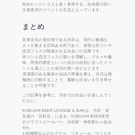
始めたいという人も多く参加する、自由度の高い
立食形式のイベントが主流となっています。
まとめ
若者文化の発信地である渋谷は、流行に敏感な
人々が集まる活気ある街であり、多様な街コンや
恋活フェスが開催される出会いの宝庫です。
街コンと恋活フェスの違いを理解し、グルメや趣
味、同世代限定といった自分の目的に合ったイベ
ントを選ぶことが成功の第一歩となります。
清潔感のある服装や会話の準備を整え、当日は積
極的に行動することで、素敵な出会いを引き寄せ
ることが可能です。
この記事を参考に、渋谷での出会いを楽しんでく
ださい。
KOBUSHI BEER LOUNGE & BARは、渋谷・道
玄坂の「百軒店」にある、KOBUSHI BEER直営
のクラフトビールバー。渋谷駅・神泉駅から徒歩
5分。
100種類以上のカクテル・リキュール・ウィスキ