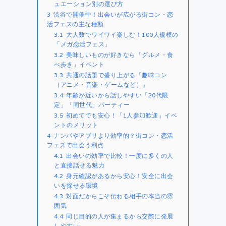
ュエーション別の選び方
3
渋谷で開催中！出会いが広がる街コン・恋
活フェスの主な種類
3.1
大人数でワイワイ楽しむ！100人規模の
「メガ恋活フェス」
3.2
美味しいものが好きなら「グルメ・食
べ歩き」イベント
3.3
共通の話題で盛り上がる「趣味コン
（アニメ・音楽・ゲームなど）」
3.4
年齢が近いから話しやすい「20代限
定」「同世代」パーティー
3.5
初めてでも安心！「1人参加歓迎」イベ
ントのメリット
4
ナンパやアプリより効率的？街コン・恋活
フェスで出会う利点
4.1
出会いの効率で比較！一度に多くの人
と直接話せる魅力
4.2
身元確認があるから安心！安全に出会
いを探せる環境
4.3
対面だからこそ伝わる相手の本当の雰
囲気
4.4
同じ目的の人が集まるから交際に発展
しやすい