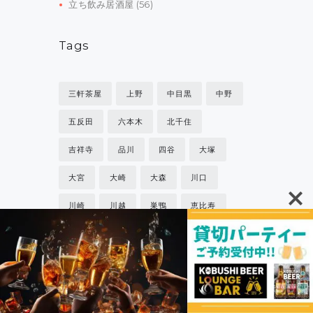
立ち飲み居酒屋
(56)
Tags
三軒茶屋
上野
中目黒
中野
五反田
六本木
北千住
吉祥寺
品川
四谷
大塚
大宮
大崎
大森
川口
川崎
川越
巣鴨
恵比寿
成増
戸越
新宿
新橋
日比谷
松陰神社
板橋
桜木町
横浜
池袋
浅草