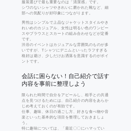
服装選びで最も重要なのは「清潔感」です。
シワのないシャツやきれいに磨かれた靴など、細
部への気配りが好印象につながります。
男性はシンプルで上品なジャケットスタイルやき
れいめのカジュアル、女性は明るい色のワンピー
スやブラウスとスカートの組み合わせなどが定番
です。
渋谷のイベントはカジュアルな雰囲気のものが多
いですが、Tシャツにデニムといったラフすぎる
格好は避け、少しだけお洒落を意識するのがポイ
ントです。
会話に困らない！自己紹介で話す
内容を事前に整理しよう
限られた時間で自分をアピールし、相手との共通
点を見つけるためには、自己紹介の内容をあらか
じめ考えておくのが有効です。
仕事、趣味、休日の過ごし方、好きな食べ物や音
楽といった基本的な項目を整理しておきましょ
う。
特に趣味については、「最近〇〇にハマってい