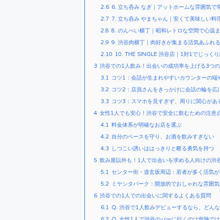
2.6
6. 立ち呑み なぎ｜アットホームな雰囲気
2.7
7. 立ち呑み やまちゃん｜安くて美味しい
2.8
8. のんべい横丁｜昭和レトロな空間で心温
2.9
9. 渋谷肉横丁｜肉好きが集まる活気あふれ
2.10
10. THE SINGLE 渋谷店｜1対1でじ
3
渋谷での1人飲み！出会いの成功率を上げる3つ
3.1
コツ1：会話が生まれやすいカウンターの端
3.2
コツ2：店員さんをきっかけに会話の輪を広
3.3
コツ3：スマホを見すぎず、周りに関心があ
4
女性1人でも安心！渋谷で安全に飲むための注意
4.1
料金体系が明確なお店を選ぶ
4.2
自分のペースを守り、お酒を飲みすぎない
4.3
しつこい誘いははっきりと断る勇気を持つ
5
飲み屋以外も！1人で出会いを求める人向けの渋
5.1
センター街・道玄坂周辺：若者が多く活気が
5.2
ミヤシタパーク：開放的でおしゃれな雰囲気
6
渋谷での1人での出会いに関するよくある質問
6.1
Q. 渋谷で1人飲みデビューするなら、どん
6.2
Q. 女性1人で渋谷のバーに行くのは危険で