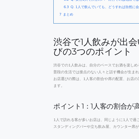
6.3
Q. 1人で飲んでいても、どうすれば自然に
7
まとめ
渋谷で1人飲みが出
びの3つのポイント
渋谷での1人飲みは、自分のペースでお酒を楽しめ
普段の生活では接点のない人々と話す機会が生まれ
お店選びの際は、1人客の割合や席の配置、お店の
ます。
ポイント1：1人客の割合が
1人で訪れる客が多いお店は、同じように1人で過
スタンディングバーや立ち飲み屋、カウンター席が