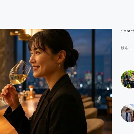
Searc
検
索: