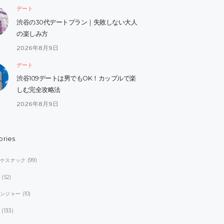
デート
渋谷の30代デートプラン｜失敗しない大人
の楽しみ方
2026年8月9日
デート
渋谷109デートは男でもOK！カップルで楽
しむ完全攻略法
2026年8月9日
ories
オケスナック
(99)
ブ
(52)
レンジャー
(10)
ト
(133)