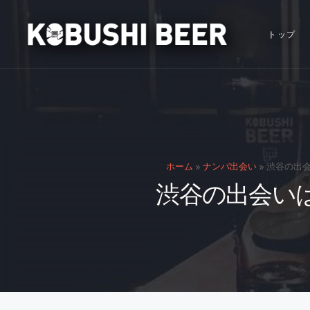
トップ
ホーム
»
ナンパ出会い
»
渋谷の出会
渋谷の出会い