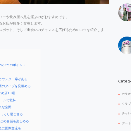
バーや飲み屋へ足を運ぶのがおすすめです。
るお店が数多く存在します。
スポット、そして出会いのチャンスを広げるためのコツを紹介しま
びの3つのポイント
カウンター席がある
Categ
店のタイプを見極める
め店10選
カラ
トビールで乾杯
クラ
ゃれな空間
チャ
でゆっくり過ごせる
ーとの会話も楽しめる
デー
気軽に国際交流も