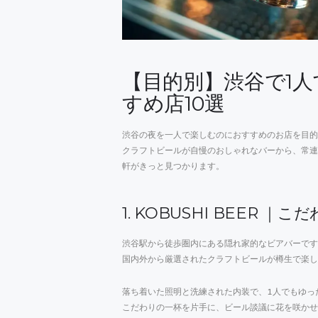
【目的別】渋谷で1
すめ店10選
渋谷の夜を一人で楽しむのにおすすめのお店を目的
クラフトビールが自慢のおしゃれなバーから、常連
軒がきっと見つかります。
1. KOBUSHI BEER
渋谷駅から徒歩圏内にある隠れ家的なビアバーです
国内外から厳選されたクラフトビールが樽生で楽し
落ち着いた照明と洗練された内装で、1人でもゆっ
こだわりの一杯を片手に、ビール談議に花を咲かせ