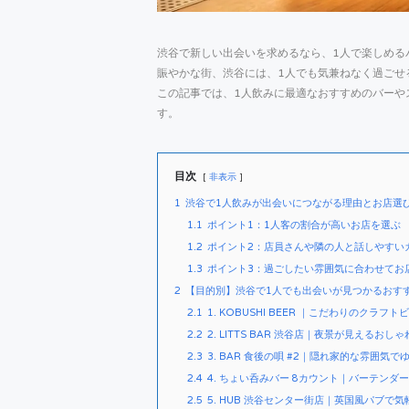
渋谷で新しい出会いを求めるなら、1人で楽しめる
賑やかな街、渋谷には、1人でも気兼ねなく過ごせ
この記事では、1人飲みに最適なおすすめのバーや
す。
目次
非表示
1
渋谷で1人飲みが出会いにつながる理由とお店選
1.1
ポイント1：1人客の割合が高いお店を選ぶ
1.2
ポイント2：店員さんや隣の人と話しやすい
1.3
ポイント3：過ごしたい雰囲気に合わせてお
2
【目的別】渋谷で1人でも出会いが見つかるおすす
2.1
1. KOBUSHI BEER ｜こだわりのクラフ
2.2
2. LITTS BAR 渋谷店｜夜景が見えるおし
2.3
3. BAR 食後の唄 #2｜隠れ家的な雰囲気
2.4
4. ちょい呑みバー 8カウント｜バーテンダ
2.5
5. HUB 渋谷センター街店｜英国風パブで