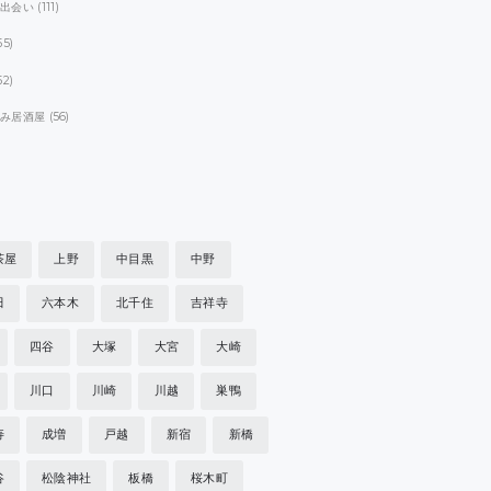
パ出会い
(111)
55)
52)
飲み居酒屋
(56)
茶屋
上野
中目黒
中野
田
六本木
北千住
吉祥寺
四谷
大塚
大宮
大崎
川口
川崎
川越
巣鴨
寿
成増
戸越
新宿
新橋
谷
松陰神社
板橋
桜木町