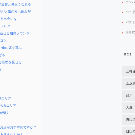
ナン
で常連客と仲良くなれる
料理が人気の立ち飲み屋
バー
(
まる出会いを
パブ
(
るフロア
立ち
っくり話せる相席ラウンジ
のコツ
や角の席を選ぶ
Tags
げる
る姿勢を見せる
点
三軒
五反
品川
谷エリア
あるエリア
大森
が魅力
恵比
なお店がおすすめですか？
日比
はありませんか？