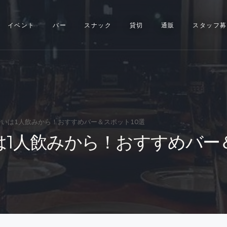
イベント
イベント
バー
スナック
貸切
通販
スタッフ募
バー
スナック
貸切
通販
いは1人飲みから！おすすめバー＆スポット10選
は1人飲みから！おすすめバー＆
スタッフ募集
問い合わせ