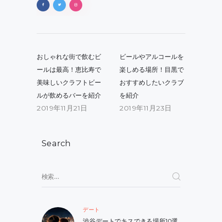
投
稿
Previous
Next
おしゃれな街で飲むビ
ビールやアルコールを
post:
post:
ナ
ールは最高！恵比寿で
楽しめる場所！目黒で
美味しいクラフトビー
おすすめしたいクラブ
ビ
ルが飲めるバーを紹介
を紹介
ゲ
2019年11月21日
2019年11月23日
ー
シ
Search
ョ
ン
検
索:
デート
渋谷デートでキスできる場所10選