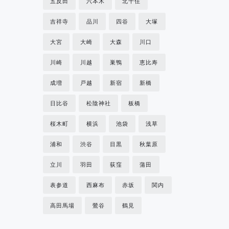
五反田
六本木
北千住
吉祥寺
品川
四谷
大塚
大宮
大崎
大森
川口
川崎
川越
巣鴨
恵比寿
成増
戸越
新宿
新橋
日比谷
松陰神社
板橋
桜木町
横浜
池袋
浅草
浦和
渋谷
目黒
秋葉原
立川
羽田
荻窪
蒲田
表参道
西麻布
赤坂
関内
高田馬場
鶯谷
鶴見