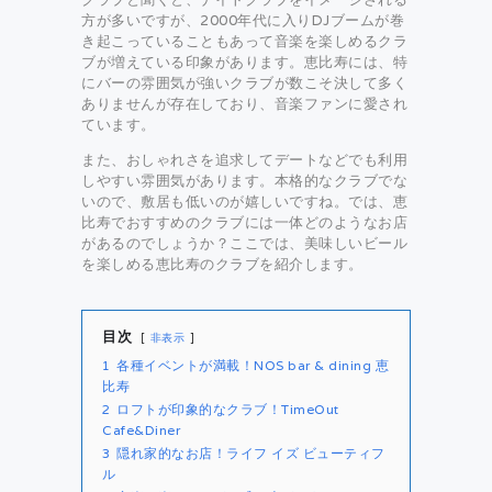
方が多いですが、2000年代に入りDJブームが巻
き起こっていることもあって音楽を楽しめるクラ
ブが増えている印象があります。恵比寿には、特
にバーの雰囲気が強いクラブが数こそ決して多く
ありませんが存在しており、音楽ファンに愛され
ています。
また、おしゃれさを追求してデートなどでも利用
しやすい雰囲気があります。本格的なクラブでな
いので、敷居も低いのが嬉しいですね。では、恵
比寿でおすすめのクラブには一体どのようなお店
があるのでしょうか？ここでは、美味しいビール
を楽しめる恵比寿のクラブを紹介します。
目次
非表示
1
各種イベントが満載！NOS bar & dining 恵
比寿
2
ロフトが印象的なクラブ！TimeOut
Cafe&Diner
3
隠れ家的なお店！ライフ イズ ビューティフ
ル