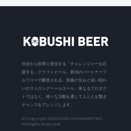
渋谷から世界に発信する「チャレンジャーを応
援する」クラフトビール。新潟のパートナーブ
ルワリーで醸造される、黒糖の甘みと深い味わ
いのストロングペールエール。単なるプロダク
トではなく、様々な活動を通して人と人を繋ぎ
チャンスをアレンジします。
© Copyright 2026
KOBUSHI MARKETING
-
All Rights Reserved