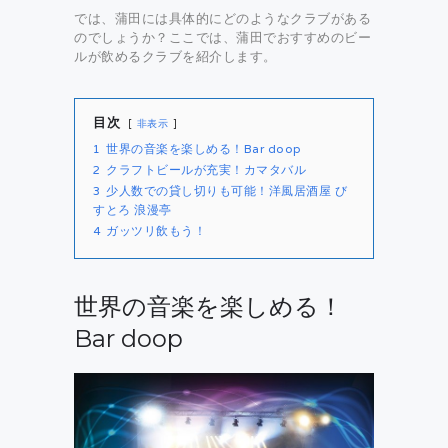
では、蒲田には具体的にどのようなクラブがある
のでしょうか？ここでは、蒲田でおすすめのビー
ルが飲めるクラブを紹介します。
目次
非表示
1
世界の音楽を楽しめる！Bar doop
2
クラフトビールが充実！カマタバル
3
少人数での貸し切りも可能！洋風居酒屋 び
すとろ 浪漫亭
4
ガッツリ飲もう！
世界の音楽を楽しめる！
Bar doop