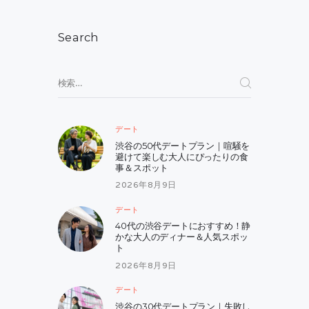
ー
シ
Search
ョ
ン
検
索:
デート
渋谷の50代デートプラン｜喧騒を
避けて楽しむ大人にぴったりの食
事＆スポット
2026年8月9日
デート
40代の渋谷デートにおすすめ！静
かな大人のディナー＆人気スポッ
ト
2026年8月9日
デート
渋谷の30代デートプラン｜失敗し