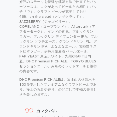
好評のステーキを特殊な燻製方法で仕立てたバタ
ーソースは、コクがあってビールとの相性もバッ
チリです。クラフトビールが充実しており、
469、on the cloud（オンザクラウド）、
JAZZBERRY（ジャズベリー）、
COPELAND（コープランド）、Afterdark（ア
フターダーク）、インドの青鬼、ブルックリン
ラガー、ブルックリン ディフェンダー IPA、ブル
ックリン ソラチエース、グランドキリン IPL、グ
ランドキリン IPA、よなよなエール、常陸野ネス
トゆずラガー、伊勢角屋麦酒 ペールエール、
FAR YEAST 東京ホワイト、九州CRAFT日向
夏、DHC Premium RICH ALE、TOKYO BLUES
セッションエール、みちのくレッドエールと納得
の内容です。
DHC Premium RICH ALEは、富士山の伏流水を
100％使用したプレミアムなクラフトビールであ
り、極上の旨みや香り、のどごしで本物の美味し
さを楽しめますよ。
カマタバル