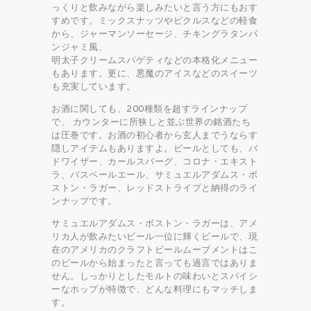
っくりと飲みながら楽しみたいと言う方にもおす
すめです。ミックスナッツやピクルスなどの軽食
から、ジャーマンソーセージ、チキングラタンパ
ンジャミ風、
明太子クリームスパゲティなどの本格化メニュー
もあります。更に、悪魔のアイスなどのスイーツ
も充実しています。
お酒に関しても、200種類を超すラインナップ
で、 カウンターに所狭しと並ぶ世界の銘酒たち
は圧巻です。お酒の初心者から玄人までうならす
隠しアイテムもありますよ。ビールとしても、バ
ドワイザー、カールスバーグ、コロナ・エキスト
ラ、バスペールエール、サミュエルアダムス・ボ
ストン・ラガー、レッドストライプと納得のライ
ンナップです。
サミュエルアダムス・ボストン・ラガーは、アメ
リカ人が飲みたいビール一位に輝くビールで、現
在のアメリカのクラフトビールムーブメントはこ
のビールから始まったと言っても過言ではありま
せん。しっかりとしたモルトの味わいとスパイシ
ーなホップが特徴で、どんな料理にもマッチしま
す。