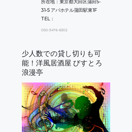
所在地：東京都大田区蒲田5-
31-5 アパホテル蒲田駅東1F
TEL：
050-3476-6302
少人数での貸し切りも可
能！洋風居酒屋 びすとろ
浪漫亭