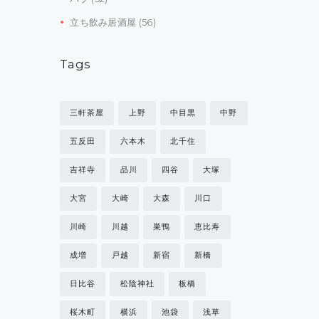
立ち飲み居酒屋
(56)
Tags
三軒茶屋
上野
中目黒
中野
五反田
六本木
北千住
吉祥寺
品川
四谷
大塚
大宮
大崎
大森
川口
川崎
川越
巣鴨
恵比寿
成増
戸越
新宿
新橋
日比谷
松陰神社
板橋
桜木町
横浜
池袋
浅草