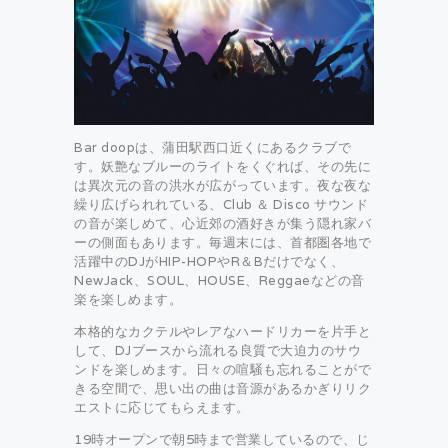
Bar doopは、蒲田駅西口近くにあるクラブで
す。妖艶なブルーのライトをくぐれば、その先に
は異次元の音の洪水が広がっています。夜な夜な
繰り広げられれている、Club ＆ Disco サウンド
の音が楽しめて、心近郊の酒好きが集う隠れ家バ
ーの側面もあります。毎週末には、首都圏各地で
活躍中のDJがHIP-HOPやR＆Bだけでなく、
NewJack、SOUL、HOUSE、Reggaeなどの音
楽を楽しめます。
本格的なカクテルやレアなハードリカーを片手と
して、DJブースから流れる良質で大迫力のサウ
ンドを楽しめます。日々の喧騒も忘れることがで
きる空間で、思い出の曲は音源があるかぎりリク
エストに応じてもらえます。
19時オープンで朝5時まで営業しているので、じ