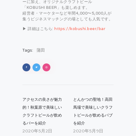
ーに加え、オリジナルクラフトビール
「KOBUSHI BEER」も楽しめます。
経営者・マーケターなど年間4,000〜5,000人が
集うビジネスマッチングの場としても人気です。
▶ 詳細はこちら:
https://kobushi.beer/bar
Tags:
蒲田
投
稿
Previous
Next
アクセスの良さが魅力
とんかつの聖地！高田
post:
post:
ナ
的！秋葉原で美味しい
馬場で美味しいクラフ
クラフトビールが飲め
トビールが飲めるパブ
ビ
るバーを紹介
を紹介
ゲ
2020年5月2日
2020年5月9日