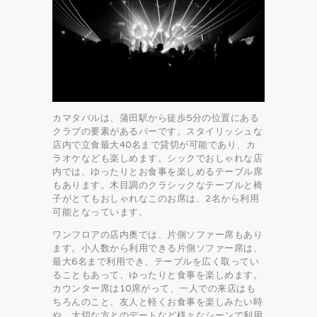
カマタバルは、蒲田駅から徒歩5分の位置にある
クラブの要素があるバーです。スタイリッシュな
店内で立食最大40名まで貸切が可能であり、カ
ラオケなども楽しめます。シックでおしゃれな店
内では、ゆったりとお食事を楽しめるテーブル席
もあります。木目調のクラシックなテーブルと椅
子がとてもおしゃれなこのお席は、2名から利用
可能となっています。
ワンフロアの店内奥では、片側ソファー席もあり
ます。小人数から利用できる片側ソファー席は、
最大6名まで利用でき、テーブルを広く取ってい
ることもあって、ゆったりと食事を楽しめます。
カウンター席は10席がって、一人での来店はも
ちろんのこと、友人と軽くお食事を楽しみたい時
や、大切な方とのデートなど様々なシーンで利用