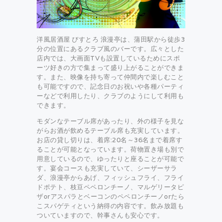
洋風居酒屋 びすとろ 浪漫亭は、蒲田駅から徒歩3
分の位置にあるクラブ風のバーです。広々とした
店内では、大画面TVも設置しているためにスポ
ーツ好きの方で集まって盛り上がることができま
す。また、映像を持ち寄って仲間内で楽しむこと
も可能ですので、記念日のお祝いや各種パーティ
ーなどで利用したり、クラブのようにして利用も
できます。
モダンなテーブル席があったり、外の様子を見な
がらお酒が飲めるテーブル席も充実しています。
お店の貸し切りは、着席:20名～36名まで着席す
ることが可能となっています。荷物置き場も別で
用意しているので、ゆったりと座ることが可能で
す。宴会コースも充実していて、シーザーサラ
ダ、浪漫亭からあげ、フィッシュフライ、フライ
ドポテト、枝豆ペペロンチーノ、マルゲリータピ
ザorアスパラとベーコンのペペロンチーノorたら
こスパゲティという納得の内容です。飲み放題も
ついていますので、幹事さんも安心です。