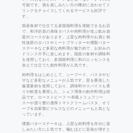
可能です。酒を楽しみたい方の嗜好に合わせてド
リンクをチョイスしてくれるサービスも好評で
す。
国産食材で仕立てる多国籍料理を堪能できるお店
で、和洋折衷の美味タパスや肉料理が並ぶ飲み放
題付コースがあります。上質な肉料理やお酒と相
性抜群のタパスやミートプラッターや燻製バター
ステーキなど多彩な肉料理が魅力的で、お好みの
ドリンク片手に楽しめます。国産の食材や調味料
を使用しており、多国籍料理に和のエッセンスを
加えて仕立てた創作料理が人気です。
肉料理をはじめとして、シーフード、パスタやピ
ザなど多彩なメニューが人気です。質を重視した
厳選素材を使用しており、調味料やスパイスも香
りや鮮度を重視した、シェフ渾身の創作料理は絶
品です。ローストビーフ 〜和風トリュフソー
ス〜や渡り蟹の濃厚トマトクリームパスタ、オリ
ーブ＆自家製ピクルスなどのメニューも人気とな
っています。
燻製バターステーキは、上質な肉料理を存分に楽
しみたい方に人気です。噛むほどに旨味が増すと