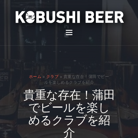
イベント
バー
スナック
ホーム
»
クラブ
»
貴重な存在！蒲田でビー
貸切
ルを楽しめるクラブを紹介
貴重な存在！蒲田
通販
でビールを楽し
スタッフ募集
めるクラブを紹
問い合わせ
介