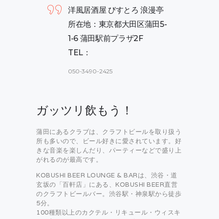
洋風居酒屋 びすとろ 浪漫亭
所在地：東京都大田区蒲田5-
1-6 蒲田駅前プラザ2F
TEL：
050-3490-2425
ガッツリ飲もう！
蒲田にあるクラブは、クラフトビールを取り扱う
所も多いので、ビール好きに愛されています。好
きな音楽を楽しんだり、パーティーなどで盛り上
がれるのが最高です。
KOBUSHI BEER LOUNGE & BARは、渋谷・道
玄坂の「百軒店」にある、KOBUSHI BEER直営
のクラフトビールバー。渋谷駅・神泉駅から徒歩
5分。
100種類以上のカクテル・リキュール・ウィスキ