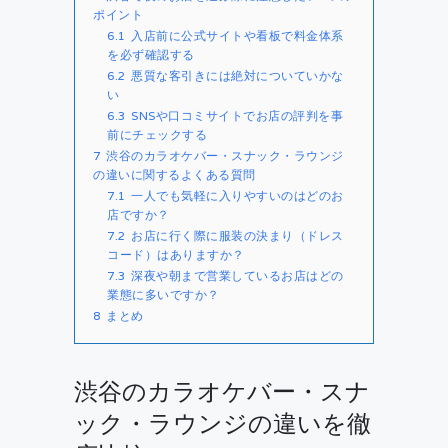
ポイント
6.1
入店前に公式サイトや看板で料金体系
を必ず確認する
6.2
悪質な客引きには絶対についていかな
い
6.3
SNSや口コミサイトでお店の評判を事
前にチェックする
7
渋谷のカラオケバー・スナック・ラウンジ
の違いに関するよくある質問
7.1
一人でも気軽に入りやすいのはどのお
店ですか？
7.2
お店に行く際に服装の決まり（ドレス
コード）はありますか？
7.3
深夜や朝まで営業しているお店はどの
業態に多いですか？
8
まとめ
渋谷のカラオケバー・スナ
ック・ラウンジの違いを徹