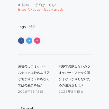
▶ 詳細・ご予約はこちら:
https://kobushi.beer/snack
Tags:
渋谷
投
稿
Previous
Next
渋谷のカラオケバー・
渋谷で失敗しないカラ
post:
post:
ナ
スナックは他のエリア
オケバー・スナック選
と何が違う？渋谷なら
び｜がっかりしないた
ビ
ではの魅力を紹介
めの注意点とは？
ゲ
2026年5月15日
2026年5月15日
ー
シ
Search