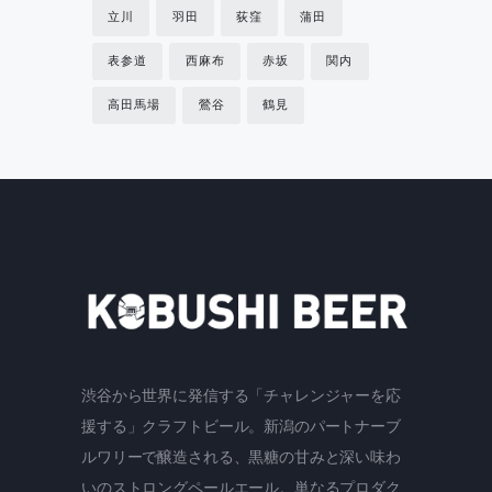
立川
羽田
荻窪
蒲田
表参道
西麻布
赤坂
関内
高田馬場
鶯谷
鶴見
渋谷から世界に発信する「チャレンジャーを応
援する」クラフトビール。新潟のパートナーブ
ルワリーで醸造される、黒糖の甘みと深い味わ
いのストロングペールエール。単なるプロダク