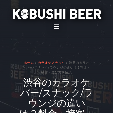
イベント
バー
スナック
ホーム
»
カラオケスナック
»
渋谷のカラオ
貸切
ケバー/スナック/ラウンジの違いは？料金・
接客・選び方を解説
通販
渋谷のカラオケ
スタッフ募集
バー/スナック/ラ
問い合わせ
ウンジの違い