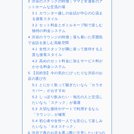
3
渋谷のスナックの特徴｜ママと常連客のア
ットホームな交流の場
3.1
カウンター越しの会話が中心の心温ま
る接客スタイル
3.2
セット料金とボトルキープ制で楽しむ
独特の料金システム
4
渋谷のラウンジの特徴｜落ち着いた雰囲気
で会話を楽しむ高級空間
4.1
女性スタッフが隣に座って接待する上
質な接客スタイル
4.2
高めのセット料金に加えサービス料が
かかる料金システム
5
【目的別】今の気分にぴったりな渋谷のお
店の選び方
5.1
とにかく歌って騒ぎたいなら「カラオ
ケバー」がおすすめ
5.2
しっぽり飲みたい・地元の人と交流し
たいなら「スナック」が最適
5.3
大切な接待やデートで利用するなら
「ラウンジ」が確実
5.4
初心者や女性一人でも安心して楽しみ
たいなら「ネオスナック」
6
渋谷で夜のお店を選ぶ際に注意したい3つの