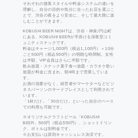
それぞれの接客スタイルや料金システムの違いを
理解し、自分の目的や気分に合ったお店を選ぶこ
とで、渋谷の夜をより安全に、そして最大限に楽
しむことができます。
KOBUSHI BEER NIGHTは、渋谷・神泉/円山町
にある、KOBUSHI BEERが手掛ける深夜型コミ
ュニティスナックです。
料金はチャージ1,000円（税込1,100円）＋10分
ごと500円（税込550円）の明朗な時間制。女性
は半額、VIP会員はさらに半額です。
飲み放題・スナック菓子食べ放題・カラオケ歌い
放題が料金に含まれ、朝4時まで営業していま
す。
お酒の強要がなく、経営者やマーケターなどビジ
ネスパーソンのサードプレイスとして利用されて
います。
「1杯だけ」「30分だけ」といった自分のペース
での利用も可能です。
※オリジナルクラフトビール「KOBUSHI
BEER」500円（税込550円）、ショットドリン
ク、ボトルは別料金です。
※お支払いは原則キャッシュレス決済です。