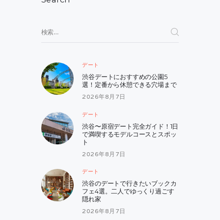
ョ
ン
検
索:
デート
渋谷デートにおすすめの公園5
選！定番から休憩できる穴場まで
2026年8月7日
デート
渋谷〜原宿デート完全ガイド！1日
で満喫するモデルコースとスポッ
ト
2026年8月7日
デート
渋谷のデートで行きたいブックカ
フェ4選。二人でゆっくり過ごす
隠れ家
2026年8月7日