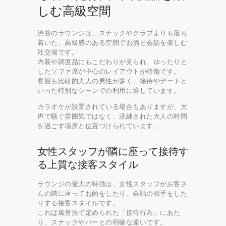
しむ高級空間
渋谷のラウンジは、スナックやクラブよりも落ち
着いた、高級感のある空間でお酒と会話を楽しむ
社交場です。
内装や調度品にもこだわりが見られ、ゆったりと
したソファ席が中心のレイアウトが特徴です。
客層も比較的大人の男性が多く、接待やデートと
いった特別なシーンでの利用に適しています。
カラオケが設置されている場合もありますが、大
声で騒ぐ雰囲気ではなく、洗練された大人の時間
を過ごす場所と位置づけられています。
女性スタッフが隣に座って接待す
る上質な接客スタイル
ラウンジの最大の特徴は、女性スタッフがお客さ
んの隣に座ってお酌をしたり、会話の相手をした
りする接客スタイルです。
これは風営法で定められた「接待行為」にあた
り、スナックやバーとの明確な違いです。