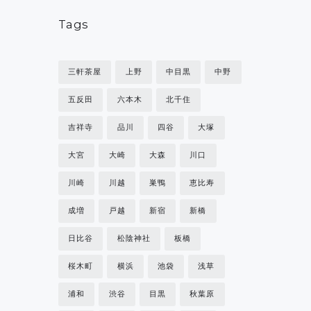
Tags
三軒茶屋
上野
中目黒
中野
五反田
六本木
北千住
吉祥寺
品川
四谷
大塚
大宮
大崎
大森
川口
川崎
川越
巣鴨
恵比寿
成増
戸越
新宿
新橋
日比谷
松陰神社
板橋
桜木町
横浜
池袋
浅草
浦和
渋谷
目黒
秋葉原