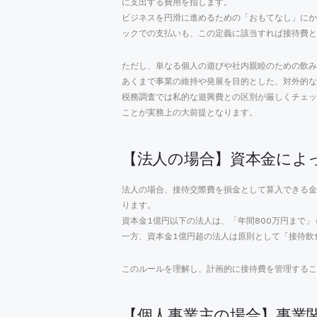
に支出する費用を指します。
ビジネスを円滑に進めるための「おもてなし」にか
ックでの支払いも、この定義に該当すれば接待費と
ただし、単なる個人の遊びや社内親睦のための飲み
あくまで事業の維持や発展を目的とした、対外的な
税務調査では私的な遊興費との区別が厳しくチェッ
ことが実務上の大前提となります。
【法人の場合】資本金によ
法人の場合、接待交際費を損金として算入できる金
ります。
資本金1億円以下の法人は、「年間800万円まで
一方、資本金1億円超の法人は原則として「接待飲
このルールを理解し、計画的に接待費を管理するこ
【個人事業主の場合】事業