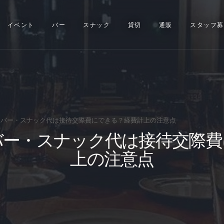
イベント
イベント
バー
スナック
貸切
通販
スタッフ募
バー
スナック
貸切
通販
バー・スナック代は接待交際費にできる？経費計上の注意点
バー・スナック代は接待交際費
スタッフ募集
上の注意点
問い合わせ