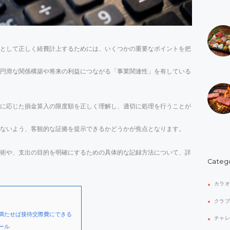
として正しく経費計上するためには、いくつかの重要なポイントを把
円滑な関係構築や将来の利益につながる「事業関連性」を有している
に応じた損金算入の限度額を正しく理解し、適切に処理を行うことが
ないよう、客観的な証拠を提示できるかどうかが焦点となります。
術や、支出の目的を明確にするための具体的な記録方法について、詳
Categ
カラ
クラ
満たせば接待交際費にできる
チャ
ール