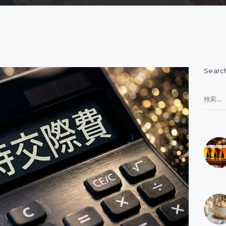
Searc
検
索: