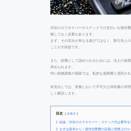
渋谷のカラオケバーやスナックでの支払いを接待費
握しておく必要があります。
まず、その支出が単なる遊びではなく、取引先との
ことが大前提です。
また、経費として認められるためには、法人の規模
求められます。
特に税務調査の場面では、私的な遊興費と混同され
本見出しでは、実務において不可欠な領収書の管理
しく解説します。
目次
非表示
1
結論：渋谷のカラオケバー・スナック代は要件を
2
まずは基本から！接待交際費の定義と税務上のル