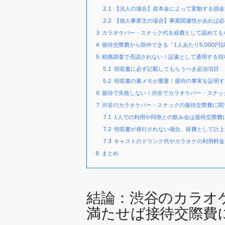
2.1
【法人の場合】資本金によって変動する損金
2.2
【個人事業主の場合】事業関連性があれば必
3
カラオケバー・スナック代を経費として認めても
4
接待交際費から除外できる「1人あたり5,000
5
税務調査で否認されない！証拠として通用する領
5.1
領収書に必ず記載してもらうべき必須項目
5.2
領収書の裏メモが重要！接待の事実を証明す
6
接待で失敗しない！渋谷でカラオケバー・スナッ
7
渋谷のカラオケバー・スナックの接待交際費に関
7.1
1人での利用や同僚との飲み会は接待交際費
7.2
領収書が発行されない場合、経費として計上
7.3
キャストのドリンク代やカラオケの利用料金
8
まとめ
結論：渋谷のカラオ
満たせば接待交際費