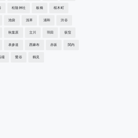
谷
松陰神社
板橋
桜木町
池袋
浅草
浦和
渋谷
秋葉原
立川
羽田
荻窪
表参道
西麻布
赤坂
関内
馬場
鶯谷
鶴見