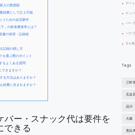
デー
算入の限度額
要経費として計上可能
ナン
らうための必須要件
バー
(
円以下」の飲食費基準とは？
パブ
(
収書の保管・記録術
立ち
る記録の残し方
クを選ぶ際のポイント
するよくある質問
Tags
にできますか？
する方法はありますか？
三軒
も経費に含まれますか？
五反
品川
ケバー・スナック代は要件を
大森
にできる
恵比