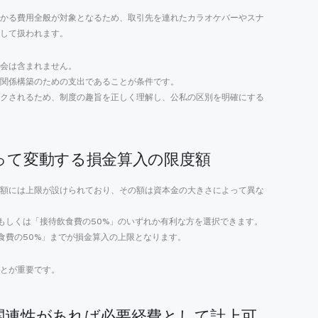
かる費用全般が対象となるため、取引先を連れたカラオケバーやスナ
して扱われます。
会は含まれません。
関係構築のための支出であることが条件です。
クされるため、制度の趣旨を正しく理解し、公私の区別を明確にする
って変動する損金算入の限度額
額には上限が設けられており、その額は資本金の大きさによって異な
」もしくは「接待飲食費の50%」のいずれか有利な方を選択できます。
食費の50%」までが損金算入の上限となります。
とが重要です。
関連性があれば必要経費として計上可