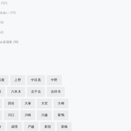
ト
(121)
パ出会い
(111)
55)
52)
飲み居酒屋
(56)
茶屋
上野
中目黒
中野
田
六本木
北千住
吉祥寺
四谷
大塚
大宮
大崎
川口
川崎
川越
巣鴨
寿
成増
戸越
新宿
新橋