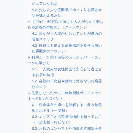
ジュアルなお店
3.2
少し大人な雰囲気でゆっくりお酒と会
話を味わえるお店
4
【40代・50代以上向け】大人が心から楽し
める渋谷の本格スナック・ラウンジ
4.1
昔ながらの温かいおもてなしが魅力の
老舗スナック
4.2
接待にも使える高級感のある落ち着い
た雰囲気のラウンジ
5
利用シーン別！渋谷のカラオケバー・スナ
ックの選び方
5.1
一人飲みや女性同士で安心して過ごせ
るお店の特徴
5.2
会社の二次会や接待で外さないお店選
びのコツ
6
失敗しないために！年齢層以外にチェック
すべき3つのポイント
6.1
料金体系の違いを理解する（飲み放題
制とボトルキープ制）
6.2
エリアごとの客層の傾向を知っておこ
う（道玄坂・桜丘など）
6.3
お店のコンセプトや内装の雰囲気を事