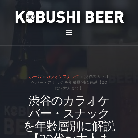
イベント
バー
スナック
ホーム
»
カラオケスナック
»
渋谷のカラオ
貸切
ケバー・スナックを年齢層別に解説【20
代〜大人まで】
通販
渋谷のカラオケ
スタッフ募集
バー・スナック
問い合わせ
を年齢層別に解説