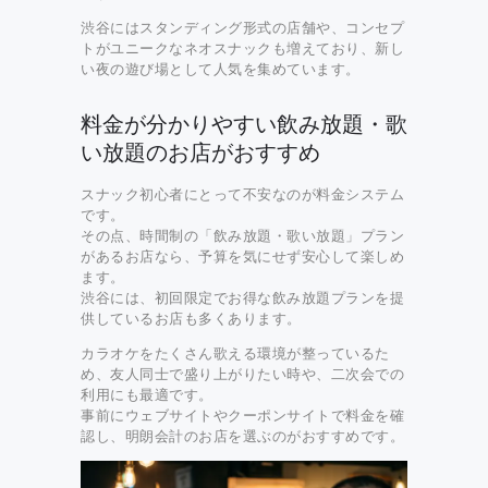
渋谷にはスタンディング形式の店舗や、コンセプ
トがユニークなネオスナックも増えており、新し
い夜の遊び場として人気を集めています。
料金が分かりやすい飲み放題・歌
い放題のお店がおすすめ
スナック初心者にとって不安なのが料金システム
です。
その点、時間制の「飲み放題・歌い放題」プラン
があるお店なら、予算を気にせず安心して楽しめ
ます。
渋谷には、初回限定でお得な飲み放題プランを提
供しているお店も多くあります。
カラオケをたくさん歌える環境が整っているた
め、友人同士で盛り上がりたい時や、二次会での
利用にも最適です。
事前にウェブサイトやクーポンサイトで料金を確
認し、明朗会計のお店を選ぶのがおすすめです。