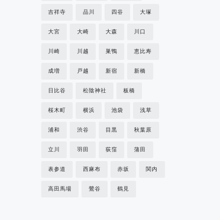
吉祥寺
品川
四谷
大塚
大宮
大崎
大森
川口
川崎
川越
巣鴨
恵比寿
成増
戸越
新宿
新橋
日比谷
松陰神社
板橋
桜木町
横浜
池袋
浅草
浦和
渋谷
目黒
秋葉原
立川
羽田
荻窪
蒲田
表参道
西麻布
赤坂
関内
高田馬場
鶯谷
鶴見