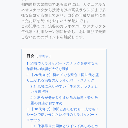
都内屈指の繁華街である渋谷には、カジュアルな
ネオスナックから接待向けの高級ラウンジまで多
様な店舗が点在しており、自分の年齢や目的に合
ったお店を見つけやすいのが魅力です。
この記事では、渋谷のカラオケバーやスナックを
年代別・利用シーン別に紹介し、お店選びで失敗
しないためのポイントを解説します。
目次
非表示
1
渋谷でカラオケバー・スナックを探すなら
年齢層の確認が大切な理由
2
【20代向け】初めてでも安心！同世代と盛
り上がれる渋谷のカラオケバー・スナック
2.1
気軽に入りやすい「ネオスナック」と
いう選択肢
2.2
料金が分かりやすい飲み放題・歌い放
題のお店がおすすめ
3
【30代向け】仲間と楽しむにも一人でも！
シーンで使い分けたい渋谷のカラオケバー・
スナック
3.1
仕事帰りに同僚とワイワイ楽しめるカ