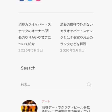
投
稿
Previous
Next
渋谷カラオケバー・ス
渋谷の接待で外さない
post:
post:
ナ
ナックのオーナー/店
カラオケバー・スナッ
長のやりがいや苦労に
クとは？個室やお店の
ビ
ついて紹介
ランクなどを解説
ゲ
2026年5月9日
2026年5月9日
ー
シ
Search
ョ
ン
検
索:
デート
渋谷デートでクラフトビールを飲
み比べ！雰囲気抜群の厳選ビアバ