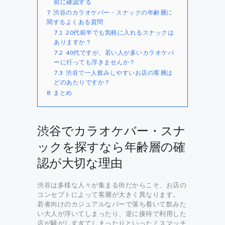
前に確認する
7
渋谷のカラオケバー・スナックの年齢層に
関するよくある質問
7.1
20代前半でも気軽に入れるスナックは
ありますか？
7.2
40代ですが、若い人が多いカラオケバ
ーに行っても浮きませんか？
7.3
渋谷で一人飲みしやすいお店の客層は
どのあたりですか？
8
まとめ
渋谷でカラオケバー・スナ
ックを探すなら年齢層の確
認が大切な理由
渋谷は多様な人々が集まる街だからこそ、お店の
コンセプトによって客層が大きく異なります。
若者向けのカジュアルなバーで落ち着いて飲みた
い大人が浮いてしまったり、逆に接待で利用した
店が騒がしすぎてしまったりといったミスマッチ