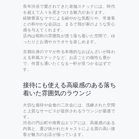
長年渋谷で愛されてきた老舗スナックには、時代
を超えて人々を惹きつける魅力があります。
経験豊富なママによる細やかな気配りや、常連客
との和やかな会話は、まるで我が家のような安心
感を与えてくれます。
店内は昭和の雰囲気が漂う落ち着いた空間で、ゆ
ったりとお酒やカラオケを楽しめます。
京都出身のママが作る本格的なおばんざいが味わ
える和風スナックなど、お店ごとの個性も豊か
で、何度も通いたくなる一軒が見つかるはずで
す。
接待にも使える高級感のある落ち
着いた雰囲気のラウンジ
大切な接待や会食の二次会には、洗練された空間
と上質なサービスが提供されるラウンジが最適で
す。
渋谷の円山町や南青山エリアには、高級感のある
内装と、選び抜かれたキャストによる質の高い接
客が魅力のお店が揃っています。