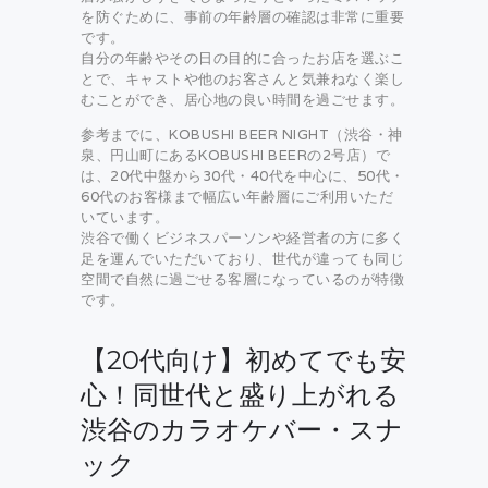
を防ぐために、事前の年齢層の確認は非常に重要
です。
自分の年齢やその日の目的に合ったお店を選ぶこ
とで、キャストや他のお客さんと気兼ねなく楽し
むことができ、居心地の良い時間を過ごせます。
参考までに、KOBUSHI BEER NIGHT（渋谷・神
泉、円山町にあるKOBUSHI BEERの2号店）で
は、20代中盤から30代・40代を中心に、50代・
60代のお客様まで幅広い年齢層にご利用いただ
いています。
渋谷で働くビジネスパーソンや経営者の方に多く
足を運んでいただいており、世代が違っても同じ
空間で自然に過ごせる客層になっているのが特徴
です。
【20代向け】初めてでも安
心！同世代と盛り上がれる
渋谷のカラオケバー・スナ
ック