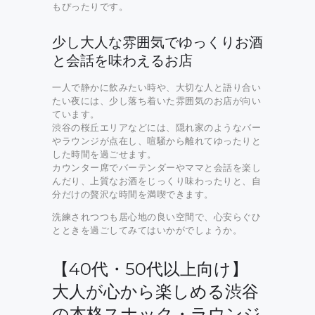
もぴったりです。
少し大人な雰囲気でゆっくりお酒
と会話を味わえるお店
一人で静かに飲みたい時や、大切な人と語り合い
たい夜には、少し落ち着いた雰囲気のお店が向い
ています。
渋谷の桜丘エリアなどには、隠れ家のようなバー
やラウンジが点在し、喧騒から離れてゆったりと
した時間を過ごせます。
カウンター席でバーテンダーやママと会話を楽し
んだり、上質なお酒をじっくり味わったりと、自
分だけの贅沢な時間を満喫できます。
洗練されつつも居心地の良い空間で、心安らぐひ
とときを過ごしてみてはいかがでしょうか。
【40代・50代以上向け】
大人が心から楽しめる渋谷
の本格スナック・ラウンジ