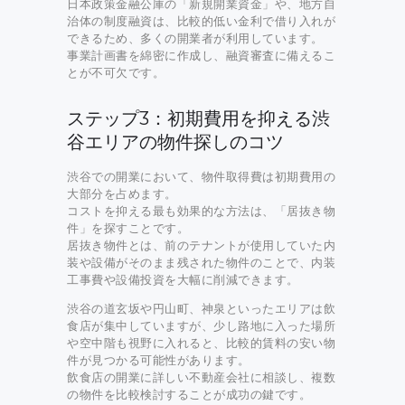
日本政策金融公庫の「新規開業資金」や、地方自
治体の制度融資は、比較的低い金利で借り入れが
できるため、多くの開業者が利用しています。
事業計画書を綿密に作成し、融資審査に備えるこ
とが不可欠です。
ステップ3：初期費用を抑える渋
谷エリアの物件探しのコツ
渋谷での開業において、物件取得費は初期費用の
大部分を占めます。
コストを抑える最も効果的な方法は、「居抜き物
件」を探すことです。
居抜き物件とは、前のテナントが使用していた内
装や設備がそのまま残された物件のことで、内装
工事費や設備投資を大幅に削減できます。
渋谷の道玄坂や円山町、神泉といったエリアは飲
食店が集中していますが、少し路地に入った場所
や空中階も視野に入れると、比較的賃料の安い物
件が見つかる可能性があります。
飲食店の開業に詳しい不動産会社に相談し、複数
の物件を比較検討することが成功の鍵です。