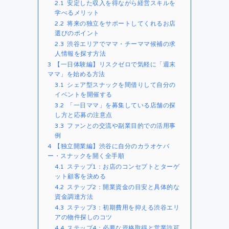
2.1
安定した収入を得ながら経営スキルを
学べるメリット
2.2
将来の独立をサポートしてくれるお店
選びのポイント
2.3
渋谷エリアでママ・チーママ候補の求
人情報を探す方法
3
【一日体験編】リスクゼロで気軽に「週末
ママ」を始める方法
3.1
シェア型スナックを間借りして自分の
イベントを開催する
3.2
「一日ママ」を募集している店舗の探
し方と応募の注意点
3.3
ファンとの交流や副業目的での活用事
例
4
【独立開業編】渋谷に自分のカラオケバ
ー・スナックを開く全手順
4.1
ステップ1：お店のコンセプトとターゲ
ット顧客を決める
4.2
ステップ2：開業資金の目安と具体的な
資金調達方法
4.3
ステップ3：初期費用を抑える渋谷エリ
アの物件探しのコツ
4.4
ステップ4：必要な資格取得と営業許可