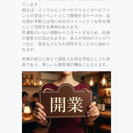
ています。
例えば、インフルエンサーやクリエイターがファ
ンとの交流イベントとして開催するケースや、会
社員が本業とは別に自分のコミュニティを作る場
として活用する事例があります。
常連客のいない状態からスタートするため、自身
の集客力が試されますが、友人やSNSのフォロワ
ーなど、身近な人たちを招待することから始めら
れます。
本業の収入に加えて副収入を得る手段としても有
効であり、新しい人脈形成の機会にもなります。