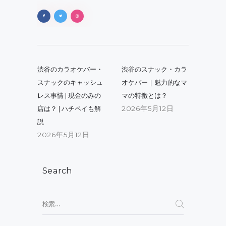
投
稿
Previous
Next
渋谷のカラオケバー・
渋谷のスナック・カラ
post:
post:
ナ
スナックのキャッシュ
オケバー｜魅力的なマ
レス事情 | 現金のみの
マの特徴とは？
ビ
2026年5月12日
店は？ | ハチペイも解
ゲ
説
ー
2026年5月12日
シ
ョ
Search
ン
検
索: