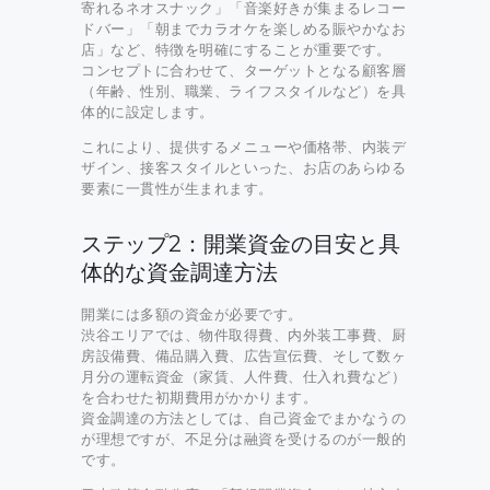
寄れるネオスナック」「音楽好きが集まるレコー
ドバー」「朝までカラオケを楽しめる賑やかなお
店」など、特徴を明確にすることが重要です。
コンセプトに合わせて、ターゲットとなる顧客層
（年齢、性別、職業、ライフスタイルなど）を具
体的に設定します。
これにより、提供するメニューや価格帯、内装デ
ザイン、接客スタイルといった、お店のあらゆる
要素に一貫性が生まれます。
ステップ2：開業資金の目安と具
体的な資金調達方法
開業には多額の資金が必要です。
渋谷エリアでは、物件取得費、内外装工事費、厨
房設備費、備品購入費、広告宣伝費、そして数ヶ
月分の運転資金（家賃、人件費、仕入れ費など）
を合わせた初期費用がかかります。
資金調達の方法としては、自己資金でまかなうの
が理想ですが、不足分は融資を受けるのが一般的
です。