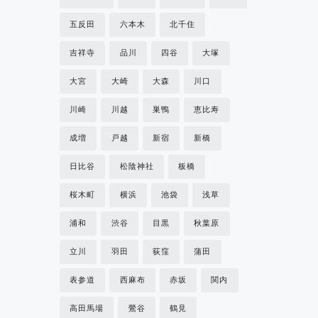
五反田
六本木
北千住
吉祥寺
品川
四谷
大塚
大宮
大崎
大森
川口
川崎
川越
巣鴨
恵比寿
成増
戸越
新宿
新橋
日比谷
松陰神社
板橋
桜木町
横浜
池袋
浅草
浦和
渋谷
目黒
秋葉原
立川
羽田
荻窪
蒲田
表参道
西麻布
赤坂
関内
高田馬場
鶯谷
鶴見