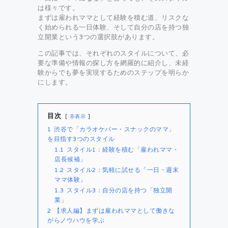
は様々です。
まずは雇われママとして経験を積む道、リスクな
く始められる一日体験、そして自分の店を持つ独
立開業という3つの選択肢があります。
この記事では、それぞれのスタイルについて、必
要な準備や情報の探し方を網羅的に紹介し、未経
験からでも夢を実現するためのステップを明らか
にします。
目次
非表示
1
渋谷で「カラオケバー・スナックのママ」
を目指す3つのスタイル
1.1
スタイル1：経験を積む「雇われママ・
店長候補」
1.2
スタイル2：気軽に試せる「一日・週末
ママ体験」
1.3
スタイル3：自分の店を持つ「独立開
業」
2
【求人編】まずは雇われママとして働きな
がらノウハウを学ぶ