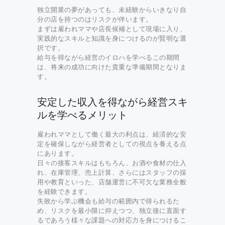
独立開業の夢があっても、未経験からいきなり自
分の店を持つのはリスクが伴います。
まずは雇われママや店長候補として現場に入り、
実践的なスキルと知識を身につけるのが賢明な選
択です。
給与を得ながら経営のイロハを学べるこの期間
は、将来の成功に向けた貴重な準備期間となりま
す。
安定した収入を得ながら経営スキ
ルを学べるメリット
雇われママとして働く最大の利点は、経済的な安
定を確保しながら経営者としての視点を養える点
にあります。
日々の接客スキルはもちろん、お酒や食材の仕入
れ、在庫管理、売上計算、さらにはスタッフの採
用や教育といった、店舗運営に不可欠な業務全般
を経験できます。
失敗から学ぶ機会も給与の範囲内で得られるた
め、リスクを最小限に抑えつつ、独立後に直面す
るであろう様々な課題への対応力を身につけるこ