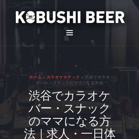
イベント
バー
スナック
ホーム
»
カラオケスナック
»
渋谷でカラオ
貸切
ケバー・スナックのママになる方法
渋谷でカラオケ
通販
バー・スナック
スタッフ募集
のママになる方
問い合わせ
法｜求人・一日体