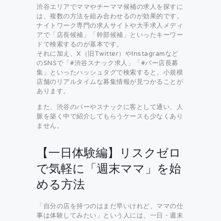
渋谷エリアでママやチーママ候補の求人を探すに
は、複数の方法を組み合わせるのが効果的です。
ナイトワーク専門の求人サイトや大手求人メディ
アで「店長候補」「幹部候補」といったキーワー
ドで検索するのが基本です。
それに加え、X（旧Twitter）やInstagramなど
のSNSで「#渋谷スナック求人」「#バー店長募
集」といったハッシュタグで検索すると、小規模
店舗のリアルタイムな募集情報が見つかることが
あります。
また、渋谷のバーやスナックに客として通い、人
脈を築く中で紹介してもらうケースも少なくあり
ません。
【一日体験編】リスクゼロ
で気軽に「週末ママ」を始
める方法
「自分の店を持つのはまだ早いけれど、ママの仕
事は体験してみたい」という人には、一日・週末