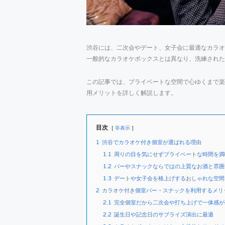
渋谷には、二次会やデート、女子会に最適なカラオ
一般的なカラオケボックスとは異なり、洗練された
この記事では、プライベートな空間で心ゆくまで楽
用メリットを詳しく解説します。
目次
非表示
1
渋谷でカラオケ付き個室が選ばれる理由
1.1
周りの目を気にせずプライベートな時間を満
1.2
バーやスナックならではの上質なお酒と雰囲
1.3
デートや女子会を格上げするおしゃれな空間
2
カラオケ付き個室バー・スナックを利用するメリ
2.1
完全個室だから二次会や打ち上げで一体感が
2.2
誕生日や記念日のサプライズ演出に最適