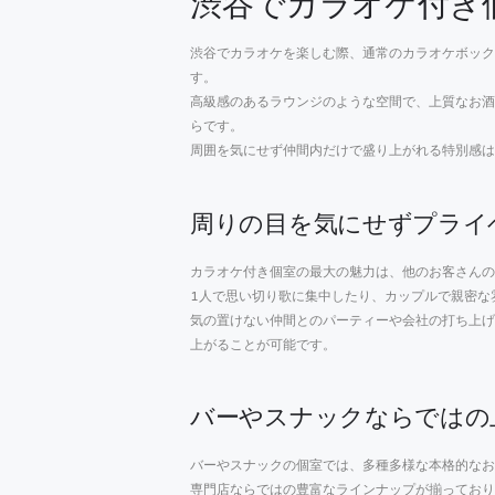
渋谷でカラオケ付き
渋谷でカラオケを楽しむ際、通常のカラオケボック
す。
高級感のあるラウンジのような空間で、上質なお酒
らです。
周囲を気にせず仲間内だけで盛り上がれる特別感は
周りの目を気にせずプライ
カラオケ付き個室の最大の魅力は、他のお客さんの
1人で思い切り歌に集中したり、カップルで親密な
気の置けない仲間とのパーティーや会社の打ち上げ
上がることが可能です。
バーやスナックならではの
バーやスナックの個室では、多種多様な本格的なお
専門店ならではの豊富なラインナップが揃っており