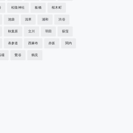
谷
松陰神社
板橋
桜木町
池袋
浅草
浦和
渋谷
秋葉原
立川
羽田
荻窪
表参道
西麻布
赤坂
関内
馬場
鶯谷
鶴見