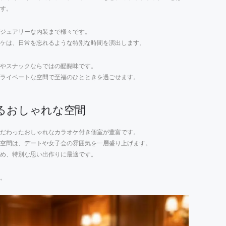
す。
ジュアリーな内装まで様々です。
ケは、日常を忘れるような特別な時間を演出します。
やスナックならではの醍醐味です。
ライベートな空間で至福のひとときを過ごせます。
るおしゃれな空間
だわったおしゃれなカラオケ付き個室が豊富です。
空間は、デートや女子会の雰囲気を一層盛り上げます。
め、特別な思い出作りに最適です。
。