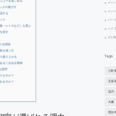
ニューを楽しめる
デー
ックの選び方
ナン
認する
ック
バー
(
級・レトロなど）を選ぶ
パブ
(
を探す
立ち
ク活用術
夜を過ごす
Tags
で盛り上がる
ある二次会を開催
る質問
三軒
りますか？
五反
れますか？
品川
大森
恵比