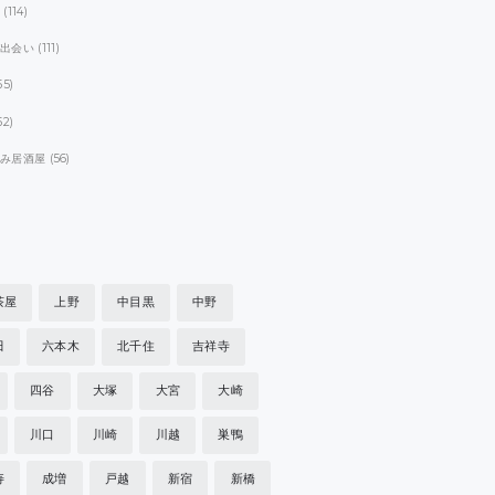
ト
(114)
パ出会い
(111)
55)
52)
飲み居酒屋
(56)
茶屋
上野
中目黒
中野
田
六本木
北千住
吉祥寺
四谷
大塚
大宮
大崎
川口
川崎
川越
巣鴨
寿
成増
戸越
新宿
新橋