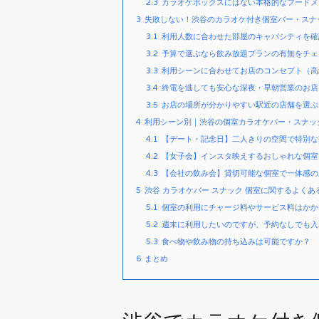
2.3
カラオケボックスにはない本格的なフードメ
3
失敗しない！渋谷のカラオケ付き個室バー・スナ
3.1
利用人数に合わせた部屋のキャパシティを確
3.2
予算で選ぶなら飲み放題プランの有無をチェ
3.3
利用シーンに合わせてお店のコンセプト（高
3.4
終電を逃しても安心な深夜・早朝営業のお店
3.5
お店の場所が分かりやすい駅近の店舗を選ぶ
4
利用シーン別｜渋谷の個室カラオケバー・スナッ
4.1
【デート・記念日】二人きりの空間で特別な
4.2
【女子会】インスタ映えするおしゃれな個室
4.3
【会社の飲み会】貸切可能な個室で一体感の
5
渋谷 カラオケバー スナック 個室に関するよくあ
5.1
個室の利用にチャージ料やサービス料はかか
5.2
週末に利用したいのですが、予約なしでも入
5.3
食べ物や飲み物の持ち込みは可能ですか？
6
まとめ