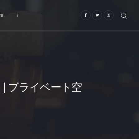
集
| プライベート空