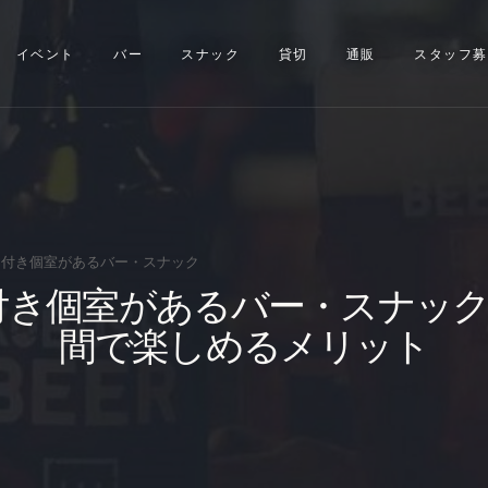
イベント
イベント
バー
スナック
貸切
通販
スタッフ募
バー
スナック
貸切
通販
付き個室があるバー・スナック
き個室があるバー・スナック 
スタッフ募集
間で楽しめるメリット
問い合わせ