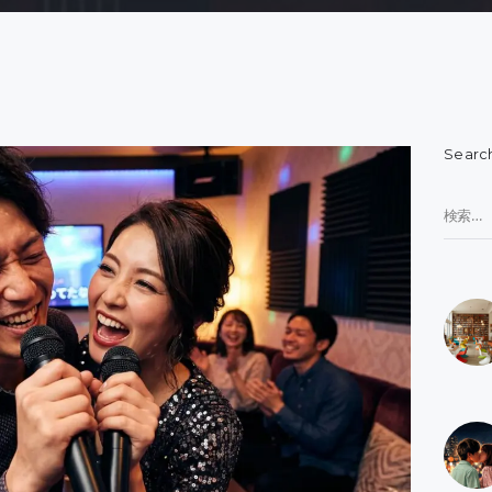
Searc
検
索: