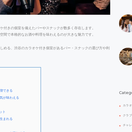
ケ付きの個室を備えたバーやスナックが数多く存在します。
空間で本格的なお酒や料理を味わえるのが大きな魅力です。
しめる、渋谷のカラオケ付き個室があるバー・スナックの選び方や利
喫できる
Categ
気が味わえる
カラ
ット
クラ
生まれる
チャ