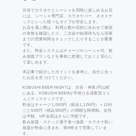
渋谷でカラオケとシーシャを同時に楽しめるお店
には、シーシャ専門店、カラオケバー、ネオスナ
ックといった様々なタイプが存在します。
お店を選ぶ際は、利用人数や目的に合わせて個室
の有無を確認したり、二次会や始発待ちなら深夜
までの営業時間をチェックしたりすることが重要
です。
また、料金システムはチャージやシーシャ代、飲
み放題プランなどを事前に把握しておくと安心し
て楽しめます。
本記事で紹介したポイントを参考に、自分に合っ
たお店を見つけてください。
KOBUSHI BEER NIGHTは、渋谷・神泉/円山町
にある、KOBUSHI BEERが手掛ける深夜型コミ
ュニティスナックです。
料金はチャージ1,000円（税込1,100円）＋10分
ごと500円（税込550円）の明朗な時間制。女性
は半額、VIP会員はさらに半額です。
飲み放題・スナック菓子食べ放題・カラオケ歌い
放題が料金に含まれ、朝4時まで営業していま
す。