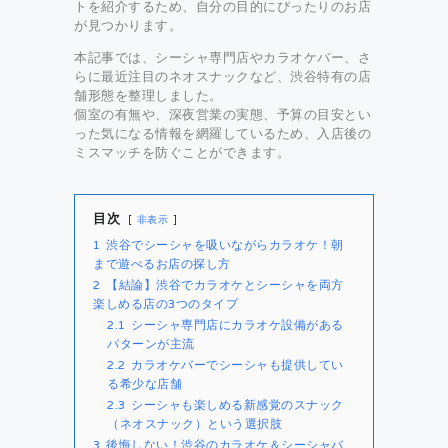
トを紹介するため、自分の目的にぴったりのお店
が見つかります。
本記事では、シーシャ専門店やカラオケバー、さ
らに最近注目のネオスナックなど、渋谷特有の店
舗形態を整理しました。
個室の有無や、深夜営業の実態、予算の目安とい
った気になる情報を網羅しているため、入店後の
ミスマッチを防ぐことができます。
目次
非表示
1
渋谷でシーシャを吸いながらカラオケ！朝
まで遊べるお店の探し方
2
【結論】渋谷でカラオケとシーシャを両方
楽しめる店の3つのタイプ
2.1
シーシャ専門店にカラオケ設備がある
パターンが主流
2.2
カラオケバーでシーシャも提供してい
る希少な店舗
2.3
シーシャも楽しめる新感覚のスナック
（ネオスナック）という選択肢
3
後悔しない！渋谷のカラオケ＆シーシャバ