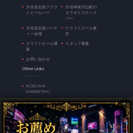
渋谷道玄坂クラフ
渋谷神泉円山町の
トビールバー
カラオケスナック
バー
渋谷道玄坂パーテ
クラフトビール東
ィー会場
京
クラフトビール通
スタッフ募集
販
お問い合わせ
Other Links
KOBUSHI
MARKETING
×
Contacts
〒150-0043 東京都渋谷区道玄坂2-17-2 トップ美奄