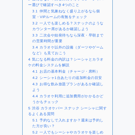
ー選びで確認すべき4つのこと
3.1
仲間と気兼ねなく盛り上がるなら個
室・VIPルームの有無をチェック
3.2
一人でも楽しめる？スナックのような
カウンター席があるか確認しよう
3.3
二次会や始発待ちなら深夜・早朝まで
の営業時間が重要
3.4
カラオケ以外の設備（ダーツやゲーム
など）も見ておこう
4
気になる料金の内訳は？シーシャとカラオ
ケの料金システムを解説
4.1
お店の基本料金（チャージ・席料）
4.2
シーシャ1台あたりの追加料金の目安
4.3
お得な飲み放題プランがあるか確認し
よう
4.4
カラオケ利用に追加費用がかかるかど
うかもチェック
5
渋谷 カラオケバー スナック シーシャに関す
るよくある質問
5.1
予約なしで入れますか？週末は予約し
た方が良い？
5.2
一人でもシーシャやカラオケを楽しめ