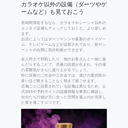
カラオケ以外の設備（ダーツやゲ
ームなど）も見ておこう
長時間滞在するなら、カラオケやシーシャ以外の
エンタメ設備もチェックしておくと、より楽しめ
ます。
お店によってはダーツマシンや最新のボードゲー
ム、テレビゲームなどが設置されており、歌やシ
ーシャの合間に気分転換ができます。
友人同士で対戦したり、他のお客さんと一緒に遊
んだりすることで、共通の話題が生まれ、その場
の雰囲気がさらに盛り上がるでしょう。
特に深夜の二次会や三次会では、遊びの選択肢が
多いほど飽きることなく朝まで過ごせます。
店舗ごとに設置されている設備は異なるため、公
式SNSや予約サイトの設備情報を事前に確認し、
自分たちの遊び方に合った空間を選ぶのが充実し
た夜を過ごすコツです。