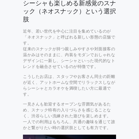
シーシャも楽しめる新感覚のスナ
ック（ネオスナック）という選択
肢
近年、若い世代を中心に注目を集めているのが
「ネオスナック」と呼ばれる新しい形態の店舗で
す。
従来のスナックが持つ親しみやすさや対面接客の
温かみはそのままに、内装をモダンでおしゃれな
デザインに一新し、シーシャといった現代的なト
レンドを融合させているのが特徴です。
こうしたお店は、スタッフやお客さん同士の距離
が近く、アットホームな空間でリラックスしなが
らシーシャとカラオケを満喫したい方に最適で
す。
一見さんも歓迎するオープンな雰囲気があるた
め、スナック特有の入りづらさを感じることな
く、渋谷らしい洗練された遊びを楽しめます。
一人での利用はもちろん、共通の趣味を通じて誰
かと繋がりたい時の選択肢としても有力です。