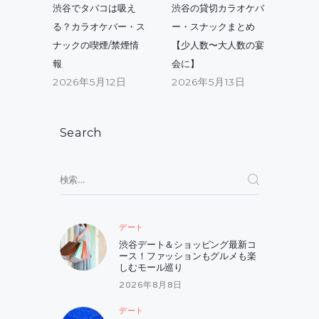
稿
Previous
Next
渋谷でタバコは吸え
渋谷の貸切カラオケバ
post:
post:
ナ
る？カラオケバー・ス
ー・スナックまとめ
ナックの喫煙/禁煙情
【少人数〜大人数の宴
ビ
報
会に】
ゲ
2026年5月12日
2026年5月13日
ー
シ
Search
ョ
ン
検
索:
デート
渋谷デート＆ショッピング最新コ
ース！ファッションもグルメも楽
しむモール巡り
2026年8月8日
デート