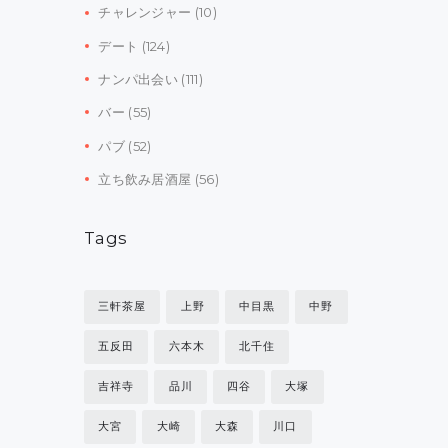
チャレンジャー
(10)
デート
(124)
ナンパ出会い
(111)
バー
(55)
パブ
(52)
立ち飲み居酒屋
(56)
Tags
三軒茶屋
上野
中目黒
中野
五反田
六本木
北千住
吉祥寺
品川
四谷
大塚
大宮
大崎
大森
川口