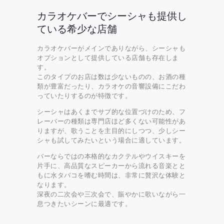
カラオケバーでシーシャも提供し
ている希少な店舗
カラオケバーがメインでありながら、シーシャも
オプションとして提供している店舗も存在しま
す。
このタイプのお店は数は少ないものの、お酒の種
類が豊富だったり、カラオケの音響設備にこだわ
っていたりするのが特徴です。
シーシャはあくまでサブ的な位置づけのため、フ
レーバーの種類は専門店ほど多くない可能性があ
りますが、歌うことを主目的にしつつ、少しシー
シャも試してみたいという場合に適しています。
バーならではの本格的なカクテルやウイスキーを
片手に、高品質なスピーカーから流れる音楽とと
もに水タバコを嗜む時間は、非常に贅沢な体験と
なります。
深夜の二次会や三次会で、賑やかに歌いながら一
息つきたいシーンに最適です。