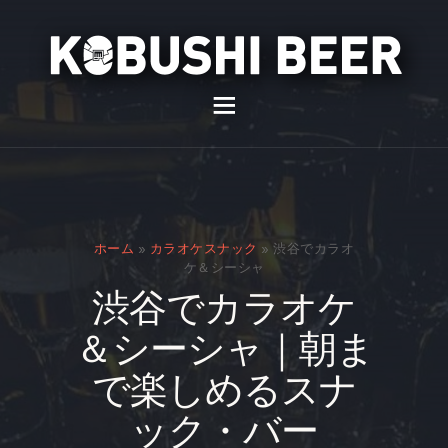
イベント
バー
スナック
ホーム
»
カラオケスナック
»
渋谷でカラオ
貸切
ケ＆シーシャ
渋谷でカラオケ
通販
＆シーシャ｜朝ま
スタッフ募集
で楽しめるスナ
問い合わせ
ック・バー