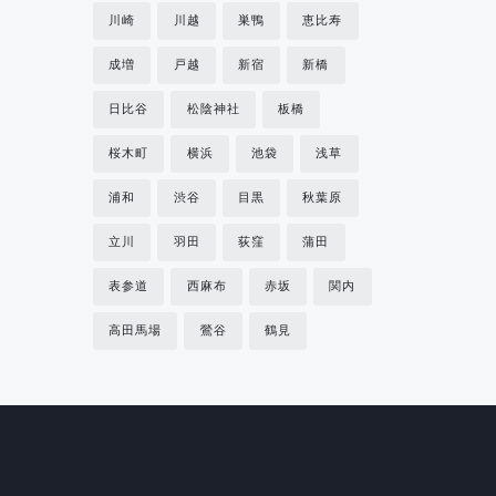
川崎
川越
巣鴨
恵比寿
成増
戸越
新宿
新橋
日比谷
松陰神社
板橋
桜木町
横浜
池袋
浅草
浦和
渋谷
目黒
秋葉原
立川
羽田
荻窪
蒲田
表参道
西麻布
赤坂
関内
高田馬場
鶯谷
鶴見