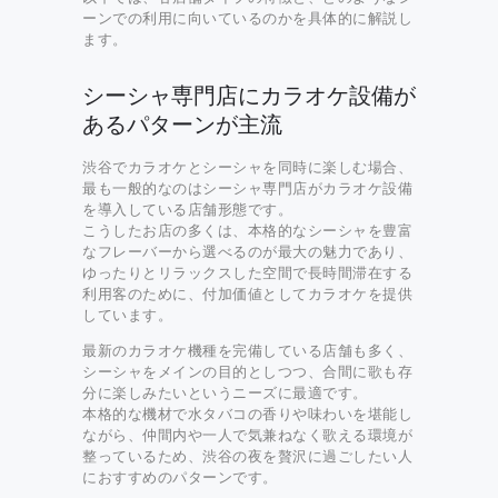
ーンでの利用に向いているのかを具体的に解説し
ます。
シーシャ専門店にカラオケ設備が
あるパターンが主流
渋谷でカラオケとシーシャを同時に楽しむ場合、
最も一般的なのはシーシャ専門店がカラオケ設備
を導入している店舗形態です。
こうしたお店の多くは、本格的なシーシャを豊富
なフレーバーから選べるのが最大の魅力であり、
ゆったりとリラックスした空間で長時間滞在する
利用客のために、付加価値としてカラオケを提供
しています。
最新のカラオケ機種を完備している店舗も多く、
シーシャをメインの目的としつつ、合間に歌も存
分に楽しみたいというニーズに最適です。
本格的な機材で水タバコの香りや味わいを堪能し
ながら、仲間内や一人で気兼ねなく歌える環境が
整っているため、渋谷の夜を贅沢に過ごしたい人
におすすめのパターンです。