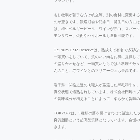
プランです。
もし牡蠣が苦手な方は帆立等、別の食材に変更する
のが驚きです。歓送迎会や記念日、誕生日の方には
は、樽生ベルギービール、ワインが赤白、スパーク
モンサワー、焼酎やハイボールも選択可能です。
Délirium Café Réserveは、熟成肉で
一頭買いをしていて、質のいい肉をお得に提供して
の盛り合わせなど、一頭買いならではの料理の数々
んのこと、赤ワインとのマリアージュも最高です。
岩手県一関格之進の肉職人が厳選した黒毛和牛を、
真空状態で追熟を施しています。株式会社門崎のブ
の旨味成分が増えることによって、柔らかく旨味の
TOKYO-Xは、3種類の豚を掛け合わせて誕生し
良質脂肪という超高品質豚となっています。自慢の
きます。