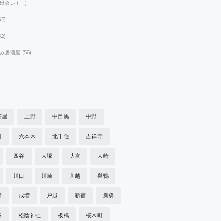
パ出会い
(111)
55)
52)
飲み居酒屋
(56)
茶屋
上野
中目黒
中野
田
六本木
北千住
吉祥寺
四谷
大塚
大宮
大崎
川口
川崎
川越
巣鴨
寿
成増
戸越
新宿
新橋
谷
松陰神社
板橋
桜木町