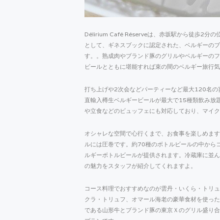
Délirium Café Réserveは、赤坂駅か
として、ギネスブックに認定された、ベルギーのブリュッ
す。。熟成肉やブランド豚のグリルやベルギーのフ
ビールとともに堪能すれば束の間のベルギー旅行気
打ち上げや2次会などパーティーなど最大120名
直輸入樽生ベルギービールが最大で15種類飲み放
や立食などのビュッフェにも対応しており、マイク
オシャレな空間で心行くまで、お食事を楽しめます
ルには圧巻です。約70種のボトルビールの中から
ルギーボトルビールが提供されます。冷蔵庫に並ん
の魅力をスタッフが紹介してくれますよ。
コース料理でおすすめなのが雲丹・いくら・トリュ
クラ・トリュフ、オマール海老の豪華食材を使った
である山形牛とブランド豚の東京Ｘのグリル盛り合