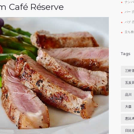
ナン
Café Réserve
バー
(
パブ
(
立ち
Tags
三軒
五反
品川
大森
恵比
日比