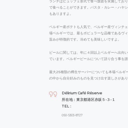
ランチはビュッフェ形式で食べ放題を実施しており
で食べることができます。パスタ・カレー・ハヤシ
もありますよ。
ベルギー産ポテトも人気で、ベルギー産ヴィンチェ
場ベルギーでは、最もポピュラーな品種であるヴィ
旨みが特徴的です。冷めても美味しいですよ。
ビールに関しては、年に４回以上ベルギーへ出向い
ています。ベルギービールについて語り合う事を誰
最大25種類の樽生サーバーについても本場ベルギ
の中から自分好みのものを見つけ出す楽しさがあり
Délirium Café Réserve
所在地：東京都港区赤坂５-３-１
TEL：
050-5303-8727