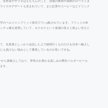
、生野菜やサラダはもちろんのこと、自慢の豚肉や鶏肉のローストま
ライスやデザートも含まれていて、また紅茶やコーヒーなどドリンク
芋のベルジャンフリッツ形式でていy航されています。フリットの本
ンチェ種を使用していて、ホクホクという食感の良さと程よい甘さと
て、生産者としっかり会話した上で納得行くものだけを日本へ輸入し
にも負けない強みとして重視しているのが良いですね。
ーから直輸入しており、常時入れ替わる楽しみの樽生ベルギービール
ます。