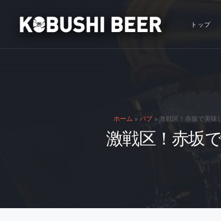
トップ
ホーム
»
パブ
»
激戦区！赤坂で美味
激戦区！赤坂