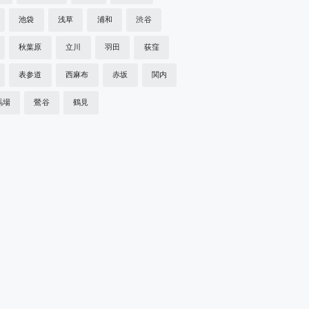
池袋
浅草
浦和
渋谷
秋葉原
立川
羽田
荻窪
表参道
西麻布
赤坂
関内
馬場
鶯谷
鶴見