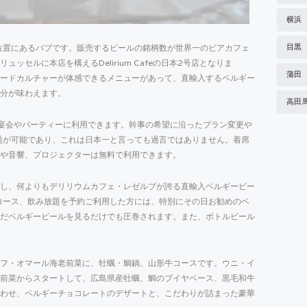
横浜
目黒
ら徒歩2分の位置にあるパブです。販売するビールの銘柄数が世界一のビアカフェ
セルに本店を構えるDelirium Cafeの日本2号店となりま
蒲田
ードカルチャーが体感できるメニューがあって、直輸入するベルギー
分が味わえます。
高田
の宴会やパーティーに利用できます。幹事の希望に沿ったプラン変更や
題が可能であり、これは日本一と言っても過言ではありません。着席
や音響、プロジェクターは無料で利用できます。
し、何よりもデリリウムカフェ・レゼルブが誇る直輸入ベルギービー
コース、飲み放題を予約ご利用した方には、特別にその日お勧めのベ
だベルギービールを見るだけでも圧巻されます。また、ボトルビール
フ・オマール海老前菜に、牡蠣・鯛鍋、山形牛コースです。ウニ・イ
前菜からスタートして、広島県産牡蠣、鯛のブイヤベース、黒毛和牛
わせ、ベルギーチョコレートのデザートと、こだわりが詰まった豪華