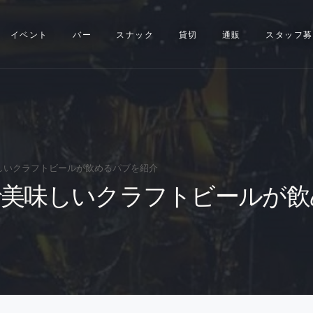
イベント
イベント
バー
スナック
貸切
通販
スタッフ募
バー
スナック
貸切
通販
しいクラフトビールが飲めるパブを紹介
で美味しいクラフトビールが飲
スタッフ募集
問い合わせ