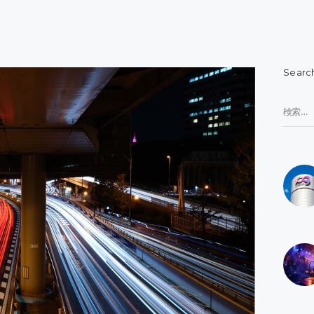
Searc
検
索: