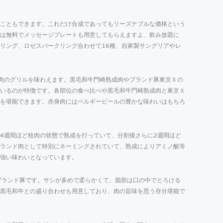
こともできます。これだけ合成であってもリーズナブルな価格という
は無料でメッセージプレートも用意してもらえますよ、飲み放題に
リング、ロゼスパークリング合わせて16種、自家製サングリアやレ
有名で多彩な肉のグリルを味わえます。黒毛和牛門崎熟成肉やブランド豚東京Ｘの
いるのが特徴です。各部位の食べ比べや黒毛和牛門崎熟成肉と東京Ｘ
を堪能できます。赤身肉にはベルギービールの豊かな味わいはもちろ
4週間ほど枝肉の状態で熟成を行っていて、分割後さらに2週間ほど
ランド肉として特別にネーミングされていて、熟成によりアミノ酸等
強い味わいとなっています。
たブランド豚です。サシが多めで柔らかくて、脂肪は口の中でとろける
黒毛和牛との盛り合わせも用意しており、肉の旨味を思う存分堪能で