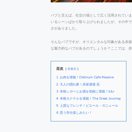
パブと言えば、社交の場として広く活用されていま
いるシーンばかり取り上げられましたが、その中で
さがありました。
そんなパブですが、オリエンタルな印象がある赤坂
な魅力的なパブがあるのでしょうか？ここでは、赤
目次
非表示
1
お肉を堪能！Délirium Café Réserve
2
大人の隠れ家！赤坂酒場 花
3
本格シガーとお酒を気軽に堪能！b&r
4
本格カクテルを堪能！The Great Journey
5
上質なフレンチ！ピエール・ガニェール
6
思う存分楽しみたい！