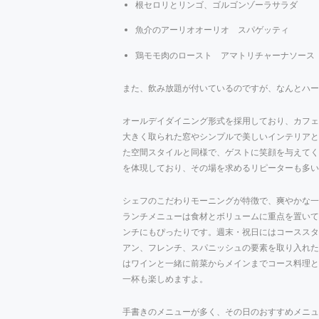
根セロリとリンゴ、ゴルゴンゾーラサラダ
魚介のアーリオオーリオ スパゲッティ
鶏モモ肉のロースト アマトリチャーナソース
また、飲み放題が付いているのですが、なんとハー
オールデイダイニング形式を採用しており、カフェ
大きく取られた窓やシンプルで美しいインテリアと
た空間スタイルと同様で、ゲストに笑顔を与えてく
を体現しており、その場を求めるリピーターも多い
シェフのこだわりモーニングが特徴で、爽やかな一
ランチメニューは食材とボリュームに重点を置いて
ンチにもぴったりです。週末・祝日にはコーススタ
アン、フレンチ、スパニッシュの要素を取り入れた
はワインと一緒に前菜からメインまでコース料理と
一杯も楽しめますよ。
手書きのメニューが多く、その日のおすすめメニュ