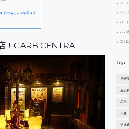
デー
ナン
MP 四ツ谷しんみち通り店
バー
(
パブ
(
立ち
GARB CENTRAL
Tags
三軒
五反
品川
大森
恵比