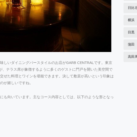
日比
横浜
目黒
蒲田
高田
しいダイニングバースタイルのお店がGARB CENTRALです。東京
が、テラス席が象徴するように多くのゲストに門戸を開いた美空間で
交ぜた料理とワインを堪能できます。決して敷居が高いという印象は
のが嬉しいですね。
にも向いています。主なコース内容としては、以下のような形となっ