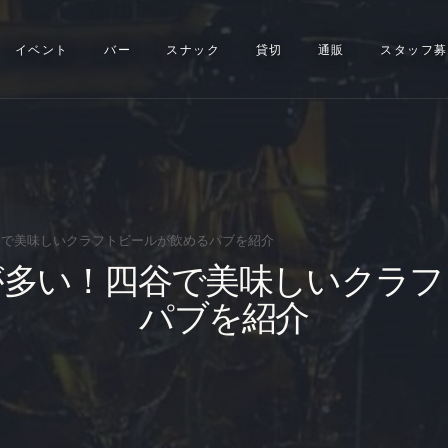
イベント
イベント
バー
スナック
貸切
通販
スタッフ募
バー
スナック
貸切
通販
で美味しいクラフトビールが飲めるパブを紹介
が多い！四谷で美味しいクラフ
スタッフ募集
パブを紹介
問い合わせ