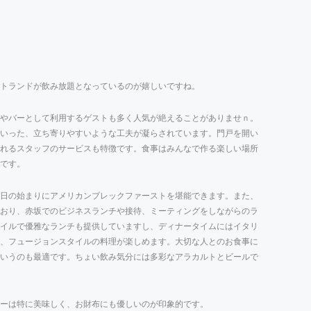
トランドが飲み放題となっているのが嬉しいですね。
やバーとして利用するゲストも多く人気が絶えることがありませｎ。
いった、立ち寄りやすいような工夫が凝らされています。門戸を開い
れるスタッフのサービスも特徴です。食事はみんなで作る楽しい場所
です。
日の始まりにアメリカンブレックファーストを堪能できます。また、
おり、赤坂でのビジネスランチや接待、ミーティングをしながらのラ
イルで優雅なランチも提供していますし、ディナータイムにはイタリ
、フュージョンスタイルの料理が楽しめます。大切な人とのお食事に
いうのも最適です。ちょい飲み気分には多彩なアラカルトとビールで
ーは特に美味しく、お財布にも優しいのが印象的です。