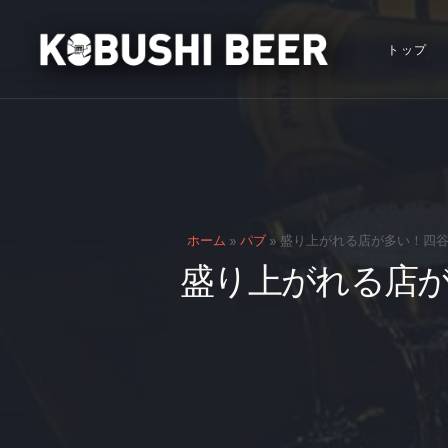
トップ
ホーム
»
パブ
»
盛り上がれる店が多い！四谷
盛り上がれる店