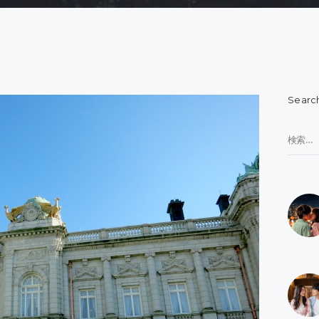
Searc
検
索: