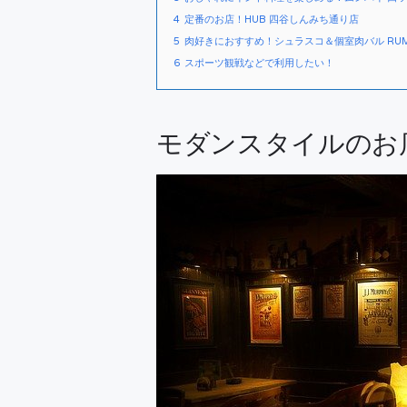
4
定番のお店！HUB 四谷しんみち通り店
5
肉好きにおすすめ！シュラスコ＆個室肉バル RU
6
スポーツ観戦などで利用したい！
モダンスタイルのお店！