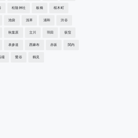
谷
松陰神社
板橋
桜木町
池袋
浅草
浦和
渋谷
秋葉原
立川
羽田
荻窪
表参道
西麻布
赤坂
関内
馬場
鶯谷
鶴見