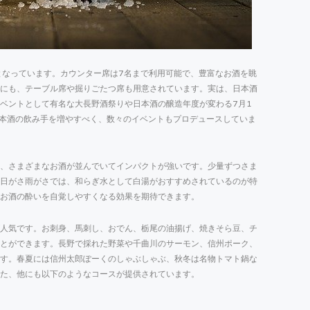
となっています。カウンター席は7名まで利用可能で、豊富なお酒を眺
にも、テーブル席や掘りごたつ席も用意されています。実は、日本酒
ベントとして有名な大長野酒祭りや日本酒の醸造年度が変わる7月1
日本酒の飲み手を増やすべく、数々のイベントもプロデュースしていま
、さまざまなお酒が並んでいてインパクトが強いです。少量ずつさま
日がさ雨がさでは、和らぎ水として白湯がおすすめされているのが特
お酒の酔いを自覚しやすくなる効果を期待できます。
人気です。お刺身、馬刺し、おでん、栃尾の油揚げ、焼きそら豆、チ
とができます。長野で採れた野菜や千曲川のサーモン、信州ポーク、
す。春夏には信州太郎ぽーくのしゃぶしゃぶ、秋冬は名物トマト鍋な
た、他にも以下のようなコースが提供されています。