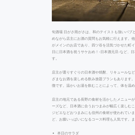
旬酒場 日がさ雨がさは、和のテイストも強いパブ
めながら店主にお酒の質問もお気軽に行えます。他
がメインのお店であり、四ツ谷を活気づかせた町イ
日に日本酒を祝うサケおめ！-日本酒元旦-など、
す。
店主が選りすぐりの日本酒や焼酎、リキュールなど
ざまなお酒を楽しめる飲み放題プランもあります。
徴です。温かいお湯を飲むことによって、体を温め
店主の地元である長野の食材を活かしたメニューが
ーズなど、日本酒に合うおつまみが幅広く楽しむこ
ジビエなどおつまみにも信州の食材が使われていま
ど、お腹いっぱいになるコース料理も人気です。ま
本日のサラダ