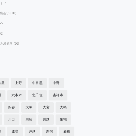
ト
(113)
パ出会い
(111)
55)
52)
飲み居酒屋
(56)
茶屋
上野
中目黒
中野
田
六本木
北千住
吉祥寺
四谷
大塚
大宮
大崎
川口
川崎
川越
巣鴨
寿
成増
戸越
新宿
新橋