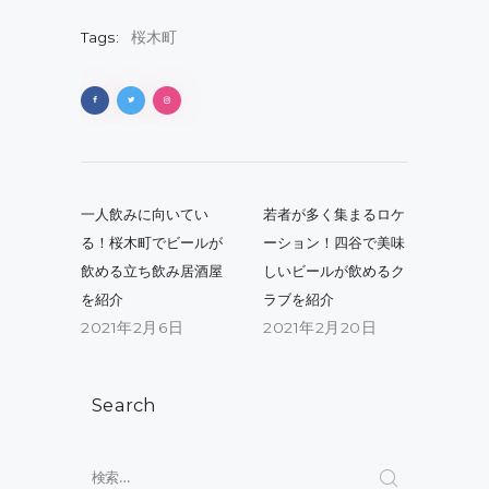
Tags:
桜木町
投
稿
Previous
Next
一人飲みに向いてい
若者が多く集まるロケ
post:
post:
ナ
る！桜木町でビールが
ーション！四谷で美味
飲める立ち飲み居酒屋
しいビールが飲めるク
ビ
を紹介
ラブを紹介
ゲ
2021年2月6日
2021年2月20日
ー
シ
Search
ョ
ン
検
索: