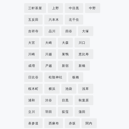
三軒茶屋
上野
中目黒
中野
五反田
六本木
北千住
吉祥寺
品川
四谷
大塚
大宮
大崎
大森
川口
川崎
川越
巣鴨
恵比寿
成増
戸越
新宿
新橋
日比谷
松陰神社
板橋
桜木町
横浜
池袋
浅草
浦和
渋谷
目黒
秋葉原
立川
羽田
荻窪
蒲田
表参道
西麻布
赤坂
関内