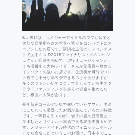
Bar黒月は、元メジャーアイドルのママが音楽と
大切な居場所を次の世界へ繋ぐをコンセプトにオ
ープンしたお店です。講談社主催のミスコンテス
トであるミスiD2018ファイナリストのムンヒジ
ュさんが店長を務めて、現役ミュージシャンとし
ても活躍する大内ライダーさんが副店長を務める
インパクトの強いお店です。生演奏が可能でコロ
ナ禍でも十分な集客ができる広さがありますが、
多くのファンがいてコロナで苦しんでいる中でク
ラウドファンディングを多くの資金を集めるな
ど、根強い人気がありす。
長年新宿ゴールデン街で働いていたママが、国産
にこだわって厳選したお酒が並んでいるのが特徴
です。一際目を引くのが、岩手の喜久盛酒造とコ
ラボしたオリジナル日本酒である韓流美脚固めで
す。メジャーアイドル時代のフィニッシュホール
ドから命名したというこのお酒は、日本中でここ