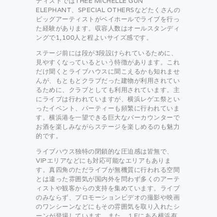
ティストではTHEE MICHELLE GUN
ELEPHANT、SPECIAL OTHERSなどたくさんの
ビッグアーティストがベイホールでライブを行っ
た経験があります。収容人数はオールスタンディ
ングで1,100人と程よいサイズ感です。
ステージ前には段が3段設けられているために、
見やすくなっているという特徴があります。これ
だけ聞くとライブハウスに聞こえるかも知れませ
んが、もともとクラブだった建物が利用されてい
るために、クラブとしても利用されています。主
にライブは行われていますが、横浜レゲエ祭とい
ったイベント、パーティーも頻繁に行われていま
す。横浜港を一望できる巨大なバーカウンターで
お酒を楽しみながらステージを楽しめるのも魅力
的です。
ライブハウス独特の閉鎖的な圧迫感は皆無で、
VIPエリアなどにも対応可能なエリアもありま
す。真四角のただライブが無機質に行われる空間
とは違った雰囲気が国内外を問わず多くのアーテ
ィストや観客からの支持を集めています。ライブ
のみならず、プロモーションビデオの撮影や映画
のワンシーンなどにもその雰囲気を取り入れたシ
ーンが登場しています。また、１Fにある横浜有