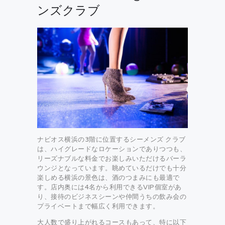
ンズクラブ
ナビオス横浜の3階に位置するシーメンズ クラブ
は、ハイグレードなロケーションでありつつも、
リーズナブルな料金でお楽しみいただけるバーラ
ウンジとなっています。眺めているだけでも十分
楽しめる横浜の景色は、酒のつまみにも最適で
す。店内奥には4名から利用できるVIP個室があ
り、接待のビジネスシーンや仲間うちの飲み会の
プライベートまで幅広く利用できます。
大人数で盛り上がれるコースもあって、特に以下