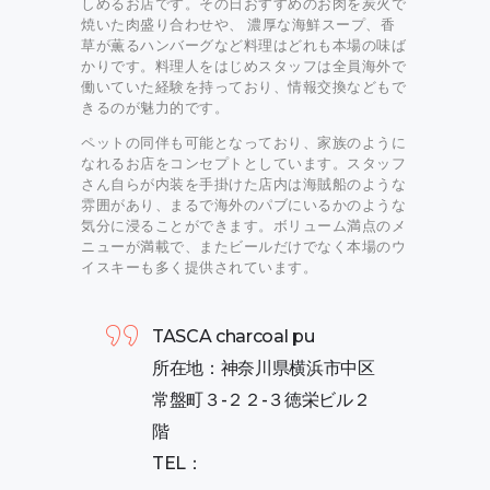
しめるお店です。その日おすすめのお肉を炭火で
焼いた肉盛り合わせや、 濃厚な海鮮スープ、香
草が薫るハンバーグなど料理はどれも本場の味ば
かりです。料理人をはじめスタッフは全員海外で
働いていた経験を持っており、情報交換などもで
きるのが魅力的です。
ペットの同伴も可能となっており、家族のように
なれるお店をコンセプトとしています。スタッフ
さん自らが内装を手掛けた店内は海賊船のような
雰囲があり、まるで海外のパブにいるかのような
気分に浸ることができます。ボリューム満点のメ
ニューが満載で、またビールだけでなく本場のウ
イスキーも多く提供されています。
TASCA charcoal pu
所在地：神奈川県横浜市中区
常盤町３-２２-３徳栄ビル２
階
TEL：