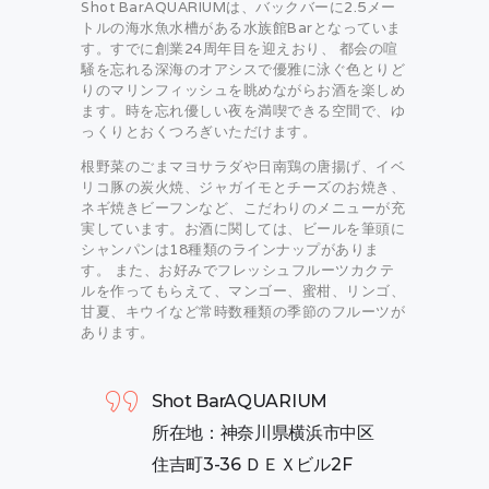
Shot BarAQUARIUMは、バックバーに2.5メー
トルの海水魚水槽がある水族館Barとなっていま
す。すでに創業24周年目を迎えおり、 都会の喧
騒を忘れる深海のオアシスで優雅に泳ぐ色とりど
りのマリンフィッシュを眺めながらお酒を楽しめ
ます。時を忘れ優しい夜を満喫できる空間で、ゆ
っくりとおくつろぎいただけます。
根野菜のごまマヨサラダや日南鶏の唐揚げ、イベ
リコ豚の炭火焼、ジャガイモとチーズのお焼き、
ネギ焼きビーフンなど、こだわりのメニューが充
実しています。お酒に関しては、ビールを筆頭に
シャンパンは18種類のラインナップがありま
す。 また、お好みでフレッシュフルーツカクテ
ルを作ってもらえて、マンゴー、蜜柑、リンゴ、
甘夏、キウイなど常時数種類の季節のフルーツが
あります。
Shot BarAQUARIUM
所在地：神奈川県横浜市中区
住吉町3-36 ＤＥＸビル2F