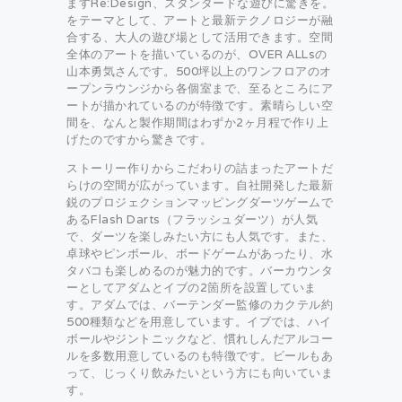
ますRe:Design、スタンダードな遊びに驚きを。
をテーマとして、アートと最新テクノロジーが融
合する、大人の遊び場として活用できます。空間
全体のアートを描いているのが、OVER ALLsの
山本勇気さんです。500坪以上のワンフロアのオ
ープンラウンジから各個室まで、至るところにア
ートが描かれているのが特徴です。素晴らしい空
間を、なんと製作期間はわずか2ヶ月程で作り上
げたのですから驚きです。
ストーリー作りからこだわりの詰まったアートだ
らけの空間が広がっています。自社開発した最新
鋭のプロジェクションマッピングダーツゲームで
あるFlash Darts（フラッシュダーツ）が人気
で、ダーツを楽しみたい方にも人気です。また、
卓球やピンボール、ボードゲームがあったり、水
タバコも楽しめるのが魅力的です。バーカウンタ
ーとしてアダムとイブの2箇所を設置していま
す。アダムでは、バーテンダー監修のカクテル約
500種類などを用意しています。イブでは、ハイ
ボールやジントニックなど、慣れしんだアルコー
ルを多数用意しているのも特徴です。ビールもあ
って、じっくり飲みたいという方にも向いていま
す。