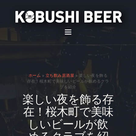
イベント
バー
スナック
ホーム
»
立ち飲み居酒屋
»
楽しい夜を飾る
貸切
存在！桜木町で美味しいビールが飲めるクラ
ブを紹介
通販
楽しい夜を飾る存
スタッフ募集
在！桜木町で美味
問い合わせ
しいビールが飲