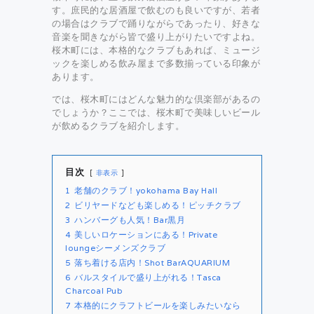
す。庶民的な居酒屋で飲むのも良いですが、若者
の場合はクラブで踊りながらであったり、好きな
音楽を聞きながら皆で盛り上がりたいですよね。
桜木町には、本格的なクラブもあれば、ミュージ
ックを楽しめる飲み屋まで多数揃っている印象が
あります。
では、桜木町にはどんな魅力的な倶楽部があるの
でしょうか？ここでは、桜木町で美味しいビール
が飲めるクラブを紹介します。
目次
非表示
1
老舗のクラブ！yokohama Bay Hall
2
ビリヤードなども楽しめる！ピッチクラブ
3
ハンバーグも人気！Bar黒月
4
美しいロケーションにある！Private
loungeシーメンズクラブ
5
落ち着ける店内！Shot BarAQUARIUM
6
バルスタイルで盛り上がれる！Tasca
Charcoal Pub
7
本格的にクラフトビールを楽しみたいなら