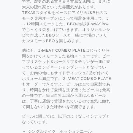
です。歴史のある古き良き古風な店内は、まさに
大人の隠れ家といった雰囲気があります。
TEXASスタイルをベースにアメリカJ&R社のス
モーク専用オーブンによって桜薪を使用して、3
～12時間スモークした、BBQの鉄則Low&Slow
でじっくり焼き上げていきます。オリジナルレシ
ピで作成したBBQソースと一緒に本場のアメリ
カンスモークBBQを楽しめます。
他にも、3-MEAT COMBO PLATEはじっくり時
間をかけてスモークした名物メニューです。ビー
フブリスケット＆ポークリブ＆チキンが一皿に乗
っているコンビネーションプレートとなってい
て、お肉の他にもサイドディッシュ2品が付いて
ボリューム満点です。２-MEAT COMBO PLATE
もオーダーできますよ。ビールは全て自家製であ
り、時間をかけて愛情を注ぎ造ったビールは最高
の一杯です。毎日自社工場から運ばれるビール
は、丁寧に店舗で管理されているので空気に触れ
て間もない生きた味わいを堪能できます。
ビールに関しては、以下のようなラインナップと
なっています。
シングルテイク セッションエール