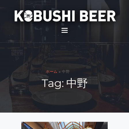
イベント
バー
スナック
ホーム
»
中野
貸切
Tag: 中野
通販
スタッフ募集
問い合わせ