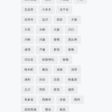
五反田
六本木
北千住
吉祥寺
品川
四谷
大塚
大宮
大崎
大森
川口
川崎
川越
巣鴨
恵比寿
成増
戸越
新宿
新橋
日比谷
松陰神社
板橋
桜木町
横浜
池袋
浅草
浦和
渋谷
目黒
秋葉原
立川
羽田
荻窪
蒲田
表参道
西麻布
赤坂
関内
高田馬場
鶯谷
鶴見