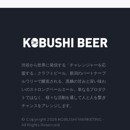
渋谷から世界に発信する「チャレンジャーを応
援する」クラフトビール。新潟のパートナーブ
ルワリーで醸造される、黒糖の甘みと深い味わ
いのストロングペールエール。単なるプロダク
トではなく、様々な活動を通して人と人を繋ぎ
チャンスをアレンジします。
© Copyright 2026
KOBUSHI MARKETING
-
All Rights Reserved