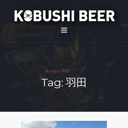
イベント
バー
スナック
ホーム
»
羽田
貸切
Tag: 羽田
通販
スタッフ募集
問い合わせ