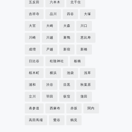
五反田
六本木
北千住
吉祥寺
品川
四谷
大塚
大宮
大崎
大森
川口
川崎
川越
巣鴨
恵比寿
成増
戸越
新宿
新橋
日比谷
松陰神社
板橋
桜木町
横浜
池袋
浅草
浦和
渋谷
目黒
秋葉原
立川
羽田
荻窪
蒲田
表参道
西麻布
赤坂
関内
高田馬場
鶯谷
鶴見