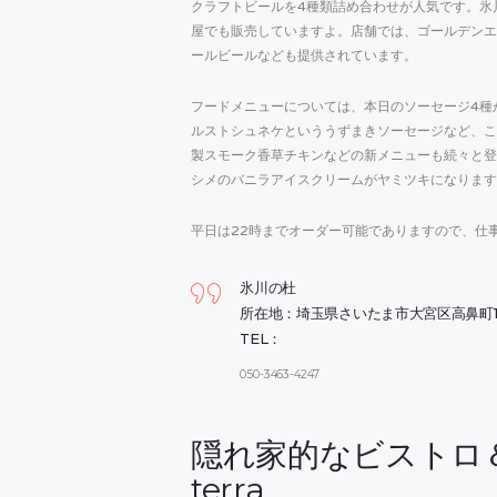
クラフトビールを4種類詰め合わせが人気です。氷川
屋でも販売していますよ。店舗では、ゴールデンエ
ールビールなども提供されています。
フードメニューについては、本日のソーセージ4種
ルストシュネケといううずまきソーセージなど、こ
製スモーク香草チキンなどの新メニューも続々と登
シメのバニラアイスクリームがヤミツキになります
平日は22時までオーダー可能でありますので、仕
氷川の杜
所在地：埼玉県さいたま市大宮区高鼻町1-3
TEL：
050-3463-4247
隠れ家的なビストロ＆ダ
terra