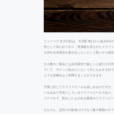
リューパブ 氷川の杜は、大宮駅 東口から徒歩6
所として知られており、煮沸釜を見ながらクラフト
を誇れる名産品を産み出したいという思いから誕生
少人数のご宴会には店内貸切で親しい人達だけの空
ていて、サクッと飲みたいという方にもおすすめで
人でも気兼ねなく利用することができます。
予算に応じてクラフトビールを楽しめるのですが、
いを込めて手造りしているクラフトビールであり
ズナブルで、飲みごたえがある最高のクラフトビー
もちろん、店内での飲食だけでなく数十種類のギフ