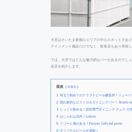
大宮はさいたま新都心エリアの中心スポットであり
テインメント施設だけでなく、飲食店もあり美味
では、大宮ではどんな魅力的なバーがあるのでしょ
名店を紹介します。
目次
非表示
1
埼玉で初めてのクラフトビール醸造所！リューパ
2
隠れ家的なビストロ＆ダイニングバー！ Bistro ter
3
じっくり飲める！貸切専門ダイニング チュラ 大
4
おしゃれな店内！Listino
5
リゾート感がある！Piccolo Cafe del porto
6
オリジナルビールを堪能！