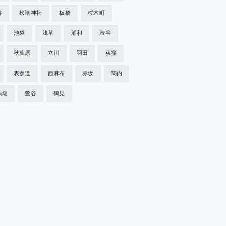
谷
松陰神社
板橋
桜木町
池袋
浅草
浦和
渋谷
秋葉原
立川
羽田
荻窪
表参道
西麻布
赤坂
関内
馬場
鶯谷
鶴見