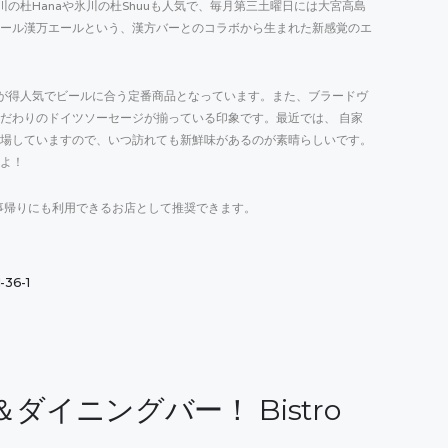
の杜Hanaや氷川の杜Shuuも人気で、毎月第三土曜日には大宮高島
ール漢万エールという、漢方バーとのコラボから生まれた新感覚のエ
が得人気でビールに合う定番商品となっています。また、ブラードヴ
だわりのドイツソーセージが揃っている印象です。最近では、 自家
場していますので、いつ訪れても新鮮味があるのが素晴らしいです。
よ！
事帰りにも利用できるお店として推奨できます。
6-1
イニングバー！ Bistro