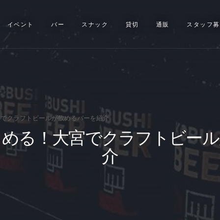
イベント
イベント
バー
スナック
貸切
通販
スタッフ募
バー
スナック
貸切
通販
でクラフトビールが飲めるバーを紹介
しめる！大宮でクラフトビール
スタッフ募集
介
問い合わせ