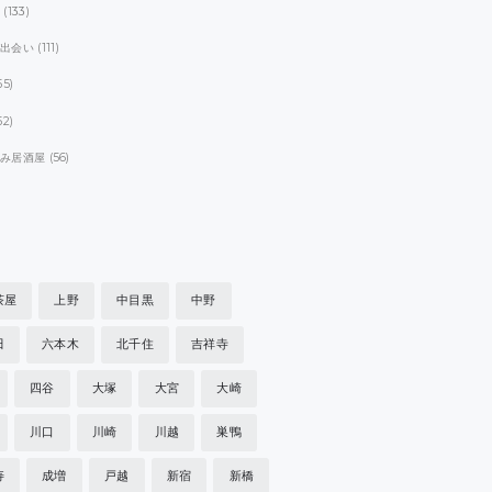
ト
(133)
パ出会い
(111)
55)
52)
飲み居酒屋
(56)
茶屋
上野
中目黒
中野
田
六本木
北千住
吉祥寺
四谷
大塚
大宮
大崎
川口
川崎
川越
巣鴨
寿
成増
戸越
新宿
新橋