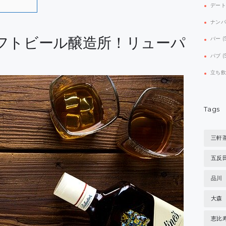
デー
ナン
フトビール醸造所！リューパ
バー
(
パブ
(
立ち
Tags
三軒
五反
品川
大森
恵比