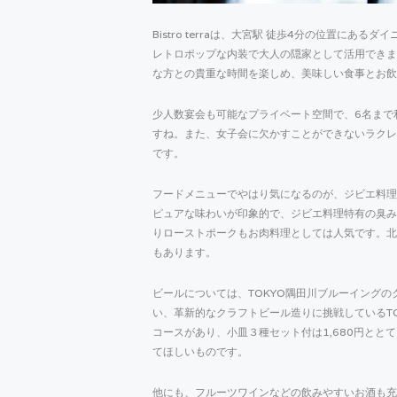
Bistro terraは、大宮駅 徒歩4分の位置に
レトロポップな内装で大人の隠家として活用できま
な方との貴重な時間を楽しめ、美味しい食事とお飲
少人数宴会も可能なプライベート空間で、6名まで
すね。また、女子会に欠かすことができないラクレ
です。
フードメニューでやはり気になるのが、ジビエ料理
ピュアな味わいが印象的で、ジビエ料理特有の臭み
りローストポークもお肉料理としては人気です。北
もあります。
ビールについては、TOKYO隅田川ブルーイング
い、革新的なクラフトビール造りに挑戦しているT
コースがあり、小皿３種セット付は1,680円と
てほしいものです。
他にも、フルーツワインなどの飲みやすいお酒も充