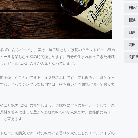
日比
横浜
目黒
蒲田
分の位置にあるバーです。実は、埼玉県としては初のクラフトビール醸造
ビールを楽しむ至福の時間楽しめます。自分の生まれ育ってきた地域
高田
したビールは氷川の杜が人気となっています。
間を楽しむことができるサイズ感のお店です。立ち飲みも可能となっ
すね。至ってシンプルな店内では、落ち着いた雰囲気が漂っており大
やはり魅力は氷川の杜でしょう。ご縁を繋ぐものをイメージして、思
、原料を贅沢に使った豊かで多様な味わいが人気です。価格的にもリー
ルと言えます。
トビールも購入でき、特に味わいと香りを大切にしたエールタイプの