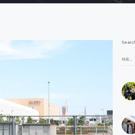
Searc
検
索: