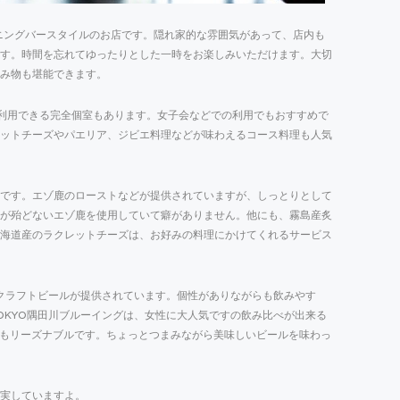
あるダイニングバースタイルのお店です。隠れ家的な雰囲気があって、店内も
す。時間を忘れてゆったりとした一時をお楽しみいただけます。大切
み物も堪能できます。
利用できる完全個室もあります。女子会などでの利用でもおすすめで
ットチーズやパエリア、ジビエ料理などが味わえるコース料理も人気
です。エゾ鹿のローストなどが提供されていますが、しっとりとして
が殆どないエゾ鹿を使用していて癖がありません。他にも、霧島産炙
海道産のラクレットチーズは、お好みの料理にかけてくれるサービス
のクラフトビールが提供されています。個性がありながらも飲みやす
OKYO隅田川ブルーイングは、女性に大人気ですの飲み比べが出来る
とてもリーズナブルです。ちょっとつまみながら美味しいビールを味わっ
実していますよ。