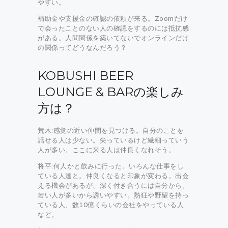
やすい。
補助金や支援金の確認の依頼が来る。Zoomだけ
で会ったことのない人の確認をするのには抵抗感
がある。人間関係を築いてないでオンラインだけ
の関係ってどうなんだろう？
KOBUSHI BEER
LOUNGE & BARの楽しみ
方は？
荒木:感覚の近い仲間を見つける。自分のことを
話せる人は少ない。尖っているけど繊細っていう
人が多い。ここに来る人は仲良くなれそう。
将平:何人かと飲みに行った。いろんな仕事をし
ている人達と。仲良くなると印象が変わる。出会
える機会があるが、深く付き合うには自分から。
若い人が多いから誘いやすい。熱狂や野望を持っ
ている人、数10億くらいの会社をやっている人
など。