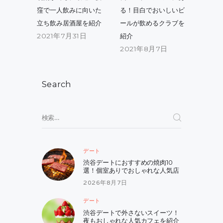
post:
post:
ナ
窪で一人飲みに向いた
る！目白でおいしいビ
立ち飲み居酒屋を紹介
ールが飲めるクラブを
ビ
2021年7月31日
紹介
ゲ
2021年8月7日
ー
シ
Search
ョ
ン
検
索:
デート
渋谷デートにおすすめの焼肉10
選！個室ありでおしゃれな人気店
2026年8月7日
デート
渋谷デートで外さないスイーツ！
夜もおしゃれな人気カフェを紹介