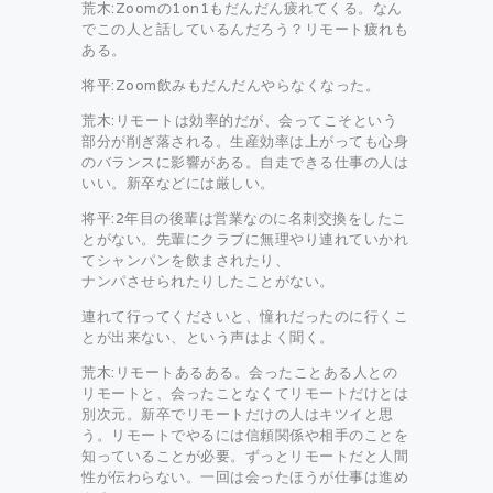
荒木:Zoomの1on1もだんだん疲れてくる。なん
でこの人と話しているんだろう？リモート疲れも
ある。
将平:Zoom飲みもだんだんやらなくなった。
荒木:リモートは効率的だが、会ってこそという
部分が削ぎ落される。生産効率は上がっても心身
のバランスに影響がある。自走できる仕事の人は
いい。新卒などには厳しい。
将平:2年目の後輩は営業なのに名刺交換をしたこ
とがない。先輩にクラブに無理やり連れていかれ
てシャンパンを飲まされたり、
ナンパさせられたりしたことがない。
連れて行ってくださいと、憧れだったのに行くこ
とが出来ない、という声はよく聞く。
荒木:リモートあるある。会ったことある人との
リモートと、会ったことなくてリモートだけとは
別次元。新卒でリモートだけの人はキツイと思
う。リモートでやるには信頼関係や相手のことを
知っていることが必要。ずっとリモートだと人間
性が伝わらない。一回は会ったほうが仕事は進め