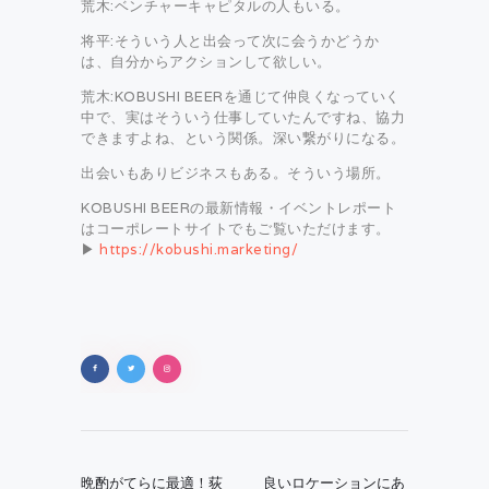
荒木:ベンチャーキャピタルの人もいる。
将平:そういう人と出会って次に会うかどうか
は、自分からアクションして欲しい。
荒木:KOBUSHI BEERを通じて仲良くなっていく
中で、実はそういう仕事していたんですね、協力
できますよね、という関係。深い繋がりになる。
出会いもありビジネスもある。そういう場所。
KOBUSHI BEERの最新情報・イベントレポート
はコーポレートサイトでもご覧いただけます。
▶
https://kobushi.marketing/
投
稿
Previous
Next
晩酌がてらに最適！荻
良いロケーションにあ