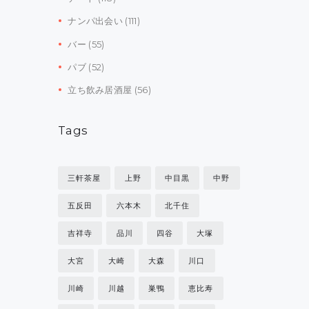
ナンパ出会い
(111)
バー
(55)
パブ
(52)
立ち飲み居酒屋
(56)
Tags
三軒茶屋
上野
中目黒
中野
五反田
六本木
北千住
吉祥寺
品川
四谷
大塚
大宮
大崎
大森
川口
川崎
川越
巣鴨
恵比寿