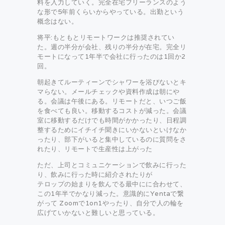
料を入力していく。完全在宅フリーランスのよう
な形で5年前くらいからやっている。出勤という
概念はない。
将平:もともとリモートワークは推奨されてい
た。週の半分が会社、残りの半分が在宅。完全リ
モートになって1年半で会社に行ったのは1回か2
回。
朝起きてルーティーンでシャワーを浴びないとキ
マらない。メールチェックや資料作成は朝にや
る。会議は午後にある。リモートだと、いつご飯
を食べても良い。移動するコストが減った。会議
室に移動するだけでも時間がかかったり、日程調
整するためにイチイチ聞きにいかないといけなか
ったり、部下がいると集中しているのに質問をさ
れたり、リモートで生産性は上がった
ただ、上司とコミュニケーションで飲みに行った
り、飲みに行った時に紹介されたりが
テロップの始まりを飲んでる最中にに合わせて、
この1年半でかなり減った。意識的にYentaで繋
がって Zoomで1on1やったり、自分で人の輪を
広げていかないと難しいと思っている。