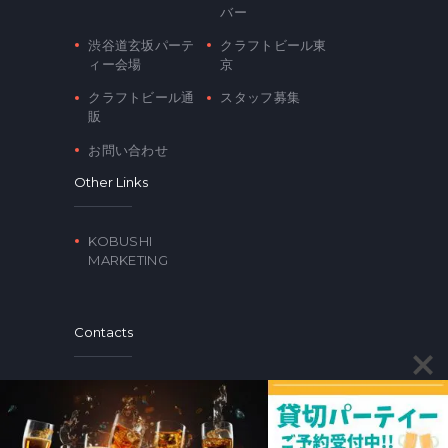
バー
渋谷道玄坂パーテ
クラフトビール東
ィー会場
京
クラフトビール通
スタッフ募集
販
お問い合わせ
Other Links
KOBUSHI
MARKETING
Contacts
〒150-0043 東京都渋谷区道玄坂2-17-2 トップ美奄
2F
03-6679-3642