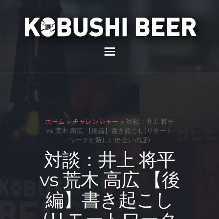
イベント
バー
スナック
ホーム
»
チャレンジャー
»
対談：井上 将平
貸切
vs 荒木 高広 【後編】書き起こし(リモート
ワークと新しい出会いの話)
通販
対談：井上 将平
スタッフ募集
vs 荒木 高広 【後
問い合わせ
編】書き起こし