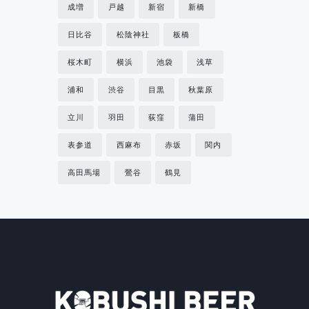
成増
戸越
新宿
新橋
日比谷
松陰神社
板橋
桜木町
横浜
池袋
浅草
浦和
渋谷
目黒
秋葉原
立川
羽田
荻窪
蒲田
表参道
西麻布
赤坂
関内
高田馬場
鶯谷
鶴見