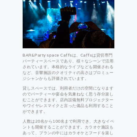
BAR&Party space Caffsは、Caffsは貸切専門
パーティースペースであり、様々なシーンで活用
されています。本格的なライブなども開催される
など、音響施設のクオリティの高さはプロミュー
ジシャンからも評価されています。
貸しスペースでは、利用者だけの空間になります
のでパーティーや宴会を気兼ねなく思う存分楽し
むことができます。店内設備無料プロジェクター
やワイヤレスマイクと言った備品も利用すること
ができます。
人数は20名から100名まで利用でき、大きなイベ
ントも開催することができます。カラオケ施設も
あって、プランの中にはカラオケとフードを楽し