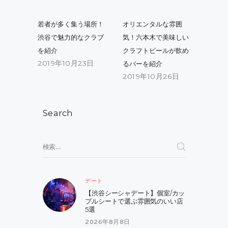
投
稿
Previous
Next
若者が多く集う場所！
オリエンタルな雰囲
post:
post:
ナ
渋谷で魅力的なクラブ
気！六本木で美味しい
を紹介
クラフトビールが飲め
ビ
2019年10月23日
るバーを紹介
ゲ
2019年10月26日
ー
シ
Search
ョ
ン
検
索:
デート
【渋谷シーシャデート】個室/カッ
プルシートで選ぶ雰囲気のいい店
5選
2026年8月8日