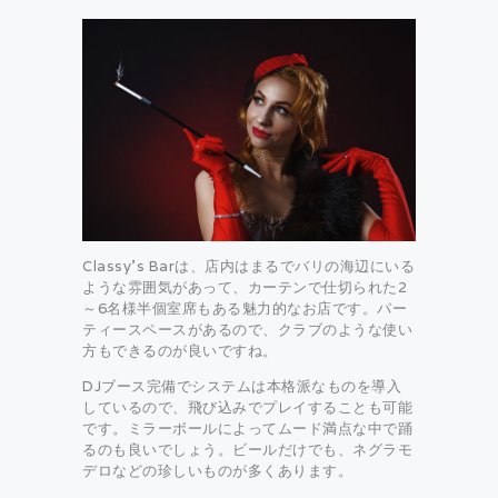
Classy’s Barは、店内はまるでバリの海辺にいる
ような雰囲気があって、カーテンで仕切られた2
～6名様半個室席もある魅力的なお店です。パー
ティースペースがあるので、クラブのような使い
方もできるのが良いですね。
DJブース完備でシステムは本格派なものを導入
しているので、飛び込みでプレイすることも可能
です。ミラーボールによってムード満点な中で踊
るのも良いでしょう。ビールだけでも、ネグラモ
デロなどの珍しいものが多くあります。