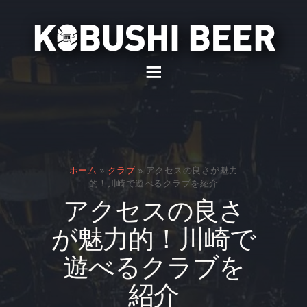
イベント
バー
スナック
ホーム
»
クラブ
»
アクセスの良さが魅力
貸切
的！川崎で遊べるクラブを紹介
アクセスの良さ
通販
が魅力的！川崎で
スタッフ募集
遊べるクラブを
問い合わせ
紹介