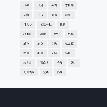
川崎
川越
巣鴨
恵比寿
成増
戸越
新宿
新橋
日比谷
松陰神社
板橋
桜木町
横浜
池袋
浅草
浦和
渋谷
目黒
秋葉原
立川
羽田
荻窪
蒲田
表参道
西麻布
赤坂
関内
高田馬場
鶯谷
鶴見