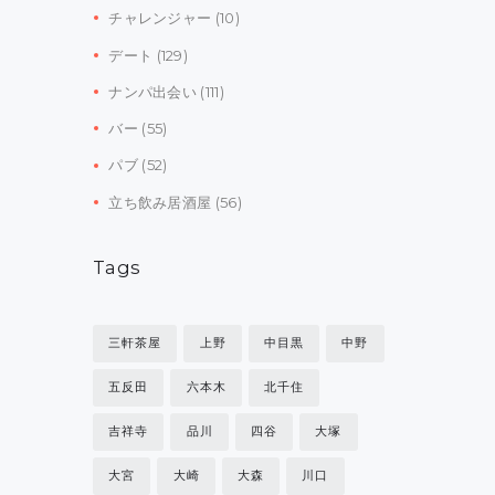
チャレンジャー
(10)
デート
(129)
ナンパ出会い
(111)
バー
(55)
パブ
(52)
立ち飲み居酒屋
(56)
Tags
三軒茶屋
上野
中目黒
中野
五反田
六本木
北千住
吉祥寺
品川
四谷
大塚
大宮
大崎
大森
川口