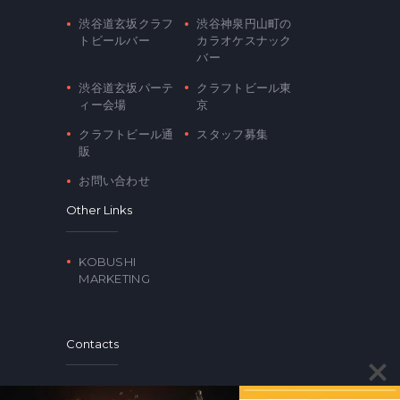
渋谷道玄坂クラフ
渋谷神泉円山町の
トビールバー
カラオケスナック
バー
渋谷道玄坂パーテ
クラフトビール東
ィー会場
京
クラフトビール通
スタッフ募集
販
お問い合わせ
Other Links
KOBUSHI
MARKETING
Contacts
〒150-0043 東京都渋谷区道玄坂2-17-2 トップ美奄