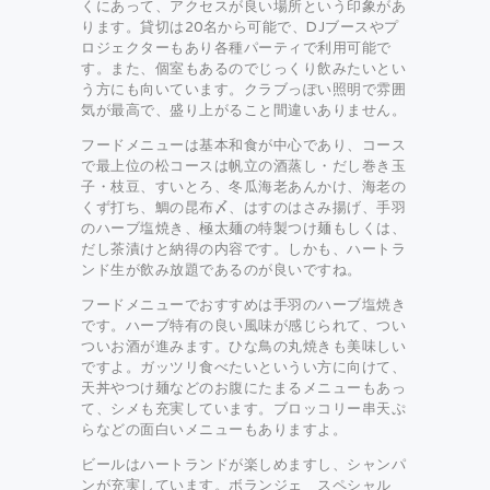
くにあって、アクセスが良い場所という印象があ
ります。貸切は20名から可能で、DJブースやプ
ロジェクターもあり各種パーティで利用可能で
す。また、個室もあるのでじっくり飲みたいとい
う方にも向いています。クラブっぽい照明で雰囲
気が最高で、盛り上がること間違いありません。
フードメニューは基本和食が中心であり、コース
で最上位の松コースは帆立の酒蒸し・だし巻き玉
子・枝豆、すいとろ、冬瓜海老あんかけ、海老の
くず打ち、鯛の昆布〆、はすのはさみ揚げ、手羽
のハーブ塩焼き、極太麺の特製つけ麺もしくは、
だし茶漬けと納得の内容です。しかも、ハートラ
ンド生が飲み放題であるのが良いですね。
フードメニューでおすすめは手羽のハーブ塩焼き
です。ハーブ特有の良い風味が感じられて、つい
ついお酒が進みます。ひな鳥の丸焼きも美味しい
ですよ。ガッツリ食べたいというい方に向けて、
天丼やつけ麺などのお腹にたまるメニューもあっ
て、シメも充実しています。ブロッコリー串天ぷ
らなどの面白いメニューもありますよ。
ビールはハートランドが楽しめますし、シャンパ
ンが充実しています。ボランジェ スペシャル