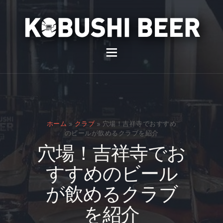
イベント
バー
スナック
ホーム
»
クラブ
»
穴場！吉祥寺でおすすめ
貸切
のビールが飲めるクラブを紹介
穴場！吉祥寺でお
通販
すすめのビール
スタッフ募集
が飲めるクラブ
問い合わせ
を紹介