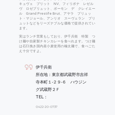
キュヴェ ブリット NV、フィリポナ レゼル
ヴ ロゼブリュット、ボーモン デ クレイエー
ル Grand Prestife Brut、アヤラ ブリュッ
ト・マジョール、アンリオ スーヴェラン ブリ
ュットなどをリーズナブルな価格で提供されてい
ます。
実はランチ営業もしており、伊千兵衛 特製 つ
け麺や自家製チキンカレーを食べれます。つけ麺
は石臼挽き国内産小麦使用の極太麺で、食べごた
え十分ですよ。
伊千兵衛
所在地：東京都武蔵野市吉祥
寺本町１‐２９‐６ ハウジン
グ武蔵野２Ｆ
TEL：
0422-20-0737