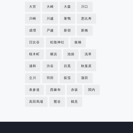
大宮
大崎
大森
川口
川崎
川越
巣鴨
恵比寿
成増
戸越
新宿
新橋
日比谷
松陰神社
板橋
桜木町
横浜
池袋
浅草
浦和
渋谷
目黒
秋葉原
立川
羽田
荻窪
蒲田
表参道
西麻布
赤坂
関内
高田馬場
鶯谷
鶴見