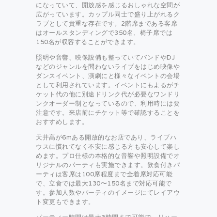
になっていて、開放感を感じるおしゃれな空間が
広がっています。カップル同士で盛り上がれるク
ラブとして貴重な存在です。2階席まである客席
はオールスタンディングで350名、椅子席では
150名が収容することができます。
照明や音響、映像設備も整っていてバンドやDJ
などのジャンルを問わないライブをはじめ映像や
ダンスイベント、演劇にと様々なイベントの会場
として利用されています。イベントにもよるがチ
ケット代の他に別途ドリンク代が必要なワンドリ
ンクオーダー制となっているので、利用時には要
注意です。来店前にチケット等で確認することを
おすすめします。
天井高が6mある開放的なお店であり、ライブハ
ウスに慣れてなく不安に感じる方も安心して楽し
めます。プロ仕様の本格的な音響や照明設備でオ
リジナルのパーティも実施できます。飲食付きパ
ーティは客席は100席程度まで全着席対応可能
で、立食では最大130〜150名まで対応可能で
す。参加人数やパーティのイメージにてレイアウ
ト変更もできます。