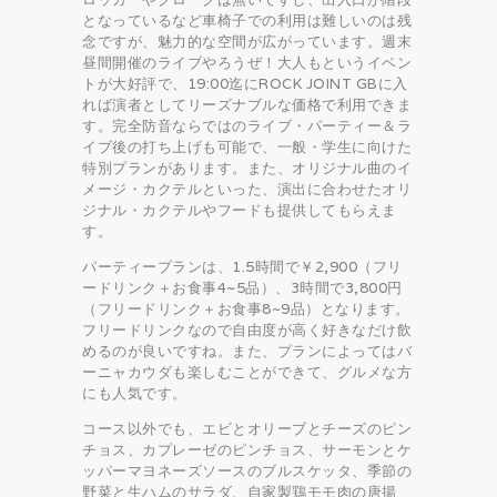
となっているなど車椅子での利用は難しいのは残
念ですが、魅力的な空間が広がっています。週末
昼間開催のライブやろうぜ！大人もというイベン
トが大好評で、19:00迄にROCK JOINT GBに入
れば演者としてリーズナブルな価格で利用できま
す。完全防音ならではのライブ・パーティー＆ラ
イブ後の打ち上げも可能で、一般・学生に向けた
特別プランがあります。また、オリジナル曲のイ
メージ・カクテルといった、演出に合わせたオリ
ジナル・カクテルやフードも提供してもらえま
す。
パーティープランは、1.5時間で￥2,900（フリ
ードリンク＋お食事4~5品）、3時間で3,800円
（フリードリンク＋お食事8~9品）となります。
フリードリンクなので自由度が高く好きなだけ飲
めるのが良いですね。また、プランによってはバ
ーニャカウダも楽しむことができて、グルメな方
にも人気です。
コース以外でも、エビとオリーブとチーズのピン
チョス、カプレーゼのピンチョス、サーモンとケ
ッパーマヨネーズソースのブルスケッタ、季節の
野菜と生ハムのサラダ、自家製鶏モモ肉の唐揚