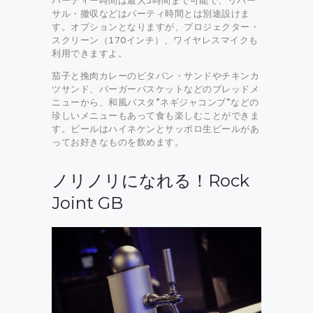
パーティー時間は最大3時間まで可能で、リハー
サル・撤収などはパーティ時間とは別途設けま
す。オプションとなりますが、プロジェクター・
スクリーン（170インチ）、ワイヤレスマイクも
利用できますよ。
茄子と挽肉カレーのピタパン・サンドやチキンカ
ツサンド、バーガーバスケットなどのブレッドメ
ニューから、和風パスタ”ネギジャコンブ”などの
珍しいメニューもあって食も楽しむことができま
す。ビールはハイネケンとサッポロ生ビールがあ
ってお好きなものを飲めます。
ノリノリになれる！Rock
Joint GB