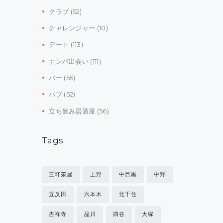
クラブ
(52)
チャレンジャー
(10)
デート
(113)
ナンパ出会い
(111)
バー
(55)
パブ
(52)
立ち飲み居酒屋
(56)
Tags
三軒茶屋
上野
中目黒
中野
五反田
六本木
北千住
吉祥寺
品川
四谷
大塚