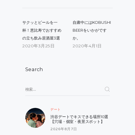
投
稿
Previous
Next
サクッとビールを一
自粛中にはKOBUSHI
post:
post:
ナ
杯！恵比寿でおすすめ
BEERをいかがです
の立ち飲み居酒屋3選
か。
ビ
2020年3月25日
2020年4月1日
ゲ
ー
シ
Search
ョ
検
ン
索:
デート
渋谷デートでキスできる場所10選
【穴場・個室・夜景スポット】
2026年8月7日