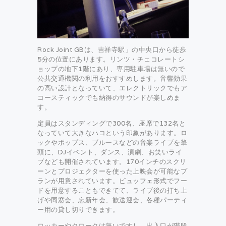
Rock Joint GBは、吉祥寺駅」の中央口から徒歩
5分の位置にあります。リンツ・チェコレートシ
ョップの地下1階にあり、専用駐車場は無いので
公共交通機関の利用をおすすめします。音響効果
の高い設計となっていて、エレクトリックでもア
コースティックでも納得のサウンドが楽しめま
す。
定員はスタンディングで300名、座席で132名と
なっていて大きなハコという印象があります。ロ
ックやポップス、ブルースなどの音楽ライブを筆
頭に、DJイベント、ダンス、演劇、お笑いライ
ブなども開催されています。170インチのスクリ
ーンとプロジェクターを使った上映会が可能なプ
ランが用意されています。ビュッフェ形式でフー
ドを用意することもできてて、ライブ後の打ち上
げや同窓会、忘新年会、歓送迎会、各種パーティ
ー用の貸し切りできます。
ロッカーやクロークは無いですし、出入口が階段