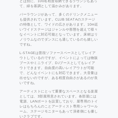
とは別に、100名程度収納できるラウンジもあっ
て、緑を基調として温かみがあります。
バーラウンジがあって、多くのドリンクメニュー
も提供されています。CLUB SEATAのステージ
の特徴として、ワイドの広さがあります。10m近
いワイドステージはジャンルや形態を超えて様々
なイベントに対応可能となっています。床材はリ
ノリウムなのでダンスにも適しているのも嬉しい
ですね。
L-STAGEは普段ソファースペースとしてレイア
ウトしているのですが、イベントによっては物販
ブースやミニライブ、DJブースとしてもレイア
ウトできます。自由度の高いレイアウトが可能
で、どんなイベントにも対応できます。大音量は
出せないのですが、ある程度自由さがあるのが良
いですね。
アーティストにとって重要なスペースとなる楽屋
としては、3部屋用意されています。各部屋には
電源、LANポートを設置しており、屋専用のトイ
レはもちろんのことアーティスト専用シャワール
ーム、ステージモニターもあって演者側にも優し
いクラブです。