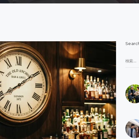
Searc
検
索: