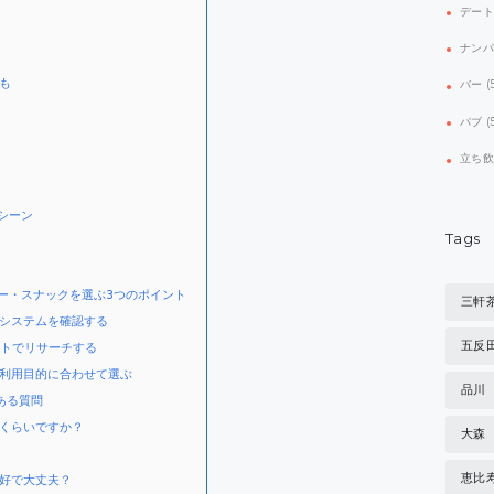
デー
ナン
も
バー
(
パブ
(
立ち
シーン
Tags
ー・スナックを選ぶ3つのポイント
三軒
システムを確認する
五反
イトでリサーチする
利用目的に合わせて選ぶ
品川
ある質問
くらいですか？
大森
恵比
好で大丈夫？