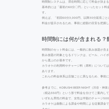
時間制システムは、滞在時間に応じて料金が決まる
基本的には「最初の60分〇円」といったセット料
す。
例えば、「初回60分3,000円、以降30分延長ごと
料金が提示されるため、事前に総額の目安を把握し
時間制には何が含まれる？
時間制のセット料金には、一般的に飲み放題が含ま
飲み放題の対象となるドリンクは、ビール、ハイボ
から選ぶのが基本です。
カラオケの利用料やチャージ料（席料）については
あります。
これらの料金体系は店舗ごとに異なるため、事前に
参考までに、KOBUSHI BEER NIGHT（渋谷・
（税込550円）という形で料金を分けてご案内し
いずれも男性の料金で、女性は半額のチャージ500円
カラオケは曲数による課金や時間による従量課金で
ません。