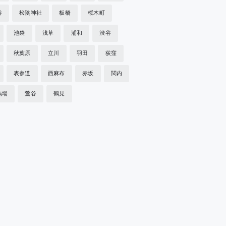
谷
松陰神社
板橋
桜木町
池袋
浅草
浦和
渋谷
秋葉原
立川
羽田
荻窪
表参道
西麻布
赤坂
関内
馬場
鶯谷
鶴見