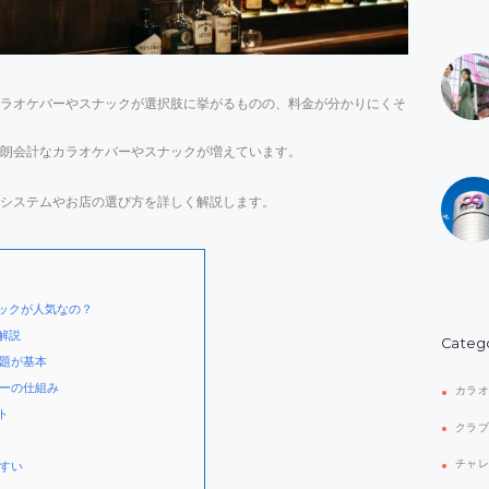
ラオケバーやスナックが選択肢に挙がるものの、料金が分かりにくそ
朗会計なカラオケバーやスナックが増えています。
システムやお店の選び方を詳しく解説します。
ックが人気なの？
解説
Categ
題が基本
ーの仕組み
カラ
ト
クラ
チャ
すい