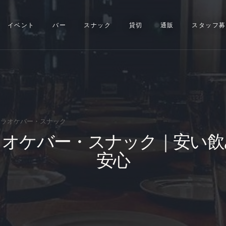
イベント
イベント
バー
スナック
貸切
通販
スタッフ募
バー
スナック
貸切
通販
ラオケバー・スナック
ラオケバー・スナック｜安い飲
スタッフ募集
安心
問い合わせ