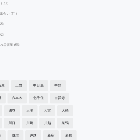
ト
(133)
パ出会い
(111)
55)
52)
飲み居酒屋
(56)
茶屋
上野
中目黒
中野
田
六本木
北千住
吉祥寺
四谷
大塚
大宮
大崎
川口
川崎
川越
巣鴨
寿
成増
戸越
新宿
新橋