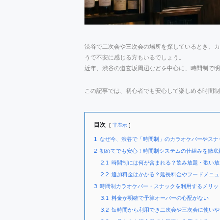
渋谷で二次会や三次会の場所を探しているとき、カ
うで不安に感じる方もいるでしょう。
近年、渋谷の道玄坂周辺などを中心に、時間制で明
この記事では、初心者でも安心して楽しめる時間制
目次
非表示
1
なぜ今、渋谷で「時間制」のカラオケバーやスナ
2
初めてでも安心！時間制システムの仕組みを徹底
2.1
時間制には何が含まれる？飲み放題・歌い放
2.2
追加料金はかかる？延長料金やフードメニュ
3
時間制カラオケバー・スナックを利用するメリッ
3.1
料金が明確で予算オーバーの心配がない
3.2
短時間から利用でき二次会や三次会に使いや