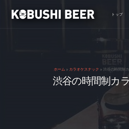
トップ
ホーム
»
カラオケスナック
»
渋谷の時間制カ
渋谷の時間制カ