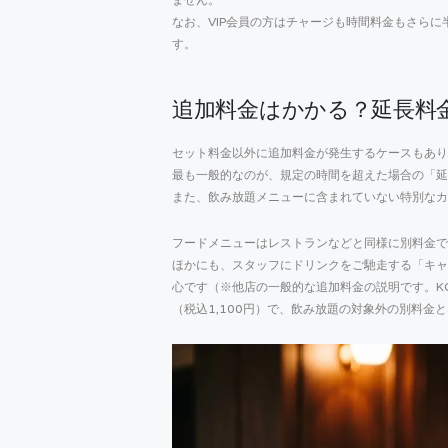
なお、VIP会員の方はチャージも時間料金もさらに
す。
追加料金はかかる？延長料
セット料金以外に追加料金が発生するケースもあり
最も一般的なのが、規定の時間を超えた場合の「延
また、飲み放題メニューに含まれていない特別なカ
フードメニューはレストランなどと同様に別料金で
ほかにも、スタッフにドリンクをご馳走する「キャ
心です（※他店の一般的な追加料金の説明です。KOBUS
（税込1,100円）で、飲み放題の対象外の別料金