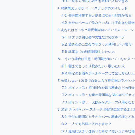
3.3
一見さんや初心者でも気軽に入店できる
4
時間制カラオケバー・スナックのデメリット
4.1
長時間滞在すると割高になる可能性がある
4.2
自分のペースで飲みたい人には不向きな場合
5
あなたはどっち？時間制が向いている人・シーン
5.1
スナック初心者や女性だけのグループ
5.2
飲み会の二次会でサクッと利用したい場合
5.3
終電までの時間調整をしたい人
6
こういう場合は注意！時間制が向いていない人・
6.1
朝までじっくり飲みたい・歌いたい人
6.2
特定のお酒をボトルキープして楽しみたい人
7
失敗しない！渋谷で自分に合う時間制カラオケバ
7.1
ポイント①：初回料金や延長料金などの料金
7.2
ポイント②：お店の雰囲気をSNSや公式サ
7.3
ポイント③：一人飲みかグループ利用かなど
8
渋谷 カラオケバー スナック 時間制に関するよく
8.1
渋谷の時間制カラオケバーの料金相場はどれ
8.2
一人でも気軽に入れますか？
8.3
服装に決まりはありますか？カジュアルな格