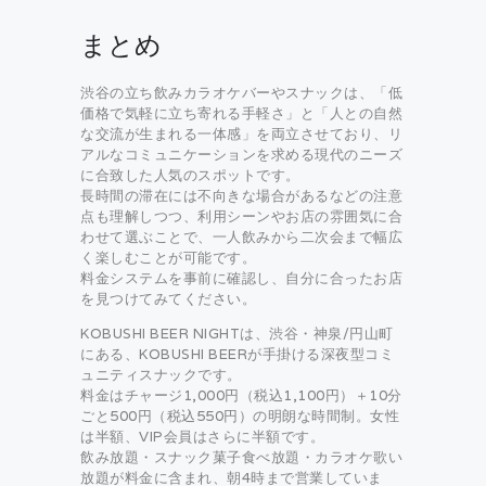
まとめ
渋谷の立ち飲みカラオケバーやスナックは、「低
価格で気軽に立ち寄れる手軽さ」と「人との自然
な交流が生まれる一体感」を両立させており、リ
アルなコミュニケーションを求める現代のニーズ
に合致した人気のスポットです。
長時間の滞在には不向きな場合があるなどの注意
点も理解しつつ、利用シーンやお店の雰囲気に合
わせて選ぶことで、一人飲みから二次会まで幅広
く楽しむことが可能です。
料金システムを事前に確認し、自分に合ったお店
を見つけてみてください。
KOBUSHI BEER NIGHTは、渋谷・神泉/円山町
にある、KOBUSHI BEERが手掛ける深夜型コミ
ュニティスナックです。
料金はチャージ1,000円（税込1,100円）＋10分
ごと500円（税込550円）の明朗な時間制。女性
は半額、VIP会員はさらに半額です。
飲み放題・スナック菓子食べ放題・カラオケ歌い
放題が料金に含まれ、朝4時まで営業していま