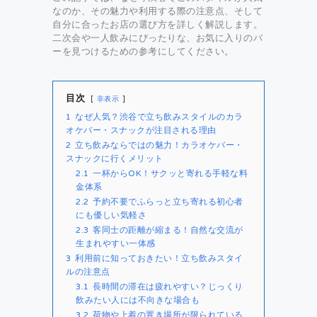
なのか、その魅力や利用する際の注意点、そして
自分に合ったお店の選び方を詳しく解説します。
二次会や一人飲みにぴったりな、お気に入りのバ
ーを見つけるための参考にしてください。
目次
非表示
1
なぜ人気？渋谷で立ち飲みスタイルのカラ
オケバー・スナックが注目される理由
2
立ち飲みならではの魅力！カラオケバー・
スナックに行くメリット
2.1
一杯からOK！サクッと寄れる手軽な料
金体系
2.2
予約不要でふらっと立ち寄れる初心者
にも優しい気軽さ
2.3
客同士の距離が縮まる！自然な交流が
生まれやすい一体感
3
利用前に知っておきたい！立ち飲みスタイ
ルの注意点
3.1
長時間の滞在は疲れやすい？じっくり
飲みたい人には不向きな場合も
3.2
荷物や上着の置き場所が限られている