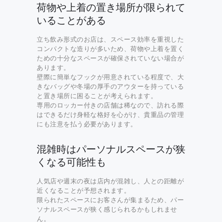
荷物や上着の置き場所が限られて
いることがある
立ち飲み形式のお店は、スペース効率を重視した
コンパクトな造りが多いため、荷物や上着を置く
ための十分なスペースが確保されていない場合が
あります。
壁際に簡単なフックが用意されている程度で、大
きなバッグや冬場の厚手のアウターを持っている
と置き場所に困ることが考えられます。
専用のロッカー付きの店舗は稀なので、訪れる際
はできるだけ身軽な格好を心がけ、貴重品の管理
にも注意を払う必要があります。
混雑時はパーソナルスペースが狭
くなる可能性も
人気店や週末の夜は店内が混雑し、人との距離が
近くなることが予想されます。
限られたスペースにお客さんが集まるため、パー
ソナルスペースが狭く感じられるかもしれませ
ん。