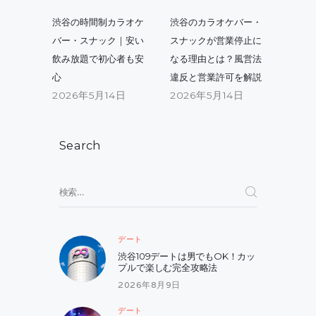
稿
Previous
Next
渋谷の時間制カラオケ
渋谷のカラオケバー・
post:
post:
ナ
バー・スナック｜安い
スナックが営業停止に
飲み放題で初心者も安
なる理由とは？風営法
ビ
心
違反と営業許可を解説
ゲ
2026年5月14日
2026年5月14日
ー
シ
Search
ョ
ン
検
索:
デート
渋谷109デートは男でもOK！カッ
プルで楽しむ完全攻略法
2026年8月9日
デート