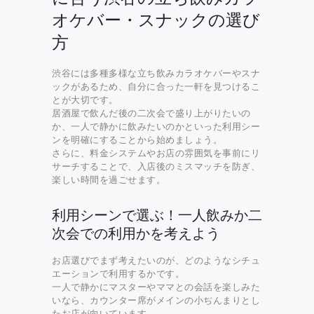
オケバー・スナックの選び
方
渋谷には多種多様な立ち飲みカラオケバーやスナ
ックがあるため、自分に合った一軒を見つけるこ
とが大切です。
居酒屋で飲んだ後の二次会で盛り上がりたいの
か、一人で静かに飲みたいのかといった利用シー
ンを明確にすることから始めましょう。
さらに、料金システムやお店の雰囲気を事前にリ
サーチすることで、入店後のミスマッチを防ぎ、
楽しい時間を過ごせます。
利用シーンで選ぶ！一人飲みか二
次会での利用かを考えよう
お店選びでまず考えたいのが、どのようなシチュ
エーションで利用するかです。
一人で静かにマスターやママとの会話を楽しみた
いなら、カウンター席がメインの小ぢんまりとし
たお店が向いています。