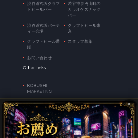
渋谷道玄坂クラフ
渋谷神泉円山町の
トビールバー
カラオケスナック
バー
渋谷道玄坂パーテ
クラフトビール東
ィー会場
京
クラフトビール通
スタッフ募集
販
お問い合わせ
Other Links
KOBUSHI
MARKETING
×
Contacts
〒150-0043 東京都渋谷区道玄坂2-17-2 トップ美奄
2F