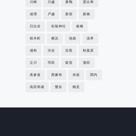
川崎
川越
巣鴨
恵比寿
成増
戸越
新宿
新橋
日比谷
松陰神社
板橋
桜木町
横浜
池袋
浅草
浦和
渋谷
目黒
秋葉原
立川
羽田
荻窪
蒲田
表参道
西麻布
赤坂
関内
高田馬場
鶯谷
鶴見