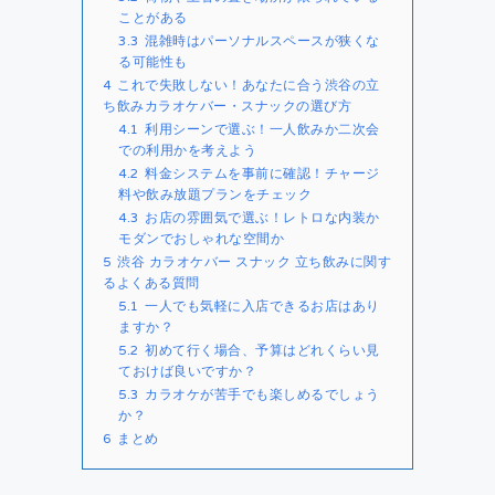
ことがある
3.3
混雑時はパーソナルスペースが狭くな
る可能性も
4
これで失敗しない！あなたに合う渋谷の立
ち飲みカラオケバー・スナックの選び方
4.1
利用シーンで選ぶ！一人飲みか二次会
での利用かを考えよう
4.2
料金システムを事前に確認！チャージ
料や飲み放題プランをチェック
4.3
お店の雰囲気で選ぶ！レトロな内装か
モダンでおしゃれな空間か
5
渋谷 カラオケバー スナック 立ち飲みに関す
るよくある質問
5.1
一人でも気軽に入店できるお店はあり
ますか？
5.2
初めて行く場合、予算はどれくらい見
ておけば良いですか？
5.3
カラオケが苦手でも楽しめるでしょう
か？
6
まとめ