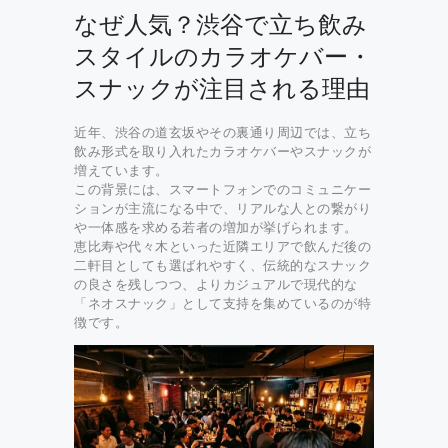
なぜ人気？渋谷で立ち飲み
スタイルのカラオケバー・
スナックが注目される理由
近年、渋谷の道玄坂やその裏通り周辺では、立ち
飲み形式を取り入れたカラオケバーやスナックが
増えています。
この背景には、スマートフォンでのコミュニケー
ションが主流になる中で、リアルな人との繋がり
や一体感を求める若者の増加が挙げられます。
恵比寿や代々木といった近隣エリアで飲んだ後の
二軒目としても選ばれやすく、伝統的なスナック
の良さを残しつつ、よりカジュアルで現代的な
「ネオスナック」として支持を集めているのが特
徴です。