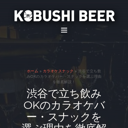
イベント
バー
スナック
ホーム
»
カラオケスナック
»
渋谷で立ち飲
貸切
みOKのカラオケバー・スナックを選ぶ理由
を徹底解説！
通販
渋谷で立ち飲み
スタッフ募集
OKのカラオケバ
問い合わせ
ー・スナックを