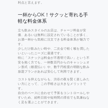
利点と言えます。
一杯からOK！サクッと寄れる手
軽な料金体系
立ち飲みスタイルのお店は、チャージ料金が安
価、あるいは無料に設定されていることが多く、
お酒一杯から気軽に注文できる料金体系が魅力で
す。
少しだけ飲みたい時や、二次会で軽く喉を潤した
いといったニーズに最適です。
特に「スナックは料金が不透明で高い」という不
安を抱く方でも、一杯数百円からのキャッシュオ
ン形式（都度払い）や、数千円程度の明朗な飲み
放題プランがあれば安心して利用できます。
コストを抑えながらも、渋谷の夜を賢く楽しみた
い方にとって、この手軽さは大きなメリットで
す。
自分のペースに合わせて予算をコントロールしや
すいため、給料日前や短時間の滞在でも気兼ねな
く足を運ぶことができます。