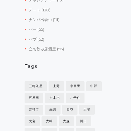
チャレンジャー
(10)
デート
(130)
ナンパ出会い
(111)
バー
(55)
パブ
(52)
立ち飲み居酒屋
(56)
Tags
三軒茶屋
上野
中目黒
中野
五反田
六本木
北千住
吉祥寺
品川
四谷
大塚
大宮
大崎
大森
川口