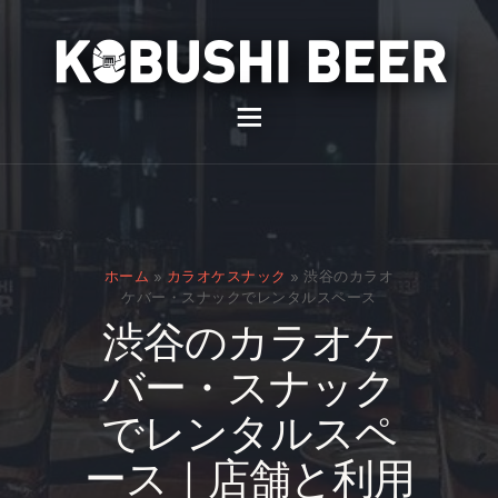
イベント
バー
スナック
ホーム
»
カラオケスナック
»
渋谷のカラオ
貸切
ケバー・スナックでレンタルスペース
渋谷のカラオケ
通販
バー・スナック
スタッフ募集
でレンタルスペ
問い合わせ
ース｜店舗と利用