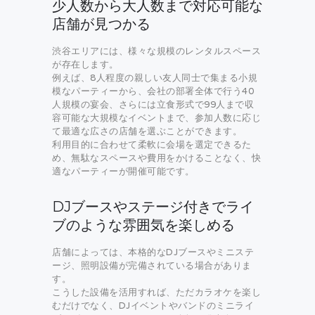
少人数から大人数まで対応可能な
店舗が見つかる
渋谷エリアには、様々な規模のレンタルスペース
が存在します。
例えば、8人程度の親しい友人同士で集まる小規
模なパーティーから、会社の部署全体で行う40
人規模の宴会、さらには立食形式で99人まで収
容可能な大規模なイベントまで、参加人数に応じ
て最適な広さの店舗を選ぶことができます。
利用目的に合わせて柔軟に会場を選定できるた
め、無駄なスペースや費用をかけることなく、快
適なパーティーが開催可能です。
DJブースやステージ付きでライ
ブのような雰囲気を楽しめる
店舗によっては、本格的なDJブースやミニステ
ージ、照明設備が完備されている場合がありま
す。
こうした設備を活用すれば、ただカラオケを楽し
むだけでなく、DJイベントやバンドのミニライ