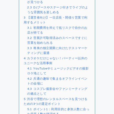
が見つかる
2.3
DJブースやステージ付きでライブのよ
うな雰囲気を楽しめる
3
【運営者向け】一日店長・間借り営業で利
用するメリット
3.1
初期費用を抑えて低リスクで自分のお
店が持てる
3.2
営業許可取得済みのスペースですぐに
営業を始められる
3.3
将来の独立開業に向けたテストマーケ
ティングに最適
4
カラオケだけじゃない！パーティー以外の
ユニークな活用事例
4.1
YouTubeやミュージックビデオの撮影
ロケ地として
4.2
共通の趣味で集まるオフラインイベン
トの会場に
4.3
コスプレ撮影会やファンミーティング
の拠点として
5
渋谷で理想のレンタルスペースを見つける
ための3つの選定ポイント
5.1
ポイント1：利用目的と参加人数に合っ
た収容人数か確認する