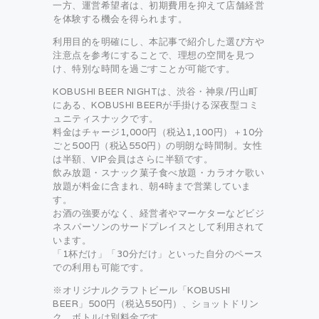
一方、運営希望者は、初期費用を抑えて店舗経営
を体験する機会を得られます。
利用目的を明確にし、本記事で紹介した選び方や
注意点を参考にすることで、理想の空間を見つ
け、特別な時間を過ごすことが可能です。
KOBUSHI BEER NIGHTは、渋谷・神泉/円山町
にある、KOBUSHI BEERが手掛ける深夜型コミ
ュニティスナックです。
料金はチャージ1,000円（税込1,100円）＋10分
ごと500円（税込550円）の明朗な時間制。女性
は半額、VIP会員はさらに半額です。
飲み放題・スナック菓子食べ放題・カラオケ歌い
放題が料金に含まれ、朝4時まで営業していま
す。
お酒の強要がなく、経営者やマーケターなどビジ
ネスパーソンのサードプレイスとして利用されて
います。
「1杯だけ」「30分だけ」といった自分のペース
での利用も可能です。
※オリジナルクラフトビール「KOBUSHI
BEER」500円（税込550円）、ショットドリン
ク、ボトルは別料金です。