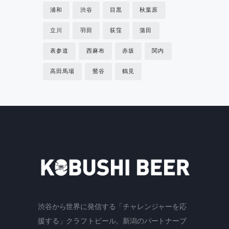
浦和
渋谷
目黒
秋葉原
立川
羽田
荻窪
蒲田
表参道
西麻布
赤坂
関内
高田馬場
鶯谷
鶴見
渋谷から世界に発信する「チャレンジャーを応
援する」クラフトビール。新潟のパートナーブ