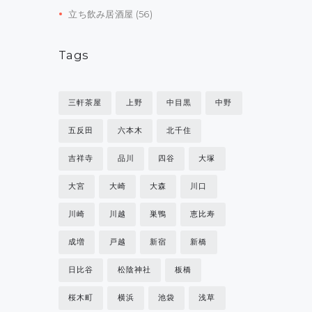
立ち飲み居酒屋
(56)
Tags
三軒茶屋
上野
中目黒
中野
五反田
六本木
北千住
吉祥寺
品川
四谷
大塚
大宮
大崎
大森
川口
川崎
川越
巣鴨
恵比寿
成増
戸越
新宿
新橋
日比谷
松陰神社
板橋
桜木町
横浜
池袋
浅草