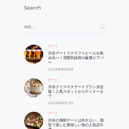
シ
Search
ョ
ン
検
索:
デート
渋谷デートでクラフトビールを飲
み比べ！雰囲気抜群の厳選ビアバ
ー
2026年8月8日
デート
渋谷クリスマスデートプラン決定
版！人気スポットからディナーま
で
2026年8月7日
デート
渋谷の海鮮デートは外さない。個
室で楽しむ美味しい魚の人気店10