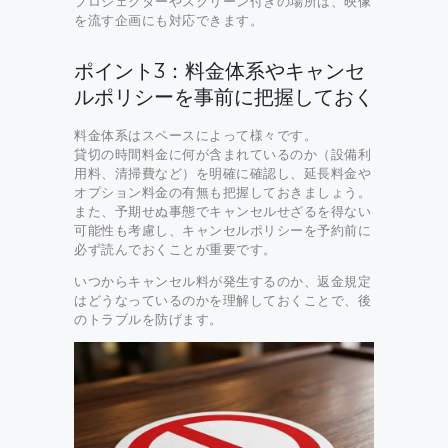
プロジェクターやスクリーン付きの場所は、映像
を流す企画にも対応できます。
ポイント3：料金体系やキャンセ
ルポリシーを事前に把握しておく
料金体系はスペースによって様々です。
貸切の時間料金に何が含まれているのか（設備利
用料、清掃費など）を明確に確認し、延長料金や
オプション料金の有無も把握しておきましょう。
また、予期せぬ事態でキャンセルせざるを得ない
可能性も考慮し、キャンセルポリシーを予約前に
必ず読んでおくことが重要です。
いつからキャンセル料が発生するのか、返金規定
はどうなっているのかを理解しておくことで、後
のトラブルを防げます。