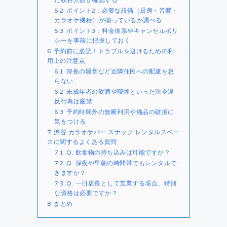
5.2
ポイント2：必要な設備（厨房・音響・
カラオケ機種）が揃っているか調べる
5.3
ポイント3：料金体系やキャンセルポリ
シーを事前に把握しておく
6
予約前に必読！トラブルを避けるための利
用上の注意点
6.1
深夜の騒音など近隣住民への配慮を怠
らない
6.2
未成年者の飲酒や喫煙といった法令違
反行為は厳禁
6.3
予約時間外の無断利用や備品の破損に
気をつける
7
渋谷 カラオケバー スナック レンタルスペー
スに関するよくある質問
7.1
Q. 飲食物の持ち込みは可能ですか？
7.2
Q. 深夜や早朝の時間帯でもレンタルで
きますか？
7.3
Q. 一日店長として営業する場合、特別
な資格は必要ですか？
8
まとめ