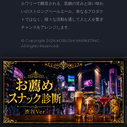
ルワリーで醸造される、黒糖の甘みと深い味わ
いのストロングペールエール。単なるプロダク
トではなく、様々な活動を通して人と人を繋ぎ
チャンスをアレンジします。
© Copyright 2026
KOBUSHI MARKETING
-
All Rights Reserved
×
Links
トップページ
イベント一覧
渋谷道玄坂クラフ
渋谷神泉円山町の
トビールバー
カラオケスナック
バー
渋谷道玄坂パーテ
クラフトビール東
ィー会場
京
クラフトビール通
スタッフ募集