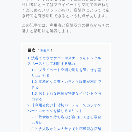
利用者にとってはプライベートな空間で気兼ねな
く楽しめるメリットがあり、店舗側にとっては空
き時間を有効活用できるという利点があります。
この記事では、利用者と店舗双方の視点からその
魅力と活用法を解説します。
目次
非表示
1
渋谷でカラオケバーやスナックをレンタル
スペースとして利用する魅力
1.1
プライベート空間で周りを気にせず盛
り上がれる
1.2
本格的な音響・カラオケ設備が利用で
きる
1.3
おしゃれな内装が特別なイベントを演
出する
2
【利用者向け】貸切パーティーでカラオケ
バー・スナックを借りるメリット
2.1
飲食物の持ち込みが自由にできる場合
も多い
2.2
少人数から大人数まで対応可能な店舗