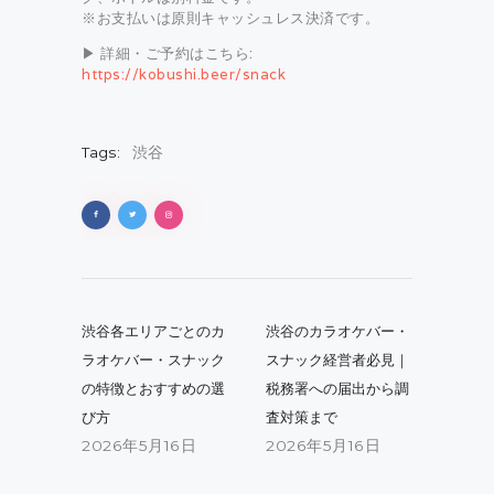
※お支払いは原則キャッシュレス決済です。
▶ 詳細・ご予約はこちら:
https://kobushi.beer/snack
Tags:
渋谷
投
稿
Previous
Next
渋谷各エリアごとのカ
渋谷のカラオケバー・
post:
post:
ナ
ラオケバー・スナック
スナック経営者必見｜
の特徴とおすすめの選
税務署への届出から調
ビ
び方
査対策まで
ゲ
2026年5月16日
2026年5月16日
ー