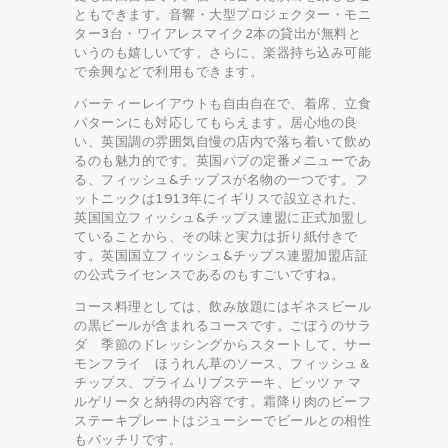
ともできます。音響・大型プロジェクター・モニ
ター3台・ワイアレスマイク2本の貸出が無料と
いうのも嬉しいです。さらに、楽器持ち込み可能
で余興などで利用もできます。
パーティーレイアウトも自由自在で、着席、立食
パターンにも対応してもらえます。居心地の良
い、英国調の雰囲気自慢の店内で落ち着いて飲め
るのも魅力的です。英国パブの定番メニューであ
る、フィッシュ&チップスが名物の一つです。フ
ットニックは1913年にイギリスで設立された、
英国国立フィッシュ&チップス連盟に正式加盟し
ていることから、その味と実力は折り紙付きで
す。英国国立フィッシュ&チップス連盟加盟店証
の公式ライセンスであるのもすごいですね。
コース料理としては、飲み放題にはギネスビール
の黒ビールが含まれるコースです。ごぼうのサラ
ダ 季節のドレッシングからスタートして、サー
モンフライ ほうれん草のソース、フィッシュ＆
チップス、プライムリブステーキ、ピッツァ マ
ルゲリータと納得の内容です。霜降り肉のビーフ
ステーキプレートはジューシーでビールとの相性
もバッチリです。