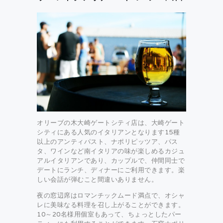
オリーブの木大崎ゲートシティ店は、大崎ゲート
シティにある人気のイタリアンとなります15種
以上のアンティパスト、ナポリピッツア、パス
タ、ワインなど南イタリアの味が楽しめるカジュ
アルイタリアンであり、カップルで、仲間同士で
デートにランチ、ディナーにご利用できます。楽
しい会話が弾むこと間違いありません。
夜の窓辺席はロマンチックムード満点で、オシャ
レに美味なる料理を召し上がることができます。
10～20名様用個室もあって、ちょっとしたパー