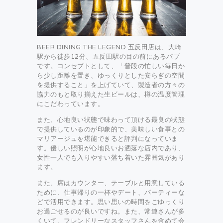
BEER DINING THE LEGEND 五反田店は、大崎
駅から徒歩12分、五反田駅の目の前にあるパブ
です。コンセプトとして、「普段の忙しい毎日か
ら少し距離を置き、ゆっくりとした安らぎの空間
を提供すること」を上げていて、製造者の方々の
協力のもと取り揃えた生ビールは、樽の温度管理
にこだわっています。
また、心地良い状態で味わって頂ける最良の状態
で提供しているのが印象的で、美味しい食事との
マリアージュを堪能できると評判になっていま
す。優しい照明が心地良いお洒落な店内であり、
女性一人でも入りやすい落ち着いた雰囲気があり
ます。
また、席はカウンター、テーブルと用意している
ために、仕事帰りの一杯やデート、パーティーな
どで活用できます。思い思いの時間をごゆっくり
お過ごせるのが良いですね。また、常連さんが多
くいて、フレンドリーなスタッフさんを含めて会