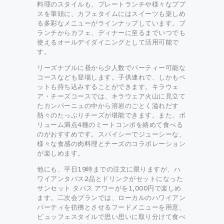
料理のスタイルも、プレートランチや様々なププ
スを筆頭に、カフェタイムにはスイーツも楽しめ
る多彩なメニューがラインナップしています。ブ
ランチからカフェ、ディナーに至るまでいつでも
使えるオールデイダイニングとして活用可能で
す。
リーズナブルに昼から少人数でパーティー可能な
コースなども登場します。子供連れで、しかもペ
ットも持ち込みすることができます。キラウェ
ア・チーズコースでは、キラウェア火山に見立て
たカンパーニュの中から溶岩のごとく溢れだす
熱々のたっぷりチーズが堪能できます。また、ボ
リューム満点4種のミートコンボを絡めて食べる
のがおすすめです。スパイシーでジューシーな、
様々な食感の肉料理とチーズのコラボレーション
が楽しめます。
他にも、平日19時までの注文に限りますが、ハ
ワイアンタパス2品とドリンクがセットになった
サンセット タパス アワーがを1,000円で楽しめ
ます。二次会プランでは、ローカルのハワイアン
パーティを彷彿とさせるフードメニューを用意、
ビュッフェスタイルで思い思いに取り分けて食べ