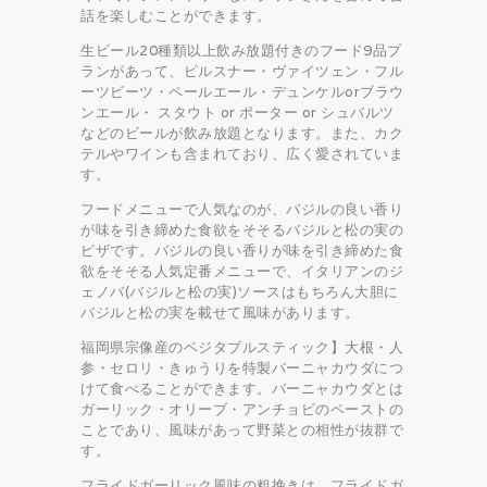
話を楽しむことができます。
生ビール20種類以上飲み放題付きのフード9品プ
ランがあって、ピルスナー・ヴァイツェン・フル
ーツビーツ・ペールエール・デュンケルorブラウ
ンエール・ スタウト or ポーター or シュバルツ
などのビールが飲み放題となります。また、カク
テルやワインも含まれており、広く愛されていま
す。
フードメニューで人気なのが、バジルの良い香り
が味を引き締めた食欲をそそるバジルと松の実の
ピザです。バジルの良い香りが味を引き締めた食
欲をそそる人気定番メニューで、イタリアンのジ
ェノバ(バジルと松の実)ソースはもちろん大胆に
バジルと松の実を載せて風味があります。
福岡県宗像産のベジタブルスティック】大根・人
参・セロリ・きゅうりを特製バーニャカウダにつ
けて食べることができます。バーニャカウダとは
ガーリック・オリーブ・アンチョビのペーストの
ことであり、風味があって野菜との相性が抜群で
す。
フライドガーリック風味の粗挽きは、フライドガ