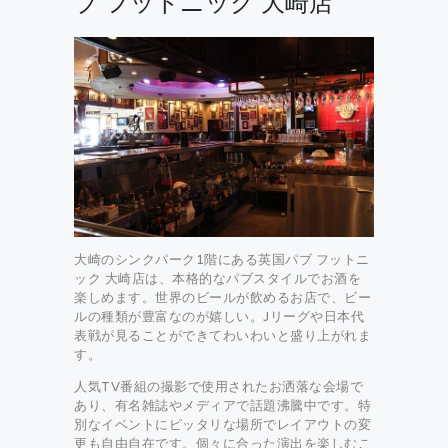
ブ フットニック 大崎店
大崎のシンクパーク1階にある英国パブ フットニ
ック 大崎店は、本格的なパブスタイルでお酒を
楽しめます。世界のビールが飲めるお店で、ビー
ルの種類が豊富なのが嬉しい。Jリーグや日本代
表戦が見ることができてわいわいと盛り上がれま
す。
人気TV番組の撮影で使用されたお洒落な会場で
あり、有名雑誌やメディアで話題沸騰中です。特
別なイベントにピッタリな場所でレイアウトの変
更も自由自在です。個々に合った演出を楽しむこ