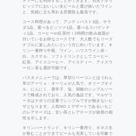
ティーにも利用することができます。石窯ナポリ
ピッツアにおいしい生ビールと選び抜いたワイン
と、気軽に立ち寄れる雰囲気も最高です。
コース料理があって、アンティパスト3品、サラ
ダ1品、選べるピッツァ1品、選べるスパゲッテ
ィ1品、コーヒーor紅茶付！2時間の飲み放題が
付いているお得なコースです、大人数でもリーズ
ナブルに楽しみたいという方に向いています。キ
リン一番搾り中瓶、ワイン、ハウスワイン赤・
白、カクテル、ソフトドリンクとしてコーヒー、
紅茶、アイスコーヒー、アイスティー、アイスウ
ーロン茶も選択可能です。
パスタメニューでは、厚切りベーコンとほうれん
草のアーリォ・オーリォが人気で、オリーブオイ
ル、にんにく、唐辛子、塩、胡椒のシンプルソー
スで構成されており、人気の逸品です。マルゲリ
ータはナポリの定番でシンプルですが飽きないピ
ザとなります。人気NO.１デザートであるいちご
のレアチーズは、甘い苺とレアチーズが抜群の相
性を示します。
キリンハートランド、キリン一番搾り、ギネス生
が飲むことができてビールも充実している印象で