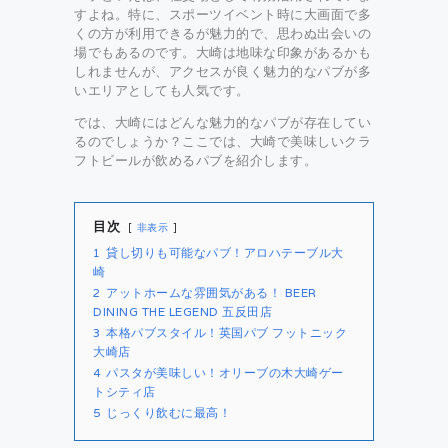
すよね。特に、スポーツイベント時に大画面で多
くの方が利用できるが魅力的で、思わぬ出会いの
場でもあるのです。大崎は地味な印象があるかも
しれませんが、アクセスが良く魅力的なパブが多
いエリアとしても人気です。
では、大崎にはどんな魅力的なパブが存在してい
るのでしょうか？ここでは、大崎で美味しいクラ
フトビールが飲めるパブを紹介します。
目次
非表示
1
貸し切りも可能なパブ！アロハテーブル大
崎
2
アットホームな雰囲気がある！ BEER
DINING THE LEGEND 五反田店
3
本格パブスタイル！英国パブ フットニック
大崎店
4
パスタが美味しい！オリーブの木大崎ゲー
トシティ店
5
じっくり飲むに最高！