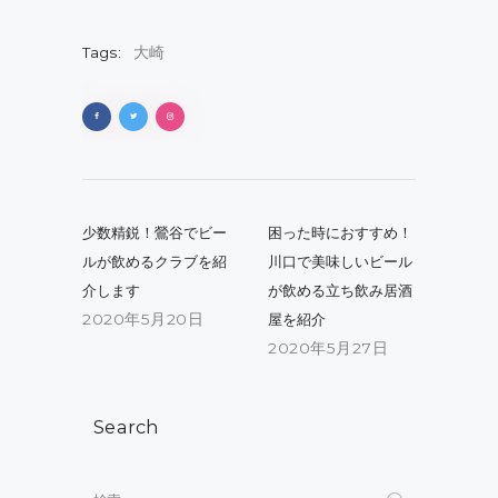
Tags:
大崎
投
稿
Previous
Next
少数精鋭！鶯谷でビー
困った時におすすめ！
post:
post:
ナ
ルが飲めるクラブを紹
川口で美味しいビール
介します
が飲める立ち飲み居酒
ビ
2020年5月20日
屋を紹介
ゲ
2020年5月27日
ー
シ
Search
ョ
ン
検