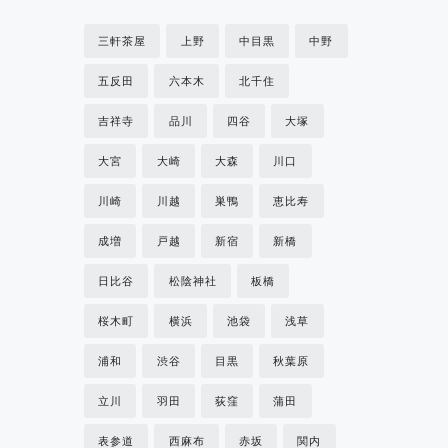
三軒茶屋
上野
中目黒
中野
五反田
六本木
北千住
吉祥寺
品川
四谷
大塚
大宮
大崎
大森
川口
川崎
川越
巣鴨
恵比寿
成増
戸越
新宿
新橋
日比谷
松陰神社
板橋
桜木町
横浜
池袋
浅草
浦和
渋谷
目黒
秋葉原
立川
羽田
荻窪
蒲田
表参道
西麻布
赤坂
関内