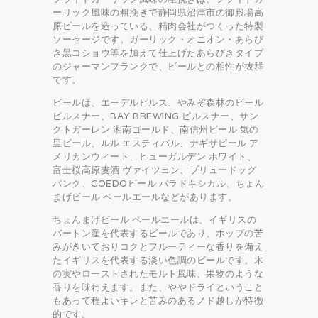
ーリック風味の粗挽きで静岡県沼津市の御殿場高
原ビールを造っている、精肉会社がつくった特製
ソーセージです。ガーリック・オニオン・あらび
き黒コショウ等を加えて仕上げたあらびきタイプ
のジャーマンフランクで、ビールとの相性が抜群
です。
ビールは、エーデルピルス、やみぞ森林のビール
ピルスナー、BAY BREWING ピルスナー、サン
クトガーレン 湘南ゴールド、南信州ビール 気の
里ビール、ルル エスティバル、ナギサビール ア
メリカンウィート、ヒューガルデン ホワイト、
富士桜高原麦酒 ヴァイツェン、ブリュードッグ
パンク、COEDOビール パラドキシカル、ちょん
まげビール ペールエールなどがあります。
ちょんまげビール ペールエールは、イギリスの
バートン産を代表するビールであり、ホップの苦
みがきいておりコクとフルーティーな香りを備え
たイギリスを代表する淡い色調のビールです。木
の実やローストされたモルト風味、果物のような
香りを味わえます。また、ややドライということ
もあって程よいキレと苦みのあるノド越しが特徴
的です。