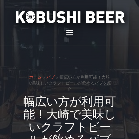
イベント
バー
スナック
ホーム
»
パブ
»
幅広い方が利用可能！大崎
貸切
で美味しいクラフトビールが飲めるパブを紹
介
通販
幅広い方が利用可
スタッフ募集
能！大崎で美味し
問い合わせ
いクラフトビー