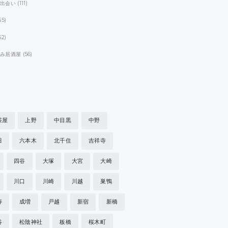
パ出会い
(111)
55)
52)
飲み居酒屋
(56)
茶屋
上野
中目黒
中野
田
六本木
北千住
吉祥寺
四谷
大塚
大宮
大崎
川口
川崎
川越
巣鴨
寿
成増
戸越
新宿
新橋
谷
松陰神社
板橋
桜木町