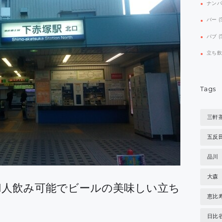
ナン
バー
(
パブ
(
立ち
Tags
三軒
五反
品川
大森
1人飲み可能でビールの美味しい立ち
恵比
日比