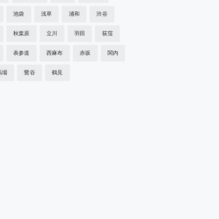
池袋
浅草
浦和
渋谷
秋葉原
立川
羽田
荻窪
表参道
西麻布
赤坂
関内
馬場
鶯谷
鶴見