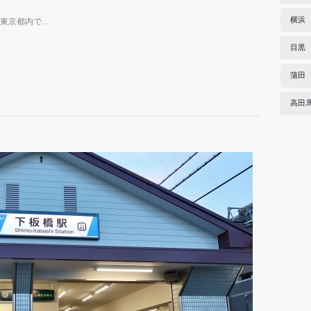
横浜
東京都内で…
目黒
蒲田
高田