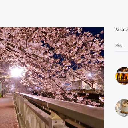
Searc
検
索: