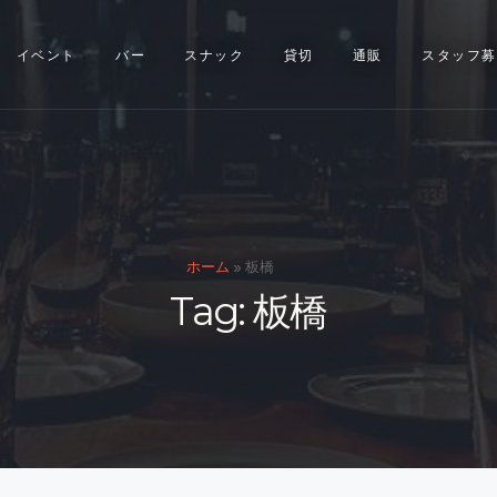
イベント
イベント
バー
スナック
貸切
通販
スタッフ募
バー
スナック
貸切
通販
ホーム
»
板橋
Tag: 板橋
スタッフ募集
問い合わせ