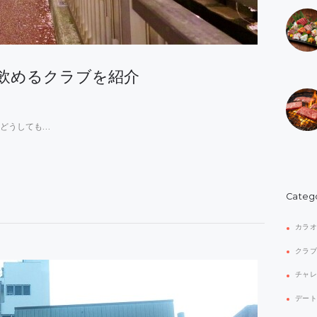
飲めるクラブを紹介
どうしても…
Categ
カラ
クラ
チャ
デー