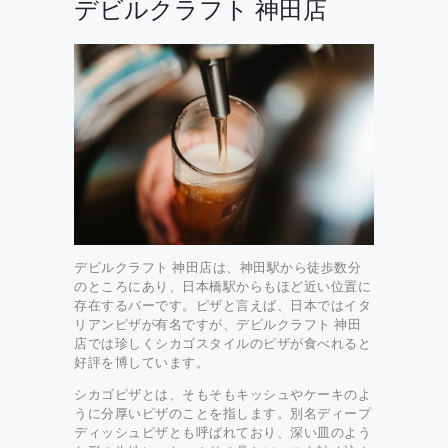
デビルクラフト 神田店
デビルクラフト 神田店は、神田駅から徒歩数分
のところにあり、日本橋駅からもほど近い位置に
存在するバーです。ピザと言えば、日本ではイタ
リアンピザが有名ですが、デビルクラフト 神田
店では珍しくシカゴスタイルのピザが食べれると
好評を博しています。
シカゴピザとは、そもそもキッシュやケーキのよ
うに分厚いピザのことを指します。別名ディープ
ディッシュピザとも呼ばれており、深い皿のよう