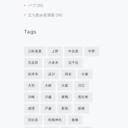
パブ
(52)
立ち飲み居酒屋
(56)
Tags
三軒茶屋
上野
中目黒
中野
五反田
六本木
北千住
吉祥寺
品川
四谷
大塚
大宮
大崎
大森
川口
川崎
川越
巣鴨
恵比寿
成増
戸越
新宿
新橋
日比谷
松陰神社
板橋