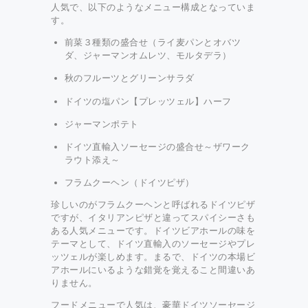
人気で、以下のようなメニュー構成となっていま
す。
前菜３種類の盛合せ（ライ麦パンとオバツ
ダ、ジャーマンオムレツ、モルタデラ）
秋のフルーツとグリーンサラダ
ドイツの塩パン【プレッツェル】ハーフ
ジャーマンポテト
ドイツ直輸入ソーセージの盛合せ～ザワーク
ラウト添え～
フラムクーヘン（ドイツピザ）
珍しいのがフラムクーヘンと呼ばれるドイツピザ
ですが、イタリアンピザと違ってスパイシーさも
ある人気メニューです。ドイツビアホールの味を
テーマとして、ドイツ直輸入のソーセージやプレ
ッツェルが楽しめます。まるで、ドイツの本場ビ
アホールにいるような錯覚を覚えること間違いあ
りません。
フードメニューで人気は、豪華ドイツソーセージ