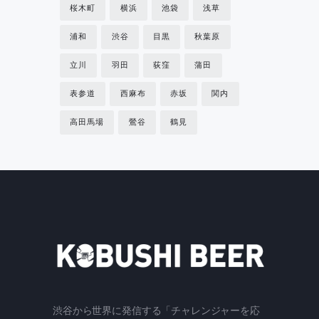
桜木町
横浜
池袋
浅草
浦和
渋谷
目黒
秋葉原
立川
羽田
荻窪
蒲田
表参道
西麻布
赤坂
関内
高田馬場
鶯谷
鶴見
渋谷から世界に発信する「チャレンジャーを応