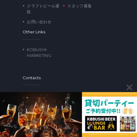
クラフトビール通
スタッフ募集
販
お問い合わせ
Other Links
KOBUSHI
MARKETING
Contacts
〒150-0043 東京都渋谷区道玄坂2-17-2 トップ美奄
2F
03-6679-3642