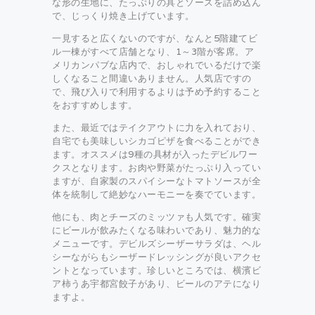
な形の生地に、たっぷりの具とソースを詰め込ん
で、じっくり焼き上げています。
一見すると広くないのですが、なんと5階建てビ
ル一棟がすべて店舗となり、1～3階が客席。ア
メリカンパブな店内で、おしゃれでいるだけで楽
しくなること間違いありません。人気店ですの
で、飛び入りで利用するよりは予め予約すること
をおすすめします。
また、最近ではテイクアウトに力を入れており、
自宅でも美味しいシカゴピザを食べることができ
ます。オススメは9種の具材が入ったデビルワー
クスとなります。お肉や野菜がたっぷり入ってい
ますが、自家製のスパイシーなトマトソースが全
体を統制して絶妙なハーモニーを奏でています。
他にも、肉とチーズのミッツァも人気です。確実
にビールが飲みたくなる味わいであり、魅力的な
メニューです。デビルズシーザーサラダは、ヘル
シーながらもシーザードレッシングが良いアクセ
ントとなっています。珍しいところでは、横濱ビ
ア柿うあ宇都宮餃子があり、ビールのアテになり
ますよ。