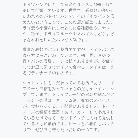
ドイツパンの店として有名なタンネは1993年に
浜町で開業しています。世界で一番種類が多いと
いわれるのがドイツパンで、そのドイツパンを広
めたいということで、このお店が誕生しました。
ライ麦や小麦をはじめとした各種穀物や、ナッ
ツ、種子、ドライフルーツやスパイスなどさまざ
まな材料を用いたパンが人気です。
豊富な種類のパンも魅力的ですが、ドイツパンの
食べ方にもこだわっています。朝、昼、おやつ、
夜とパンの登場シーンは様々ありますが、夕飯と
してお皿に乗せてナイフで食べるスタイルは、ま
るでディナーそのものです。
シュトレンにもこだわっているお店であり、マイ
スターが自信を持っているものだけがラインナッ
プしています。ドライフルーツの旨みや刻んだア
ーモンドの香ばしさ、ラム酒、数種のスパイス
が、食欲をそそること間違いありません。ドイツ
チーズの種類も豊富であり、カットして小売りし
ているだけでなく、サンドイッチに入れて提供し
ているのも印象的です。ビールとの相性もバッチ
リで、ぜひ立ち寄りたいお店の一つです。