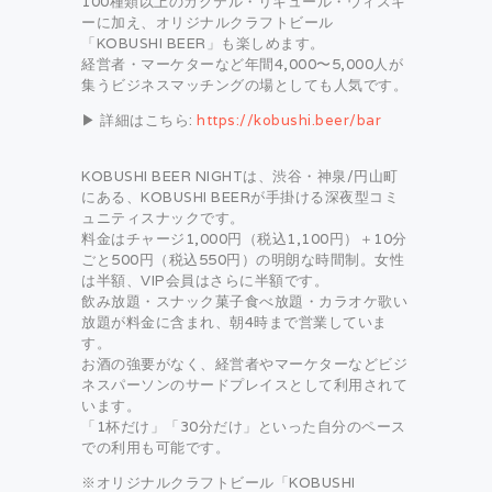
100種類以上のカクテル・リキュール・ウィスキ
ーに加え、オリジナルクラフトビール
「KOBUSHI BEER」も楽しめます。
経営者・マーケターなど年間4,000〜5,000人が
集うビジネスマッチングの場としても人気です。
▶ 詳細はこちら:
https://kobushi.beer/bar
KOBUSHI BEER NIGHTは、渋谷・神泉/円山町
にある、KOBUSHI BEERが手掛ける深夜型コミ
ュニティスナックです。
料金はチャージ1,000円（税込1,100円）＋10分
ごと500円（税込550円）の明朗な時間制。女性
は半額、VIP会員はさらに半額です。
飲み放題・スナック菓子食べ放題・カラオケ歌い
放題が料金に含まれ、朝4時まで営業していま
す。
お酒の強要がなく、経営者やマーケターなどビジ
ネスパーソンのサードプレイスとして利用されて
います。
「1杯だけ」「30分だけ」といった自分のペース
での利用も可能です。
※オリジナルクラフトビール「KOBUSHI