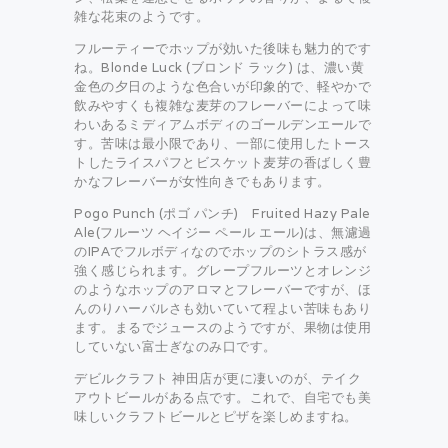
雑な花束のようです。
フルーティーでホップが効いた後味も魅力的です
ね。Blonde Luck (ブロンド ラック) は、濃い黄
金色の夕日のような色合いが印象的で、軽やかで
飲みやすくも複雑な麦芽のフレーバーによって味
わいあるミディアムボディのゴールデンエールで
す。苦味は最小限であり、一部に使用したトース
トしたライスパフとビスケット麦芽の香ばしく豊
かなフレーバーが女性向きでもあります。
Pogo Punch (ポゴ パンチ) Fruited Hazy Pale
Ale(フルーツ ヘイジー ペール エール)は、無濾過
のIPAでフルボディなのでホップのシトラス感が
強く感じられます。グレープフルーツとオレンジ
のようなホップのアロマとフレーバーですが、ほ
んのりハーバルさも効いていて程よい苦味もあり
ます。まるでジュースのようですが、果物は使用
していない富士ぎなのみ口です。
デビルクラフト 神田店が更に凄いのが、テイク
アウトビールがある点です。これで、自宅でも美
味しいクラフトビールとピザを楽しめますね。