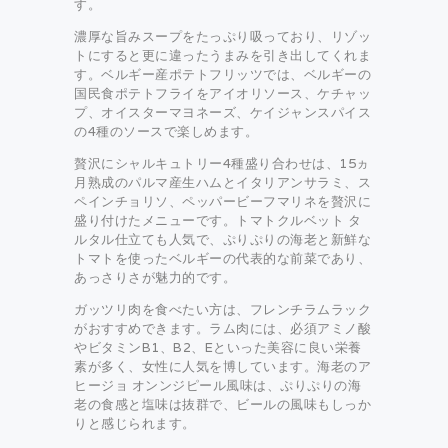
す。
濃厚な旨みスープをたっぷり吸っており、リゾッ
トにすると更に違ったうまみを引き出してくれま
す。ベルギー産ポテトフリッツでは、ベルギーの
国民食ポテトフライをアイオリソース、ケチャッ
プ、オイスターマヨネーズ、ケイジャンスパイス
の4種のソースで楽しめます。
贅沢にシャルキュトリー4種盛り合わせは、15ヵ
月熟成のパルマ産生ハムとイタリアンサラミ、ス
ペインチョリソ、ペッパービーフマリネを贅沢に
盛り付けたメニューです。トマトクルベット タ
ルタル仕立ても人気で、ぷりぷりの海老と新鮮な
トマトを使ったベルギーの代表的な前菜であり、
あっさりさが魅力的です。
ガッツリ肉を食べたい方は、フレンチラムラック
がおすすめできます。ラム肉には、必須アミノ酸
やビタミンB1、B2、Eといった美容に良い栄養
素が多く、女性に人気を博しています。海老のア
ヒージョ オンンジピール風味は、ぷりぷりの海
老の食感と塩味は抜群で、ビールの風味もしっか
りと感じられます。