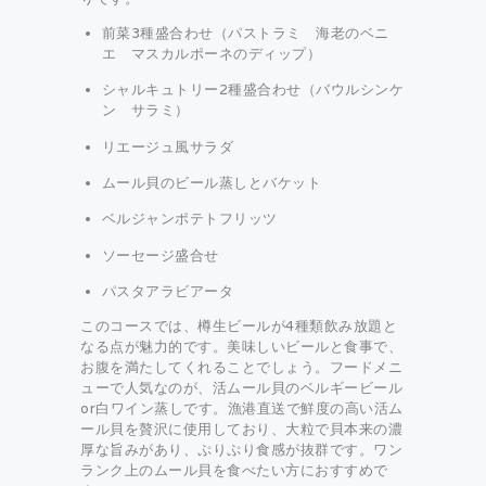
前菜3種盛合わせ（パストラミ 海老のベニ
エ マスカルポーネのディップ）
シャルキュトリー2種盛合わせ（バウルシンケ
ン サラミ）
リエージュ風サラダ
ムール貝のビール蒸しとバケット
ベルジャンポテトフリッツ
ソーセージ盛合せ
パスタアラビアータ
このコースでは、樽生ビールが4種類飲み放題と
なる点が魅力的です。美味しいビールと食事で、
お腹を満たしてくれることでしょう。フードメニ
ューで人気なのが、活ムール貝のベルギービール
or白ワイン蒸しです。漁港直送で鮮度の高い活ム
ール貝を贅沢に使用しており、大粒で貝本来の濃
厚な旨みがあり、ぷりぷり食感が抜群です。ワン
ランク上のムール貝を食べたい方におすすめで