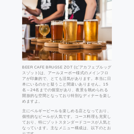
BEER CAFE BRUGSE ZOT (ビアカフェブルッグ
スゾット)は、アールヌーボー様式のメインフロ
アが印象的で、とても活気があります。本当に日
本にいるのかと疑うこと間違いありません。15
名～24名までの個室があり、夜景を眺められる
開放的な空間となっており特別なディナーを楽し
めますよ。
主にベルギービールを楽しめる店となっており、
個性的なビールが人気です。コース料理も充実し
ており、特にゾットスタンダードコースが人気と
なっています。主なメニュー構成は、以下のとお
りです。