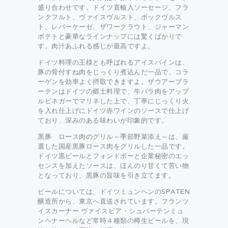
盛り合わせです。ドイツ直輸入ソーセージ、フラ
ンクフルト、ヴァイスヴルスト、ボックヴルス
ト、レバーケーゼ、ザワークラウト、ジャーマン
ポテトと豪華なラインナップには驚くばかりで
す。肉汁あふれる感じが最高ですよ。
ドイツ料理の王様とも呼ばれるアイスバインは、
豚の骨付すね肉をじっくり煮込んだ一品で、コラ
ーゲンを効率よく摂取できますよ。ザウアーブラ
ーテンはドイツの郷土料理で、牛バラ肉をアップ
ルビネガーでマリネした上で、丁寧にじっくり火
を入れ仕上げにドイツ赤ワインのソースで仕上げ
ており、深みのある味わいが印象的です。
黒豚 ロース肉のグリル～季節野菜添え～は、厳
選した国産黒豚ロース肉をグリルした一品です。
ドイツ黒ビールとフォンドボーと企業秘密のエッ
センスを加えたソースは、ほんのり甘くて苦い物
となっており、黒豚の旨味を引き立てます。
ビールについては、ドイツミュンヘンのSPATEN
醸造所から、東京へ直送されています。フランツ
イスカーナー ヴァイスビア・シュパーテンミュ
ンヘナーヘルなど常時４種類の樽生ビールを、現