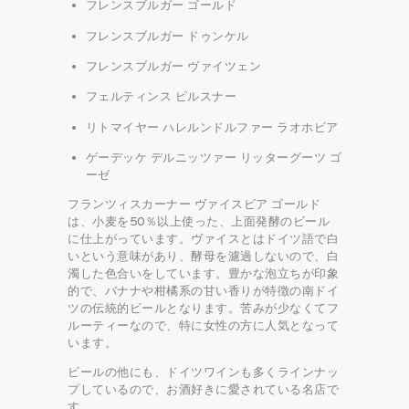
フレンスブルガー ゴールド
フレンスブルガー ドゥンケル
フレンスブルガー ヴァイツェン
フェルティンス ピルスナー
リトマイヤー ハレルンドルファー ラオホビア
ゲーデッケ デルニッツァー リッターグーツ ゴ
ーゼ
フランツィスカーナー ヴァイスビア ゴールド
は、小麦を50％以上使った、上面発酵のビール
に仕上がっています。ヴァイスとはドイツ語で白
いという意味があり、酵母を濾過しないので、白
濁した色合いをしています。豊かな泡立ちが印象
的で、バナナや柑橘系の甘い香りが特徴の南ドイ
ツの伝統的ビールとなります。苦みが少なくてフ
ルーティーなので、特に女性の方に人気となって
います。
ビールの他にも、ドイツワインも多くラインナッ
プしているので、お酒好きに愛されている名店で
す。