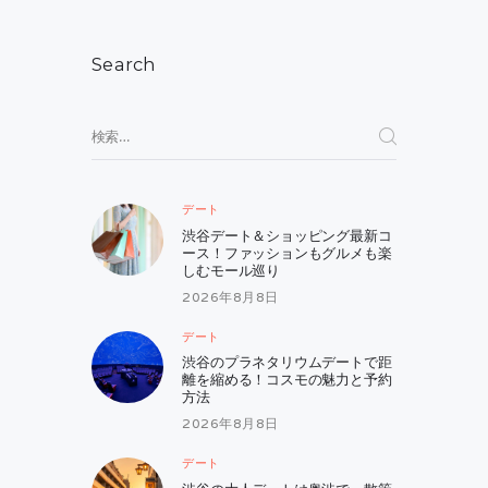
ー
シ
Search
ョ
ン
検
索:
デート
渋谷デート＆ショッピング最新コ
ース！ファッションもグルメも楽
しむモール巡り
2026年8月8日
デート
渋谷のプラネタリウムデートで距
離を縮める！コスモの魅力と予約
方法
2026年8月8日
デート