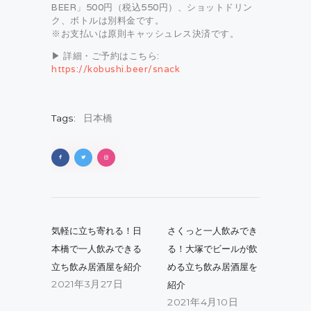
BEER」500円（税込550円）、ショットドリン
ク、ボトルは別料金です。
※お支払いは原則キャッシュレス決済です。
▶ 詳細・ご予約はこちら:
https://kobushi.beer/snack
Tags:
日本橋
投
稿
Previous
Next
気軽に立ち寄れる！日
さくっと一人飲みでき
post:
post:
ナ
本橋で一人飲みできる
る！大塚でビールが飲
立ち飲み居酒屋を紹介
める立ち飲み居酒屋を
ビ
2021年3月27日
紹介
ゲ
2021年4月10日