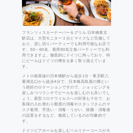
フランツィスカーナーバー＆グリル 日本橋東京
駅店は、大型モニター３台とマイクなど完備して
おり、貸し切りパーティーでも利用可能なお店で
す。50～60名、着席80名立食パーティーでも利
用できますよ。徹底的にドイツに拘っており、特
にビールはドイツの樽生を多く取り揃えていま
す。
メトロ銀座線の日本橋駅から徒歩1分・東京駅八
重洲北口から徒歩4分で、日本橋高島屋の隣とい
う絶好のロケーションですので、ショッピングを
楽しみつつランチでビールを楽しむのも良いでし
ょう。新型コロナウイルスへの対策も十分で、お
客様の入れ替わり都度の消毒やスタッフさんのマ
スク着用、手洗い・消毒・うがい、除菌・消毒液
の設置をするなど、徹底しているのが印象的で
す。
ドイツビアホールを楽しむベルリナーコースが大