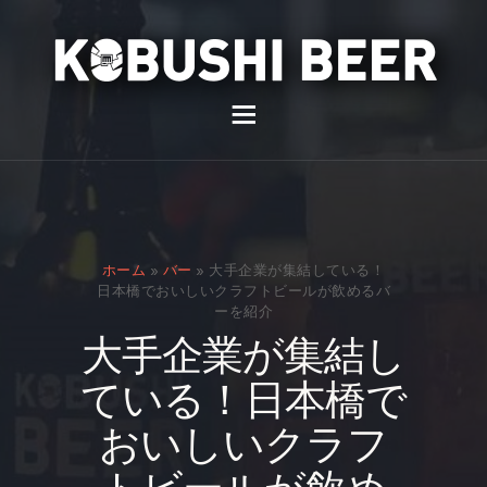
イベント
バー
スナック
ホーム
»
バー
»
大手企業が集結している！
貸切
日本橋でおいしいクラフトビールが飲めるバ
ーを紹介
通販
大手企業が集結し
スタッフ募集
ている！日本橋で
問い合わせ
おいしいクラフ