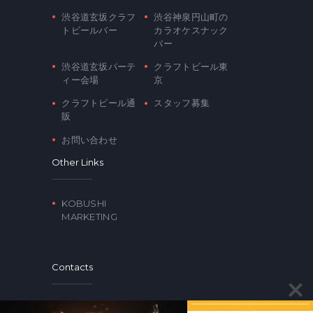
渋谷道玄坂クラフ
渋谷神泉円山町の
トビールバー
カラオケスナック
バー
渋谷道玄坂パーテ
クラフトビール東
ィー会場
京
クラフトビール通
スタッフ募集
販
お問い合わせ
Other Links
KOBUSHI
MARKETING
Contacts
〒150-0043 東京都渋谷区道玄坂2-17-2 トップ美奄