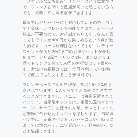
ーズナブルな立ち飲みワインバーという位置づけ
で、フレンチと聞くと敷居が高いと感じている方
でも、気軽に立ち寄る事ができますよ。
最近ではデリバリーにも対応しているので、自宅
でも美味しいフレンチを堪能できます。チャージ
料金が不要なので、お得感がありますしなんと言
ってもワインが400円から楽しめるという点が魅
力的です。コース料理はないのですが、レディー
スセットがあり20時までのお得なセットが楽し
めます。デリ2品でドリンク1杯、またはデリ１
品でドリンク２杯で950円のお得なセット価格で
す。女性のお客様はでは、毎日20時までのお時
間で何度でも注文することが可能です。
フレンチベースの小皿料理が、常時16～20種用
意されています。1人からでもお気軽にご注文す
ることができますし、メニューは毎週更新されて
いますよ。自家製キッシュは、定番の玉ねぎとベ
ーコン、サーモンとほうれん草、ナスとトマトな
ど季節に合わせたキッシュを楽しめます。自家製
パテでは、定番のパテドカンパーニュや、時期に
よっては鴨のパテ、エゾ鹿のパテ、仔牛のパテな
ども堪能できます。