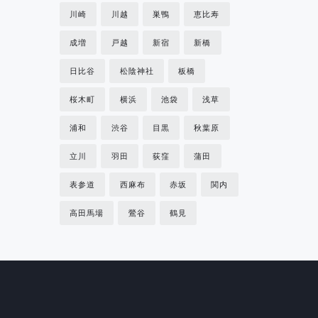
川崎
川越
巣鴨
恵比寿
成増
戸越
新宿
新橋
日比谷
松陰神社
板橋
桜木町
横浜
池袋
浅草
浦和
渋谷
目黒
秋葉原
立川
羽田
荻窪
蒲田
表参道
西麻布
赤坂
関内
高田馬場
鶯谷
鶴見