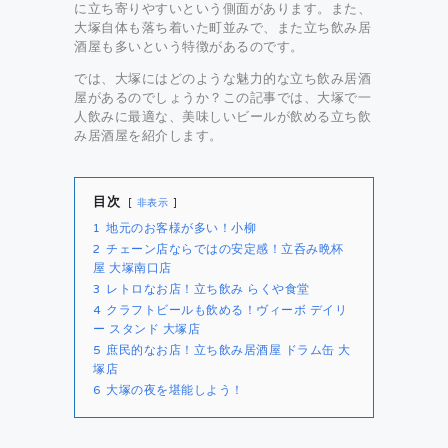
に立ち寄りやすいという側面があります。また、
大塚自体も落ち着いた町並みで、また立ち飲み居
酒屋も多いという特徴があるのです。
では、大塚にはどのような魅力的な立ち飲み居酒
屋があるのでしょうか？この記事では、大塚で一
人飲みに最適な、美味しいビールが飲める立ち飲
み居酒屋を紹介します。
目次
非表示
1
地元のお客様が多い！小柳
2
チェーン店ならではの安定感！立呑み晩杯
屋 大塚南口店
3
レトロなお店！立ち飲み らくや食堂
4
クラフトビールも飲める！ヴィーボ デイリ
ー スタンド 大塚店
5
庶民的なお店！立ち飲み居酒屋 ドラム缶 大
塚店
6
大塚の夜を堪能しよう！