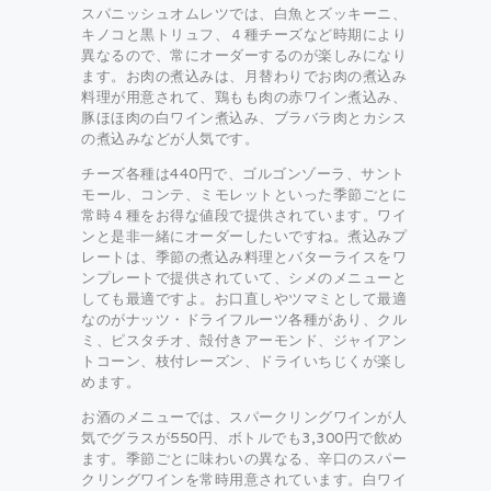
スパニッシュオムレツでは、白魚とズッキーニ、
キノコと黒トリュフ、４種チーズなど時期により
異なるので、常にオーダーするのが楽しみになり
ます。お肉の煮込みは、月替わりでお肉の煮込み
料理が用意されて、鶏もも肉の赤ワイン煮込み、
豚ほほ肉の白ワイン煮込み、ブラバラ肉とカシス
の煮込みなどが人気です。
チーズ各種は440円で、ゴルゴンゾーラ、サント
モール、コンテ、ミモレットといった季節ごとに
常時４種をお得な値段で提供されています。ワイ
ンと是非一緒にオーダーしたいですね。煮込みプ
レートは、季節の煮込み料理とバターライスをワ
ンプレートで提供されていて、シメのメニューと
しても最適ですよ。お口直しやツマミとして最適
なのがナッツ・ドライフルーツ各種があり、クル
ミ、ピスタチオ、殻付きアーモンド、ジャイアン
トコーン、枝付レーズン、ドライいちじくが楽し
めます。
お酒のメニューでは、スパークリングワインが人
気でグラスが550円、ボトルでも3,300円で飲め
ます。季節ごとに味わいの異なる、辛口のスパー
クリングワインを常時用意されています。白ワイ