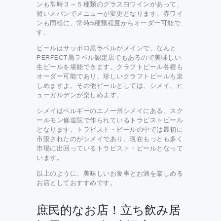
ンも常時３～５種類のグラス白ワインがあって、
短いスパンでメニューが変更となります。赤ワイ
ンも同様に、常時5種類程度からオーダー可能で
す。
ビールはサッポロ黒ラベルがメインで、なんと
PERFECT黒ラベル認定店でもあるので美味しい
生ビールを堪能できます。クラフトビール各種も
オーダー可能であり、珍しいクラフトビールも楽
しめますよ。その他ビールとしては、シメイ、ヒ
ューガルデンが楽しめます。
シメイはベルギーのエノー州シメイにある、スク
ールモン修道院で作られているトラピストビール
となります。トラピスト・ビールの中では最初に
市販されたのがシメイであり、現在もっとも多く
市場に出回っているトラピスト・ビールとなって
います。
以上のように、美味しいお食事とお酒を楽しめる
お店としておすすめです。
庶民的なお店！立ち飲み居