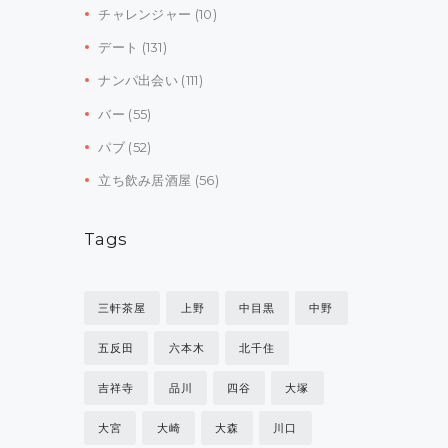
チャレンジャー
(10)
デート
(131)
ナンパ出会い
(111)
バー
(55)
パブ
(52)
立ち飲み居酒屋
(56)
Tags
三軒茶屋
上野
中目黒
中野
五反田
六本木
北千住
吉祥寺
品川
四谷
大塚
大宮
大崎
大森
川口