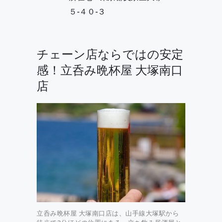
５-４０-３
チェーン店ならではの安定
感！立呑み晩杯屋 大塚南口
店
立呑み晩杯屋 大塚南口店は、山手線大塚駅から