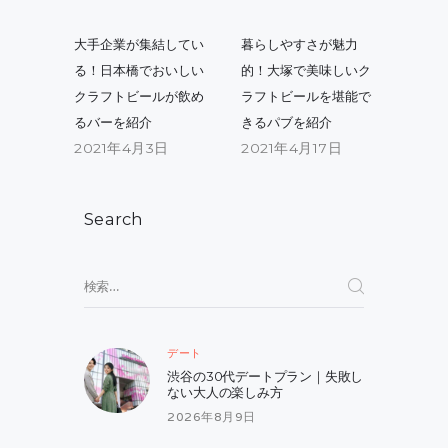
投
稿
Previous
Next
大手企業が集結してい
暮らしやすさが魅力
post:
post:
ナ
る！日本橋でおいしい
的！大塚で美味しいク
クラフトビールが飲め
ラフトビールを堪能で
ビ
るバーを紹介
きるパブを紹介
ゲ
2021年4月3日
2021年4月17日
ー
シ
Search
ョ
ン
検
索:
デート
渋谷の30代デートプラン｜失敗し
ない大人の楽しみ方
2026年8月9日