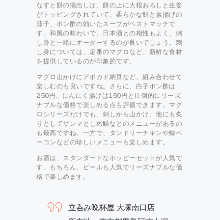
なすと餅の揚出しは、餅の上に大根おろしと生姜
がトッピングされていて、柔らかな餅と素揚げの
茄子、ポン酢の効いたスープがベストマッチで
す。和風の味わいで、日本酒との相性もよく、刺
し身と一緒にオーダーするのが良いでしょう。刺
し身については、定番のマグロなど、新鮮な食材
を提供しているのが印象的です。
マグロ山かけにアボカド納豆など、組み合わせて
楽しむのも良いですね。さらに、白子ポン酢は
250円、にんにく揚げは150円と圧倒的にリーズ
ナブルな価格で楽しめる点も評価できます。マグ
ロシリーズだけでも、刺しから山かけ、他にも炙
りとしてサンマとしめ鯖などのメニューがあるの
も最高ですね。一方で、タンドリーチキンや鯨ベ
ーコンなどの珍しいメニューも楽しめます。
お酒は、スタンダードなホッピーセットが人気で
す。もちろん、ビールも人気でリーズナブルな価
格で楽しめます。
立呑み晩杯屋 大塚南口店