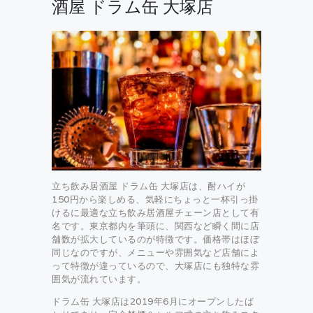
酒屋 ドラム缶 大塚店
立ち飲み居酒屋 ドラム缶 大塚店は、酎ハイが
150円から楽しめる、気軽にちょっと一杯引っ掛
けるに最適な立ち飲み居酒屋チェーン店として有
名です。東京都内を筆頭に、関西など瞬く間に店
舗数が拡大しているのが特徴です。価格帯はほぼ
同じなのですが、メニューや雰囲気など店舗によ
って特徴が違っているので、大塚店にも独特な雰
囲気が流れています。
ドラム缶 大塚店は2019年6月にオープンしたば