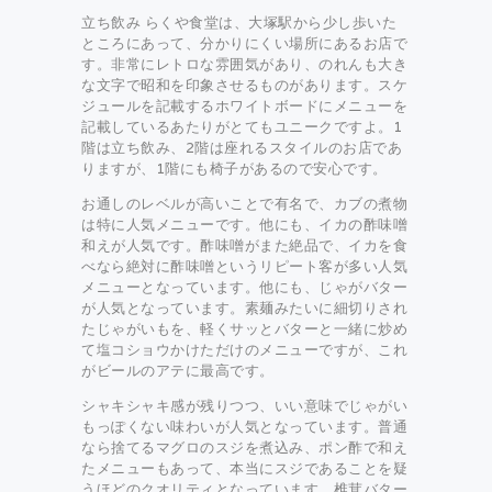
立ち飲み らくや食堂は、大塚駅から少し歩いた
ところにあって、分かりにくい場所にあるお店で
す。非常にレトロな雰囲気があり、のれんも大き
な文字で昭和を印象させるものがあります。スケ
ジュールを記載するホワイトボードにメニューを
記載しているあたりがとてもユニークですよ。1
階は立ち飲み、2階は座れるスタイルのお店であ
りますが、1階にも椅子があるので安心です。
お通しのレベルが高いことで有名で、カブの煮物
は特に人気メニューです。他にも、イカの酢味噌
和えが人気です。酢味噌がまた絶品で、イカを食
べなら絶対に酢味噌というリピート客が多い人気
メニューとなっています。他にも、じゃがバター
が人気となっています。素麺みたいに細切りされ
たじゃがいもを、軽くサッとバターと一緒に炒め
て塩コショウかけただけのメニューですが、これ
がビールのアテに最高です。
シャキシャキ感が残りつつ、いい意味でじゃがい
もっぽくない味わいが人気となっています。普通
なら捨てるマグロのスジを煮込み、ポン酢で和え
たメニューもあって、本当にスジであることを疑
うほどのクオリティとなっています。椎茸バター