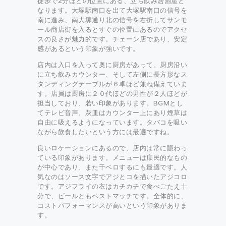
徒歩で2分ほどの位置にある、立ち飲み居酒屋と
なります。大塚駅南口を出て大塚駅南口の信号を
南に進み、南大塚通り北の信号を右折してサンモ
ール商店街を入るとすぐの位置にあるのでアクセ
スの良さが魅力的です。チェーン店であり、安定
感があるという印象が強いです。
店内は入口を入って奥に厨房があって、厨房沿い
に立ち飲みカウンター、そして左側に長方形なス
タンディングテーブルが６卓ほど兼ね備えていま
す。店員は厨房に２０代ほどの男性が２人ほどが
担当しており、若い印象があります。BGMとし
てテレビ音声、灰皿はカウンター上にあり煙草は
自由に吸えるようになっています。タバコを吸い
ながら飲食したいという方には最適ですね。
良いロケーションにあるので、店内は常に賑わっ
ている印象があります。メニューは庶民的なもの
が中心であり、また千ベロするにも最適です。人
気なのはソース文字でアジとコを描いたアジコロ
です。アジフライの衣はカチカチで食べごたえ十
分で、ビールともベストマッチです。全体的に、
コストパフォーマンスが高いという印象がありま
す。