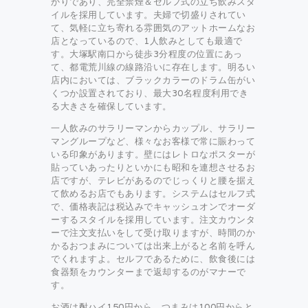
かりであり、完全禁煙＆セルフ式の立ち飲みスタ
イルを採用しています。夫婦で切盛りされてい
て、気軽に立ち寄れる雰囲気のアットホームなお
店となっているので、1人飲みとしても最適で
す。大塚駅南口から徒歩3分程度の位置にあっ
て、都電荒川線の線路沿いに存在します。明るい
店内においては、ブラックカラーのドラム缶がい
くつか設置されており、最大30名程度利用でき
る大きさを確保しています。
一人飲みのサラリーマンからカップル、サラリー
マングループなど、様々なお客様で常に賑わって
いる印象があります。壁にはレトロなポスターが
貼っていあったりといかにも昭和を連想させるお
店ですが、テレビがあるのでじっくりと腰を据え
て飲めるお店でもあります。システムはセルフ式
で、価格表記は税込みでキャッシュオンでオーダ
ーするスタイルを採用しています。注文カウンタ
ーで注文支払いをして受け取りますが、時間のか
かるおつまみについては出来上がると名前を呼ん
でくれますよ。セルフであるために、飲食後には
食器類をカウンターまで返却するのがマナーで
す。
お酒は酎ハイ150円から、つまみは100円からと