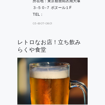
所在地：東京都豊島区南大塚
３-５０-７ ボヌール１F
TEL：
03-6907-0801
レトロなお店！立ち飲み
らくや食堂