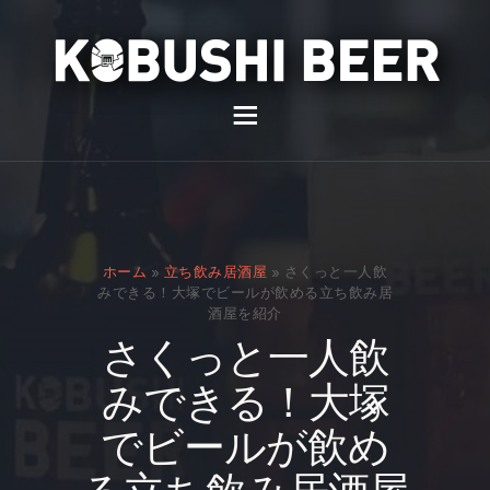
イベント
バー
スナック
ホーム
»
立ち飲み居酒屋
»
さくっと一人飲
貸切
みできる！大塚でビールが飲める立ち飲み居
酒屋を紹介
通販
さくっと一人飲
スタッフ募集
みできる！大塚
問い合わせ
でビールが飲め