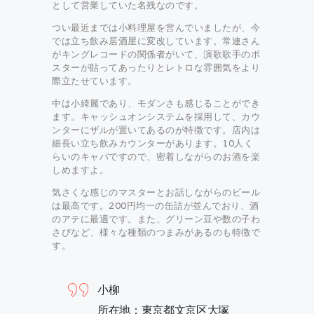
として営業していた名残なのです。
つい最近までは小料理屋を営んでいましたが、今
では立ち飲み居酒屋に変改しています。常連さん
がキングレコードの関係者がいて、演歌歌手のポ
スターが貼ってあったりとレトロな雰囲気をより
際立たせています。
中は小綺麗であり、モダンさも感じることができ
ます。キャッシュオンシステムを採用して、カウ
ンターにザルが置いてあるのが特徴です。店内は
細長い立ち飲みカウンターがあります。10人く
らいのキャパですので、密着しながらのお酒を楽
しめますよ。
気さくな感じのマスターとお話しながらのビール
は最高です。200円均一の缶詰が並んでおり、酒
のアテに最適です。また、グリーン豆や数の子わ
さびなど、様々な種類のつまみがあるのも特徴で
す。
小柳
所在地：東京都文京区大塚